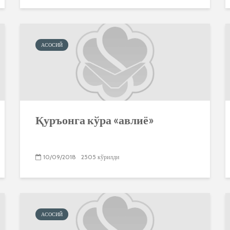
АСОСИЙ
Қуръонга кўра «авлиё»
10/09/2018
2505 кўрилди
АСОСИЙ