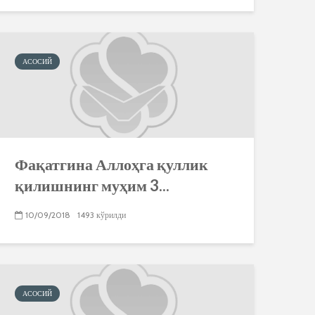
АСОСИЙ
Фақатгина Аллоҳга қуллик
қилишнинг муҳим 3...
10/09/2018
1493 кўрилди
АСОСИЙ