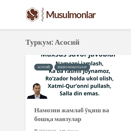
Туркум: Асосий
АСОСИЙ
ВИДЕО МАҚОЛАЛАР
Намозни жамлаб ўқиш ва
бошқа мавзулар
27/03/2026
348 кўрилди