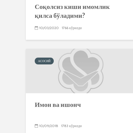
Соқолсиз киши имомлик
қилса бўладими?
10/03/2020
1766 кўрилди
АСОСИЙ
Имон ва ишонч
10/09/2018
1783 кўрилди