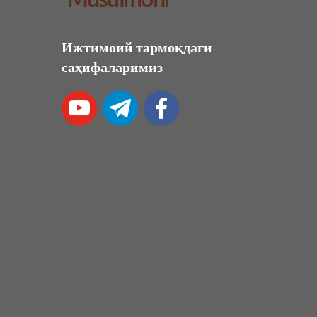
Ижтимоий тармоқдаги
саҳифаларимиз