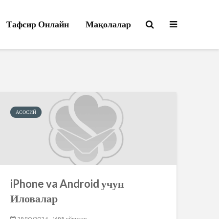
Тафсир Онлайн
Мақолалар
АСОСИЙ
iPhone va Android учун
Иловалар
29/10/2024
1695 кўрилди