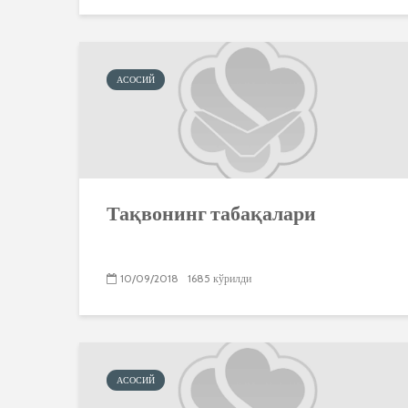
АСОСИЙ
Тақвонинг табақалари
10/09/2018
1685 кўрилди
АСОСИЙ