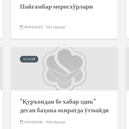
Пайғамбар меросхўрлари
18/02/2020
2133 кўрилди
АСОСИЙ
”Қуръондан бе хабар эдик”
деган баҳона охиратда ўтмайди
10/09/2018
1526 кўрилди