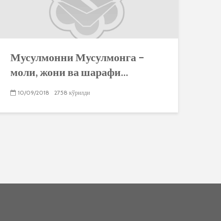
Мусулмонни Мусулмонга –
моли, жони ва шарафи...
10/09/2018
2758 кўрилди