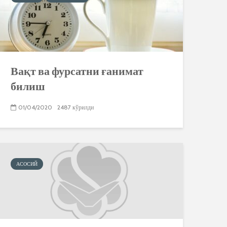
Вақт ва фурсатни ғанимат
билиш
01/04/2020
2487 кўрилди
АСОСИЙ