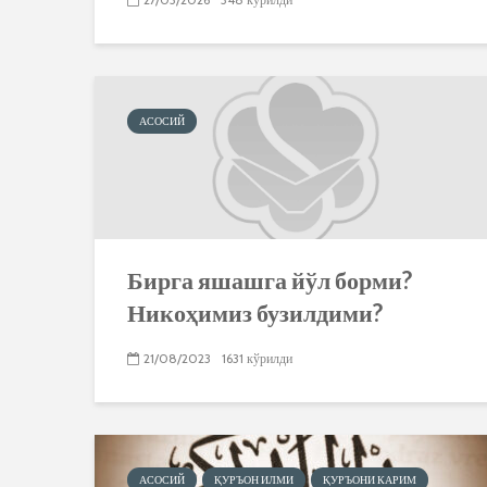
АСОСИЙ
Бирга яшашга йўл борми?
Никоҳимиз бузилдими?
21/08/2023
1631 кўрилди
АСОСИЙ
ҚУРЪОН ИЛМИ
ҚУРЪОНИ КАРИМ