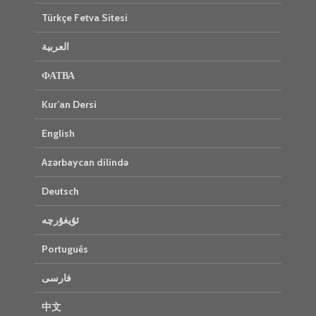
Türkçe Fetva Sitesi
العربية
ФАТВА
Kur’an Dersi
English
Azərbaycan dilində
Deutsch
ئۇيغۇرچە
Português
فارسی
中文