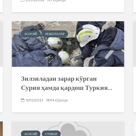
АСОСИЙ
МАҚОЛАЛАР
Зилзиладан зарар кўрган
Сурия ҳамда қардош Туркия...
11/02/2023
1894 кўрилди
АСОСИЙ
СУННАТ