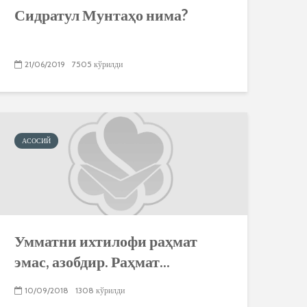
Сидратул Мунтаҳо нима?
21/06/2019
7505 кўрилди
АСОСИЙ
Умматни ихтилофи раҳмат
эмас, азобдир. Раҳмат...
10/09/2018
1308 кўрилди