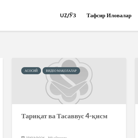
UZ/
ЎЗ
Тафсир Иловалар
АСОСИЙ
ВИДЕО МАҚОЛАЛАР
Тариқат ва Тасаввус 4-қисм
27/03/2026
313 кўрилди