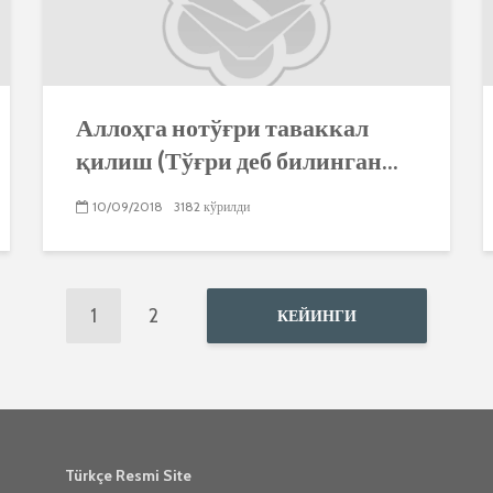
Аллоҳга нотўғри таваккал
қилиш (Тўғри деб билинган...
10/09/2018
3182 кўрилди
1
2
КЕЙИНГИ
Türkçe Resmi Site