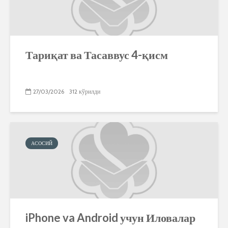
Тариқат ва Тасаввус 4-қисм
27/03/2026
312 кўрилди
АСОСИЙ
iPhone va Android учун Иловалар