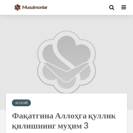
АСОСИЙ
Фақатгина Аллоҳга қуллик
қилишнинг муҳим 3