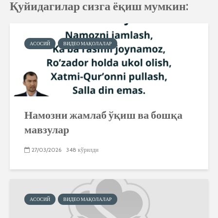
Қуйидагилар сизга ёқиш мумкин:
АСОСИЙ
ВИДЕО МАҚОЛАЛАР
Намозни жамлаб ўқиш ва бошқа
мавзулар
27/03/2026
348 кўрилди
АСОСИЙ
ВИДЕО МАҚОЛАЛАР