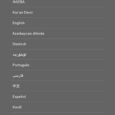
ФАТВА
Kur’an Dersi
English
Azərbaycan dilində
Deutsch
ئۇيغۇرچە
Português
فارسی
中文
Español
Kurdî