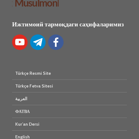
Ижтимоий тармоқдаги саҳифаларимиз
Türkçe Resmi Site
Türkçe Fetva Sitesi
العربية
ФАТВА
Kur’an Dersi
English