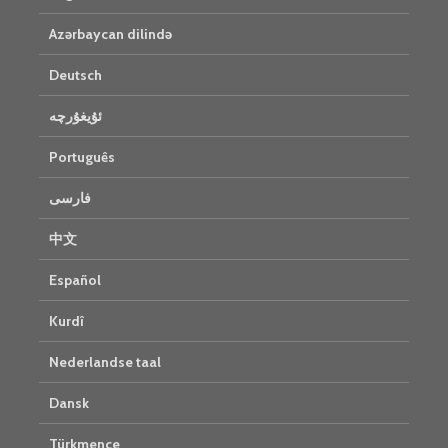
Azərbaycan dilində
Deutsch
ئۇيغۇرچە
Português
فارسی
中文
Español
Kurdî
Nederlandse taal
Dansk
Türkmence