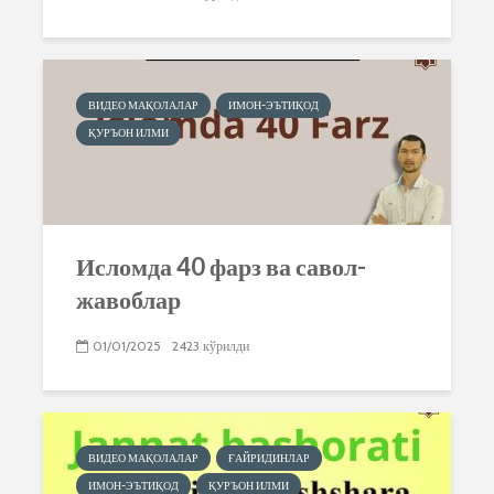
ВИДЕО МАҚОЛАЛАР
ИМОН-ЭЪТИҚОД
ҚУРЪОН ИЛМИ
Исломда 40 фарз ва савол-
жавоблар
01/01/2025
2423 кўрилди
ВИДЕО МАҚОЛАЛАР
ҒАЙРИДИНЛАР
ИМОН-ЭЪТИҚОД
ҚУРЪОН ИЛМИ