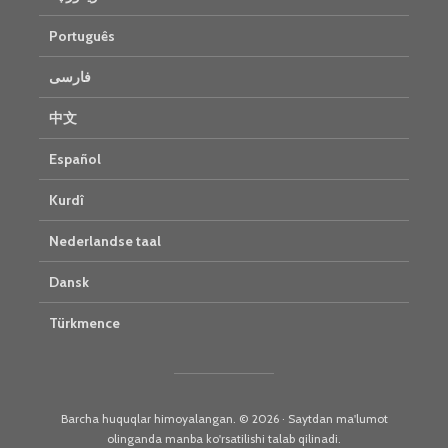
Português
فارسی
中文
Español
Kurdî
Nederlandse taal
Dansk
Türkmence
Barcha huquqlar himoyalangan. © 2026 · Saytdan ma'lumot
olinganda manba ko'rsatilishi talab qilinadi.