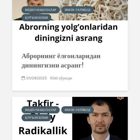
ВИДЕО МАҚОЛАЛАР
ИМОН-ЭЪТИҚОД
ҚУРЪОН ИЛМИ
Аброрнинг ёлғонларидан
динингизни асранг!
01/08/2025
1063 кўрилди
ВИДЕО МАҚОЛАЛАР
ИМОН-ЭЪТИҚОД
ҚУРЪОН ИЛМИ