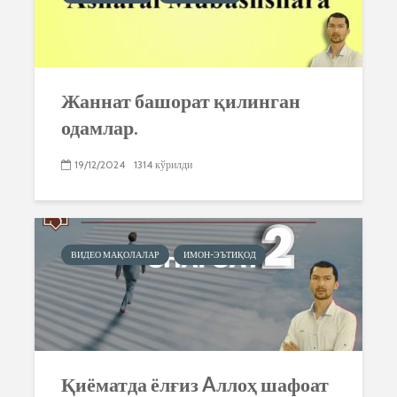
Жаннат башорат қилинган
одамлар.
19/12/2024
1314 кўрилди
ВИДЕО МАҚОЛАЛАР
ИМОН-ЭЪТИҚОД
Қиёматда ёлғиз Aллоҳ шафоат