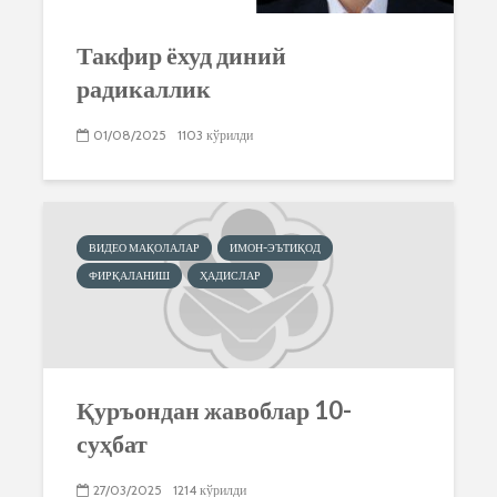
Такфир ёхуд диний
радикаллик
01/08/2025
1103 кўрилди
ВИДЕО МАҚОЛАЛАР
ИМОН-ЭЪТИҚОД
ФИРҚАЛАНИШ
ҲАДИСЛАР
Қуръондан жавоблар 10-
суҳбат
27/03/2025
1214 кўрилди