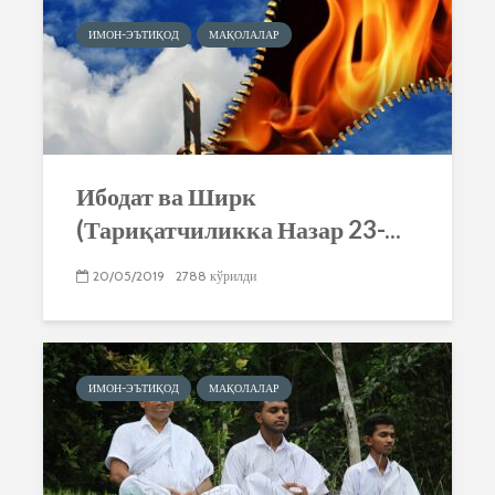
ИМОН-ЭЪТИҚОД
МАҚОЛАЛАР
Ибодат ва Ширк
(Тариқатчиликка Назар 23-...
20/05/2019
2788 кўрилди
ИМОН-ЭЪТИҚОД
МАҚОЛАЛАР