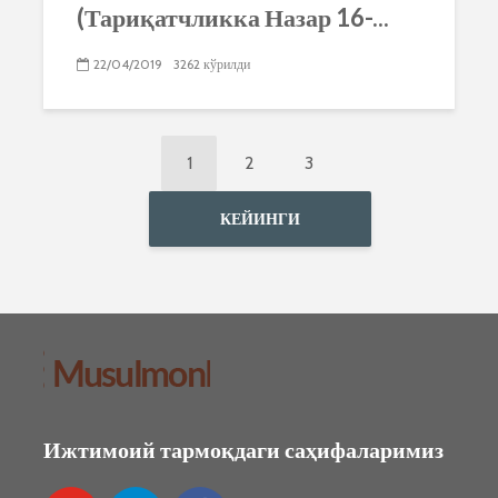
(Тариқатчликка Назар 16-...
22/04/2019
3262 кўрилди
1
2
3
КЕЙИНГИ
Ижтимоий тармоқдаги саҳифаларимиз