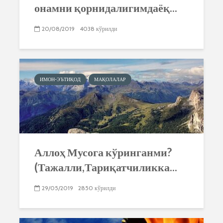
онамни қорнидалигимдаёқ...
20/08/2019
4038 кўрилди
ИМОН-ЭЪТИҚОД
МАҚОЛАЛАР
Аллоҳ Мусога кўринганми?
(Тажалли,Тариқатчиликка...
29/05/2019
2850 кўрилди