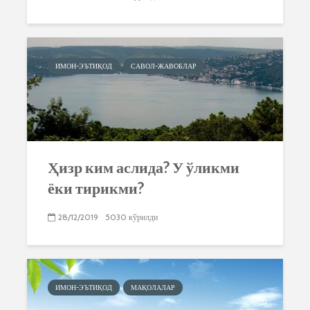
ИМОН-ЭЪТИҚОД
САВОЛ-ЖАВОБЛАР
Ҳизр ким аслида? У ўликми
ёки тирикми?
28/12/2019
5030 кўрилди
ИМОН-ЭЪТИҚОД
МАҚОЛАЛАР