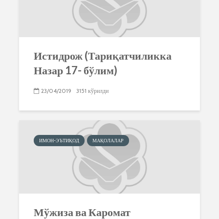
Истидрож (Тариқатчиликка
Назар 17- бўлим)
23/04/2019
3151 кўрилди
ИМОН-ЭЪТИҚОД
МАҚОЛАЛАР
Мўжиза ва Каромат