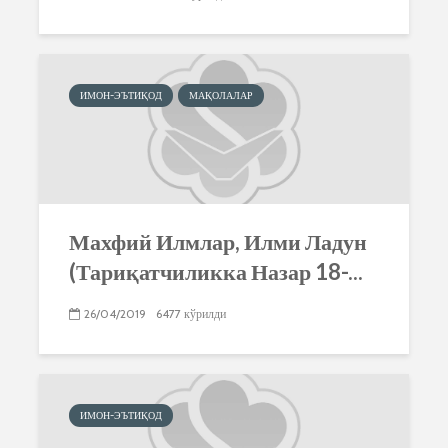
ИМОН-ЭЪТИҚОД
МАҚОЛАЛАР
Махфий Илмлар, Илми Ладун
(Тариқатчиликка Назар 18-...
26/04/2019
6477 кўрилди
ИМОН-ЭЪТИҚОД