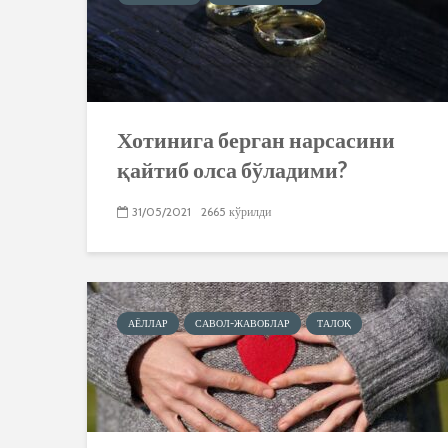
Хотинига берган нарсасини
қайтиб олса бўладими?
31/05/2021
2665 кўрилди
АЁЛЛАР
САВОЛ-ЖАВОБЛАР
ТАЛОҚ