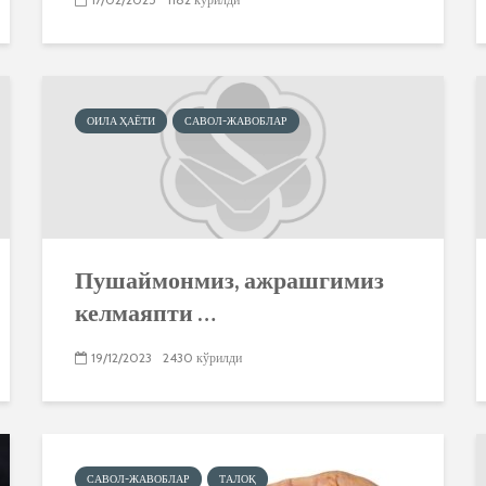
ОИЛА ҲАЁТИ
САВОЛ-ЖАВОБЛАР
Пушаймонмиз, ажрашгимиз
келмаяпти …
19/12/2023
2430 кўрилди
САВОЛ-ЖАВОБЛАР
ТАЛОҚ