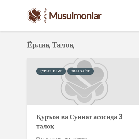
Ёрлиқ Талоқ
ҚУРЪОН ИЛМИ
ОИЛА ҲАЁТИ
Қуръон ва Суннат асосида 3
талоқ
02/07/2025
3857 кўрилди