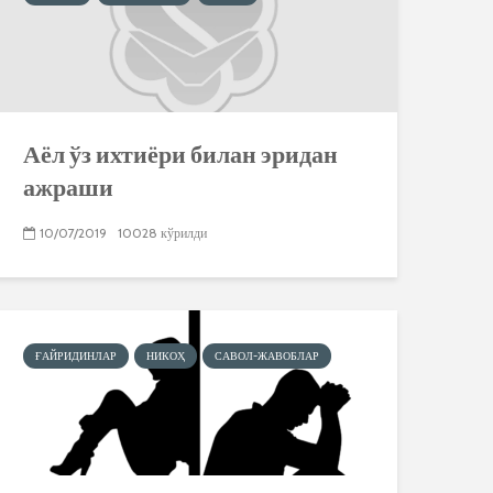
Аёл ўз ихтиёри билан эридан
ажраши
10/07/2019
10028 кўрилди
ҒАЙРИДИНЛАР
НИКОҲ
САВОЛ-ЖАВОБЛАР