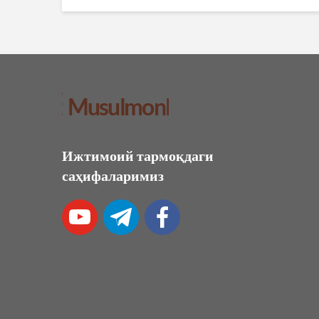
Ижтимоий тармоқдаги
саҳифаларимиз