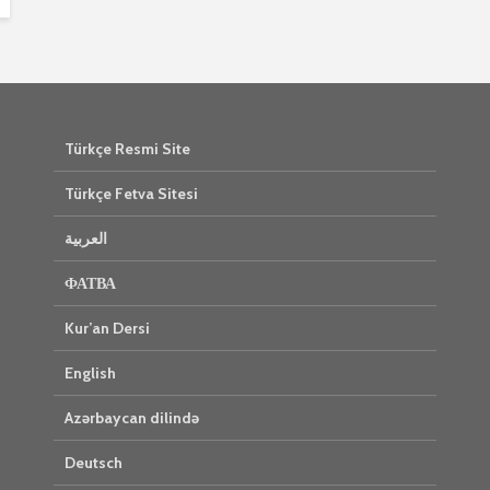
Türkçe Resmi Site
Türkçe Fetva Sitesi
العربية
ФАТВА
Kur’an Dersi
English
Azərbaycan dilində
Deutsch