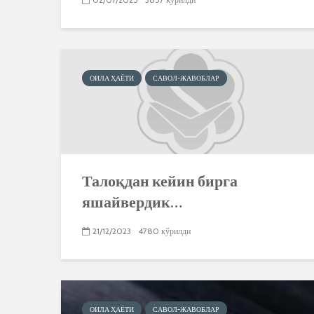
ОИЛА ҲАЁТИ
САВОЛ-ЖАВОБЛАР
Талоқдан кейин бирга
яшайвердик…
21/12/2023
4780 кўрилди
ОИЛА ҲАЁТИ
САВОЛ-ЖАВОБЛАР