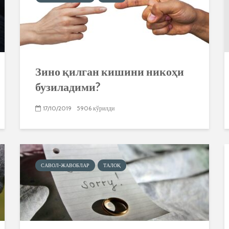
Зино қилган кишини никоҳи
бузиладими?
17/10/2019
5906 кўрилди
САВОЛ-ЖАВОБЛАР
ТАЛОҚ