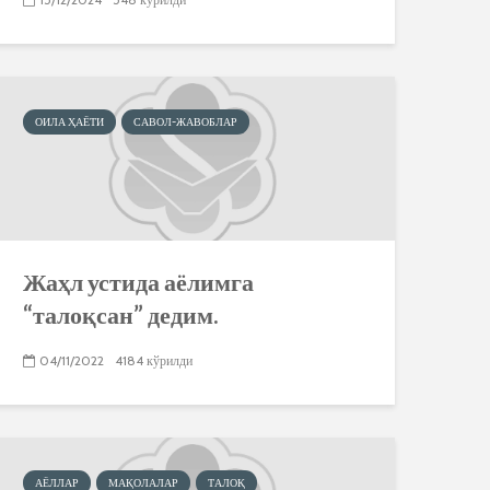
ОИЛА ҲАЁТИ
САВОЛ-ЖАВОБЛАР
Жаҳл устида аёлимга
“талоқсан” дедим.
04/11/2022
4184 кўрилди
АЁЛЛАР
МАҚОЛАЛАР
ТАЛОҚ