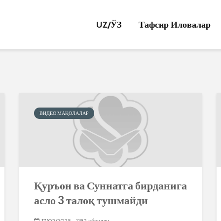
UZ/
ЎЗ
Тафсир Иловалар
ВИДЕО МАҚОЛАЛАР
Қуръон ва Суннатга бирданига
асло 3 талоқ тушмайди
17/02/2025
1182 кўрилди