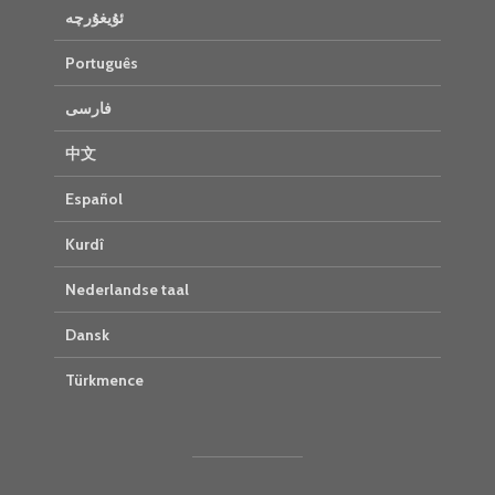
ئۇيغۇرچە
Português
فارسی
中文
Español
Kurdî
Nederlandse taal
Dansk
Türkmence