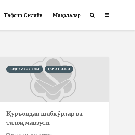
Тафсир Онлайн
Мақолалар
ВИДЕО МАҚОЛАЛАР
ҚУРЪОН ИЛМИ
Қуръондан шабкўрлар ва
талоқ мавзуси.
15/12/2024
548 кўрилди