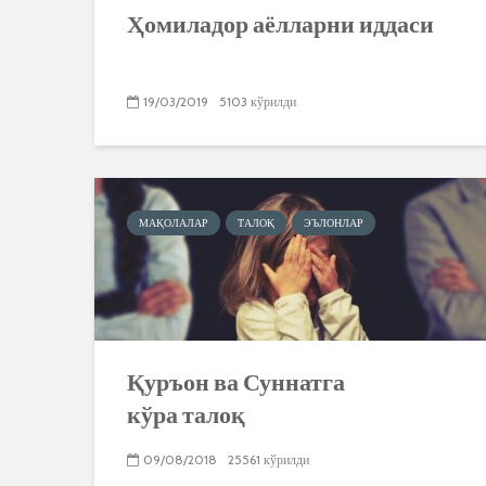
Ҳомиладор аёлларни иддаси
19/03/2019
5103 кўрилди
МАҚОЛАЛАР
ТАЛОҚ
ЭЪЛОНЛАР
Қуръон ва Суннатга
кўра талоқ
09/08/2018
25561 кўрилди