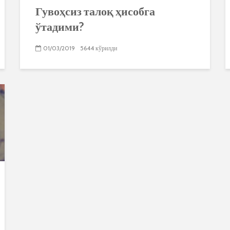
Гувоҳсиз талоқ ҳисобга
ўтадими?
01/03/2019
5644 кўрилди