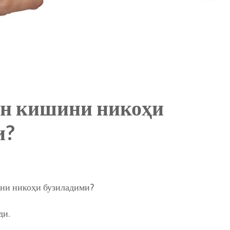
ан кишини никоҳи
и?
ни никоҳи бузиладими?
ди.