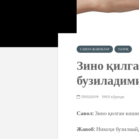
САВОЛ-ЖАВОБЛАР
ТАЛОҚ
Зино қилг
бузиладим
17/10/2019
5901 кўрилди
Савол:
Зино қилган киши
Жавоб:
Никоҳи бузилмай