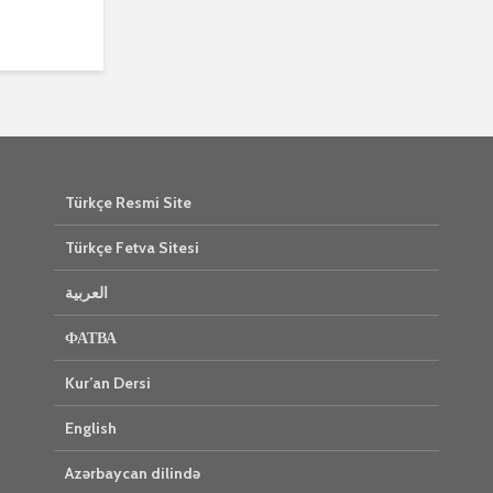
Türkçe Resmi Site
Türkçe Fetva Sitesi
العربية
ФАТВА
Kur’an Dersi
English
Azərbaycan dilində