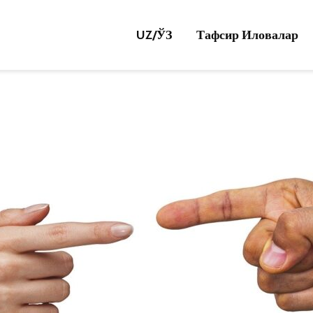
UZ/
ЎЗ
Тафсир Иловалар