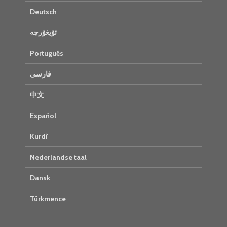
Deutsch
ئۇيغۇرچە
Português
فارسی
中文
Español
Kurdî
Nederlandse taal
Dansk
Türkmence