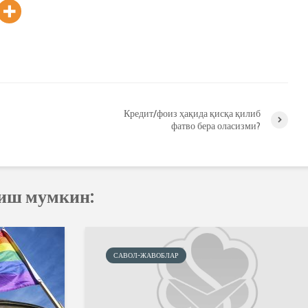
Кредит/фоиз ҳақида қисқа қилиб
фатво бера оласизми?
қиш мумкин:
САВОЛ-ЖАВОБЛАР