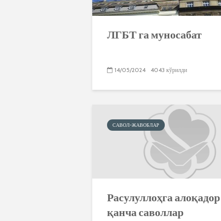
ЛГБТ га муносабат
14/05/2024
4043 кўрилди
САВОЛ-ЖАВОБЛАР
Расулуллоҳга алоқадор
қанча саволлар