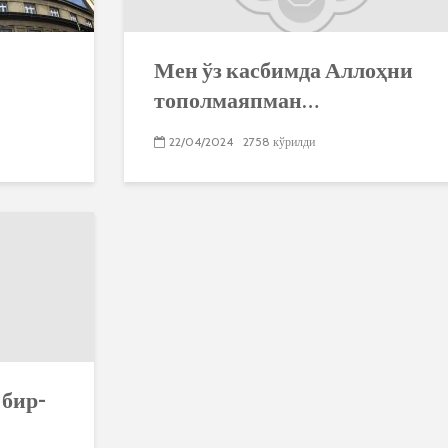
Мен ўз касбимда Аллоҳни
тополмаяпман…
22/04/2024
2758 кўрилди
 бир-