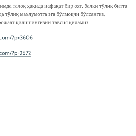
мда талоқ ҳақида нафақат бир оят, балки тўлиқ битта
қда тўлиқ маълумотга эга бўлмоқчи бўлсангиз,
рожаат қилишингизни тавсия қиламиз:
.com/?p=3606
.com/?p=2672