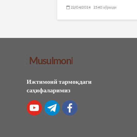
22/04/2024
2540 кўрилди
Ижтимоий тармоқдаги
саҳифаларимиз