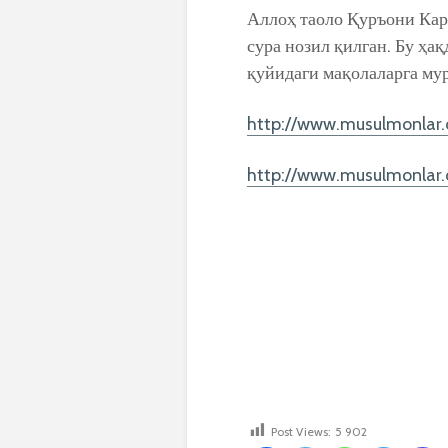
Аллоҳ таоло Қуръони Кари
сура нозил қилган. Бу ҳа
қуйидаги мақолаларга му
http://www.musulmonlar
http://www.musulmonlar
Post Views:
5 902