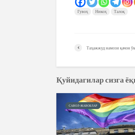
Гувоҳ
Никоҳ
Талоқ
Таҳажжуд намози қачон ў
Қуйидагилар сизга ё
САВОЛ-ЖАВОБЛАР