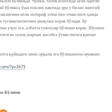
ълум бўлмоқда. Чунки, талоқ асносида аёли одатли
дай бўлмаса ўша поклик вақтида эри у билан жинсий
ганлигини аёли эътироф этиш ёки этмаслиги ҳамда
и тугамаганлигини аниқлаш керак бўлади. Бу
иш учун эса, албатта гувоҳлар бўлиши керак. Шунинг
 этилган талоқ шаръан ҳисобга ўтмаслигига қаноат
отга қуйидаги линк орқали эга бўлишингиз мумкин:
.com/?p=2672
во Бўлими