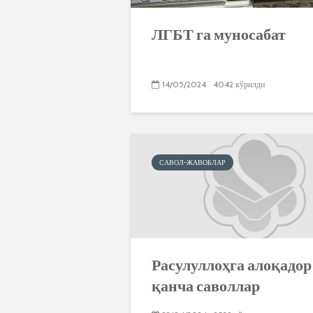
ЛГБТ га муносабат
14/05/2024
4042 кўрилди
САВОЛ-ЖАВОБЛАР
Расулуллоҳга алоқадор
қанча саволлар