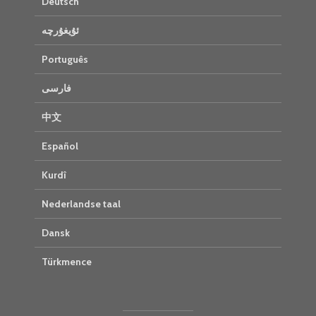
Deutsch
ئۇيغۇرچە
Português
فارسی
中文
Español
Kurdî
Nederlandse taal
Dansk
Türkmence