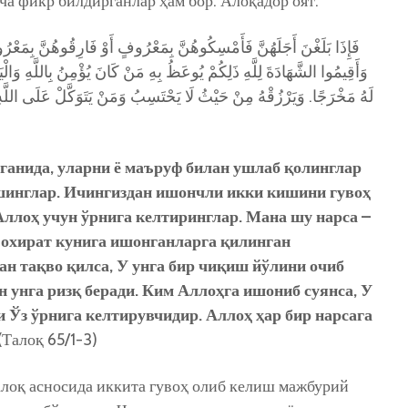
ча фикр билдирганлар ҳам бор. Алоқадор оят:
فَإِذَا بَلَغْنَ أَجَلَهُنَّ فَأَمْسِكُوهُنَّ بِمَعْرُوفٍ أَوْ فَارِقُوهُنَّ بِمَعْ
وَأَقِيمُوا الشَّهَادَةَ لِلَّهِ ذَلِكُمْ يُوعَظُ بِهِ مَنْ كَانَ يُؤْمِنُ بِاللَّهِ وَالْيَو
لَهُ مَخْرَجًا. وَيَرْزُقْهُ مِنْ حَيْثُ لَا يَحْتَسِبُ وَمَنْ يَتَوَكَّلْ عَلَى اللَّهِ فَ
ганида, уларни ё маъруф билан ушлаб қолинглар
шинглар. Ичингиздан ишончли икки кишини гувоҳ
Аллоҳ учун ўрнига келтиринглар. Мана шу нарса –
 охират кунига ишонганларга қилинган
ан тақво қилса, У унга бир чиқиш йўлини очиб
 унга ризқ беради. Ким Аллоҳга ишониб суянса, У
и Ўз ўрнига келтирувчидир. Аллоҳ ҳар бир нарсага
(Талоқ 65/1-3)
талоқ асносида иккита гувоҳ олиб келиш мажбурий