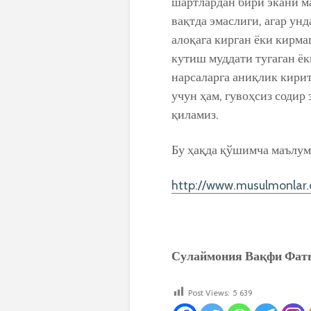
шартлардан бири экани ма
вақтда эмаслиги, агар ун
алоқага кирган ёки кирма
кутиш муддати тугаган ёк
нарсаларга аниқлик кирит
учун ҳам, гувоҳсиз содир
қиламиз.
Бу ҳақда қўшимча маълум
http://www.musulmonlar
Сулаймония Вақфи Фат
Post Views:
5 639