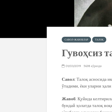
САВОЛ-ЖАВОБЛАР
ТАЛОҚ
Гувоҳсиз т
01/03/2019
5638 кўрилди
Савол
: Талоқ асносида и
ўтадими, ёки уларни ҳали
Жавоб
: Қуйида келтирил
бундай ҳолатда талоқ воқ