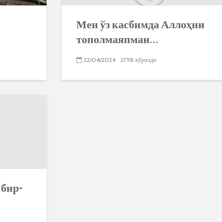
Мен ўз касбимда Аллоҳни
тополмаяпман…
22/04/2024
2758 кўрилди
 бир-