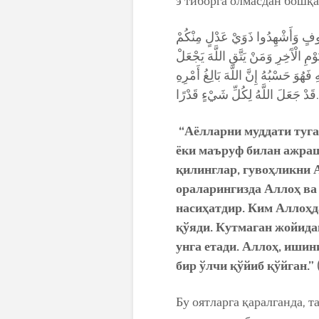
э’тиборга олмасдан бошқа
رُوفٍ وَأَشْهِدُوا ذَوَيْ عَدْلٍ مِنْكُمْ
ْمِ الْآَخِرِ وَمَنْ يَتَّقِ اللَّهَ يَجْعَلْ
هُوَ حَسْبُهُ إِنَّ اللَّهَ بَالِغُ أَمْرِهِ
قَدْ جَعَلَ اللَّهُ لِكُلِّ شَيْءٍ قَدْرًا.
“Аёлларни муддати туга
ёки маъруф билан ажра
қилинглар, гувоҳликни 
ораларингизда Аллоҳ ва
насиҳатдир. Ким Аллоҳд
қўяди. Кутмаган жойидан
унга етади. Аллоҳ, ишин
бир ўлчи қўйиб қўйган.”
Бу оятларга қаралганда, 