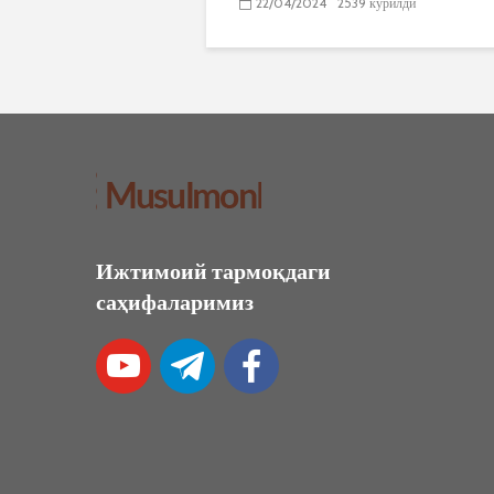
22/04/2024
2539 кўрилди
Ижтимоий тармоқдаги
саҳифаларимиз