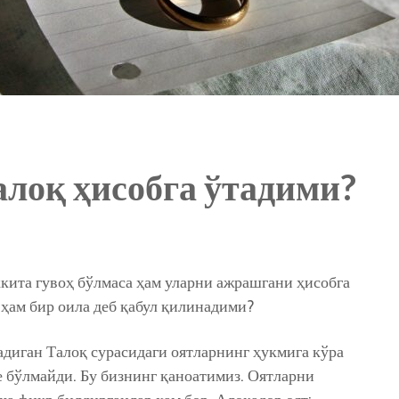
алоқ ҳисобга ўтадими?
ккита гувоҳ бўлмаса ҳам уларни ажрашгани ҳисобга
 ҳам бир оила деб қабул қилинадими?
адиган Талоқ сурасидаги оятларнинг ҳукмига кўра
е бўлмайди. Бу бизнинг қаноатимиз. Оятларни