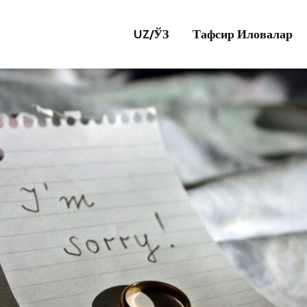
UZ/
ЎЗ
Тафсир Иловалар