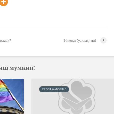
қилади?
Никоҳи бузиладими?
қиш мумкин:
САВОЛ-ЖАВОБЛАР