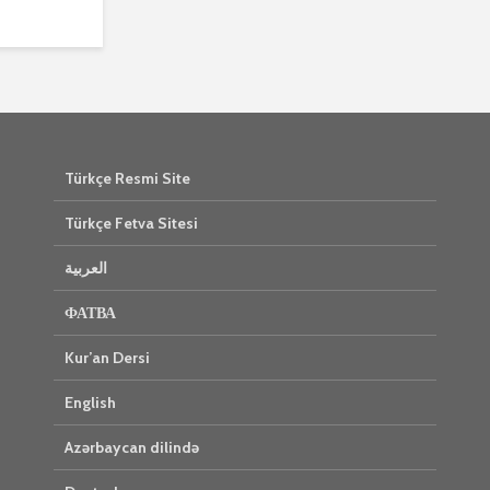
Türkçe Resmi Site
Türkçe Fetva Sitesi
العربية
ФАТВА
Kur’an Dersi
English
Azərbaycan dilində