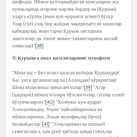
шифодир. Иймон келтирмайдиган кимсаларни эса
қулоқларида оғирлик-карлик бордир ва (Қуръон)
уларга кўрлик (яъни қоп-қоронғи зулмат) бўлур.
Улар (гўё) узоқ бир жойдан чақирилаётган кишилар
кабидирлар, яъни гарчи Қуръон оятларини
эшитсалар-да, унинг маъно-ҳикматларини англай
олмаслар).”
[38]
9)
Қуръонга амал қилганларнинг мукофоти
“Мана шу – Биз нозил қилган муборак Қуръондир!
Бас, унга эргашинглар ва (Аллоҳдан) қўрқинглар!
Шояд яхшиликка эришсангизлар.”
[39]
“Агар
(ҳақиқий) иймон эгалари бўлсангизлар, сизлар ғолиб
бўлувчиларсиз.”
[40]
“Ҳолбуки, куч-қудрат
Аллоҳникидир, Унинг пайғамбариники ва
мўминларники. Лекин мунофиқлар (буни)
билмайдилар.”
[41]
“Элчиларимиз ва ишониб
суянганларга, ҳам дунё ҳаётида ҳамда гувоҳлар