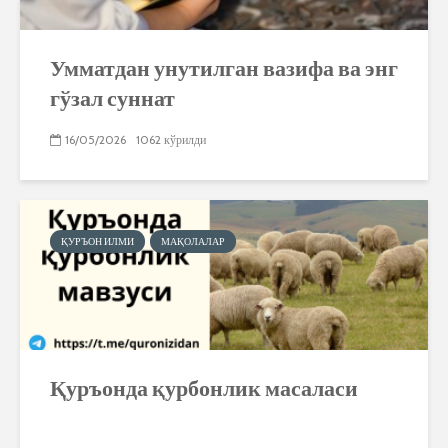
Умматдан унутилган вазифа ва энг
гўзал суннат
16/05/2026
1062 кўрилди
ҚУРЪОН ИЛМИ
МАҚОЛАЛАР
Қуръонда қурбонлик масаласи