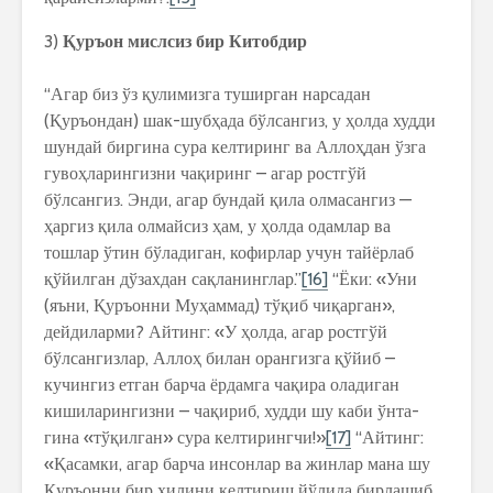
3)
Қуръон мислсиз бир Китобдир
“Агар биз ўз қулимизга туширган нарсадан
(Қуръондан) шак-шубҳада бўлсангиз, у ҳолда худди
шундай биргина сура келтиринг ва Аллоҳдан ўзга
гувоҳларингизни чақиринг – агар ростгўй
бўлсангиз. Энди, агар бундай қила олмасангиз —
ҳаргиз қила олмайсиз ҳам, у ҳолда одамлар ва
тошлар ўтин бўладиган, кофирлар учун тайёрлаб
қўйилган дўзахдан сақланинглар.”
[16]
“Ёки: «Уни
(яъни, Қуръонни Муҳаммад) тўқиб чиқарган»,
дейдиларми? Айтинг: «У ҳолда, агар ростгўй
бўлсангизлар, Аллоҳ билан орангизга қўйиб –
кучингиз етган барча ёрдамга чақира оладиган
кишиларингизни – чақириб, худди шу каби ўнта-
гина «тўқилган» сура келтирингчи!»
[17]
“Айтинг:
«Қасамки, агар барча инсонлар ва жинлар мана шу
Қуръонни бир хилини келтириш йўлида бирлашиб,