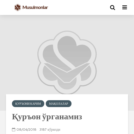
ҚУРЪОНИ КАРИМ
МАҚОЛАЛАР
Қуръон ўрганамиз
08/06/2018
3187 кўрилди