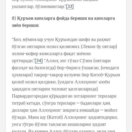
ушланглар, бўлинманглар.”
[33]
8)
Қуръон кимларга фойда бериши ва кимларга
зиён бериши
“Биз, мўминлар учун Қуръондан шифо ва раҳмат
бўлган оятларни нозил қиляпмиз. (Лекин бу оятлар)
золим-кофир кимсаларга фақат зиённи
орттиради.”
[34]
“Аллоҳ энг гўзал Сўзни (оятлари
фасоҳат ва балоғатда) бир-бирига ўхшаган, (ичидаги
ҳукмлари) такрор-такрор келувчи бир Китоб-Қуръон
қилиб нозил қилдики, (ундаги Аллоҳнинг азоби
ҳақидаги оятларни тиловат қилганларида)
Парвардигоридан қўрқадиган зотларнинг терилари
титраб кетади, сўнгра терилари – баданлари ҳам,
диллари ҳам Аллоҳнинг зикрига юмшайди – мойил
бўлади. Мана шу (Китоб) Аллоҳнинг ҳидоятидирки,
унга тўғри йўлни танлаган кишиларни ҳидоят
қилади. Ва кимни Аллоҳ йўлдан оздирса, энди уни