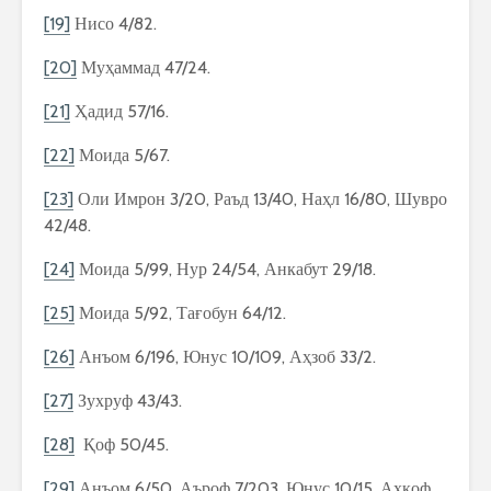
[19]
Нисо 4/82.
[20]
Муҳаммад 47/24.
[21]
Ҳадид 57/16.
[22]
Моида 5/67.
[23]
Оли Имрон 3/20, Раъд 13/40, Наҳл 16/80, Шувро
42/48.
[24]
Моида 5/99, Нур 24/54, Анкабут 29/18.
[25]
Моида 5/92, Тағобун 64/12.
[26]
Анъом 6/196, Юнус 10/109, Аҳзоб 33/2.
[27]
Зухруф 43/43.
[28]
Қоф 50/45.
[29]
Анъом 6/50, Аъроф 7/203, Юнус 10/15, Аҳқоф