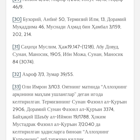
46/9.
[30]
Бухорий, Анбиё 50, Термизий Илм, 13, Дорамий
Муқаддима 46, Муснади Аҳмад бин Ҳамбал 3/159,
202, 214.
[31]
Саҳиҳи Муслим, Ҳаж19,147-(1218), Абу Довуд,
Сунан, Маносик, 1905, Ибн Можа, Сунан, Маносик
84 (3074).
[32]
Аъроф 7/3, Зумар 39/55.
[33]
Оли Имрон 3/103. Оятнинг матнида “Аллоҳнинг
арқонини маҳлам ушланглар” деган игода
келтирилган. Термизининг Сунан Фазоил ал-Қуръан
2906, Дорамий Сунан Фазоил ал-Қуръан 3374,
Байҳақий Шаъбу ал-Иймон 19/1788, Ҳоким
Мустадрак Фазоил ал-Қуръан 7/2040 да
келтирилган ҳадисларга биноан “Аллоҳнинг
Қуръонони” деб таржима қилдик.