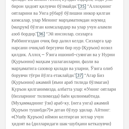
бирон ҳидоят қилувчи бўлмайди.”
[35]
“Аллоҳнинг
оятларини ва Унга рўбарў бўлишни инкор қилган
кимсалар, улар Менинг марҳаматимдан ноумид
(маҳрум) бўлган кимсалардир ва улар учун аламли
азоб бордир.”
[36]
“Эй инсонлар, сизларга
Раббингиздан очиқ бир далил келди. Сизларга ҳар
нарсани очиқлаб бергувчи бир нур (Қуръон) нозил
қилдик. Аллоҳ – Ўзига ишониб-суянган ва у Нурни
(Қуръонни) маҳкам ушлаганларни, фазли ва
марҳаматига сазовор қилади ва уларни, Ўзига олиб
борувчи тўғри йўлга етаклайди.”
[37]
“Агар Биз
(Қуръонни) ажамий (яъни араб тилида бўлмаган)
Қуръон қилганимизда, албатта улар: «Унинг оятлари
(бизларнинг тилимизда) баён қилинмабтида.
(Муҳаммаднинг ўзи) араб-ку, (нега унга) ажамий
(Қуръон тушибди?)» деган бўлур эдилар. Айтинг:
«(Ушбу Қуръон) иймон келтирган зотлар учун
ҳидоят ва (дилларидаги шак-шубҳани кетказувчи)