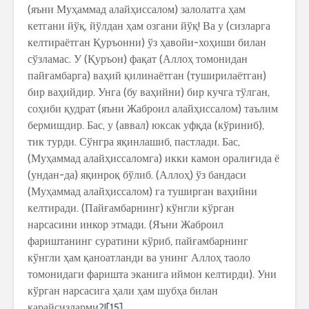
(яъни Муҳаммад алайҳиссалом) залолатга ҳам
кетгани йўқ, йўлдан ҳам озгани йўқ! Ва у (сизларга
келтираётган Қуръонни) ўз ҳавойи-хоҳиши билан
сўзламас. У (Қуръон) фақат (Аллоҳ томонидан
пайғамбарга) ваҳий қилинаётган (туширилаётган)
бир ваҳийдир. Унга (бу ваҳийни) бир кучга тўлган,
соҳиби қудрат (яъни Жаброил алайҳиссалом) таълим
бермишдир. Бас, у (аввал) юксак уфқда (кўриниб),
тик турди. Сўнгра яқинлашиб, пастлади. Бас,
(Муҳаммад алайҳиссаломга) икки камон оралиғида ё
(ундан-да) яқинроқ бўлиб. (Аллоҳ) ўз бандаси
(Муҳаммад алайҳиссалом) га туширган ваҳийни
келтиради. (Пайғамбарнинг) кўнгли кўрган
нарсасини инкор этмади. (Яъни Жаброил
фариштанинг суратини кўриб, пайғамбарнинг
кўнгли ҳам қаноатланди ва унинг Аллоҳ таоло
томонидаги фаришта эканига иймон келтирди). Уни
кўрган нарсасига ҳали ҳам шубҳа билан
қарайсизларми?!
[15]