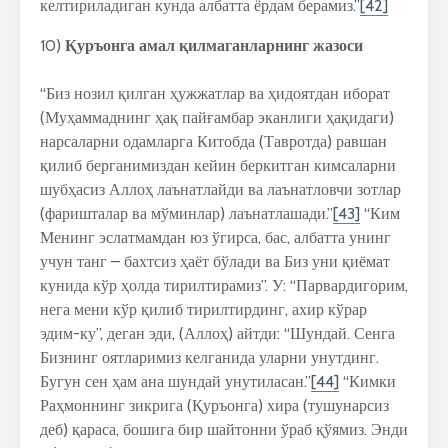
келтириладиган кунда албатта ёрдам берамиз.”
[42]
10)
Қуръонга амал қилмаганларнинг жазоси
“Биз нозил қилган ҳужжатлар ва ҳидоятдан иборат
(Муҳаммаднинг ҳақ пайғамбар эканлиги ҳақидаги)
нарсаларни одамларга Китобда (Тавротда) равшан
қилиб берганимиздан кейин беркитган кимсаларни
шубҳасиз Аллоҳ лаънатлайди ва лаънатловчи зотлар
(фаришталар ва мўминлар) лаънатлашади.”
[43]
“Ким
Менинг эслатмамдан юз ўгирса, бас, албатта унинг
учун танг – бахтсиз ҳаёт бўлади ва Биз уни қиёмат
кунида кўр ҳолда тирилтирамиз”. У: “Парвардигорим,
нега мени кўр қилиб тирилтирдинг, ахир кўрар
эдим-ку”, деган эди, (Аллоҳ) айтди: “Шундай. Сенга
Бизнинг оятларимиз келганида уларни унутдинг.
Бугун сен ҳам ана шундай унутиласан.”
[44]
“Кимки
Раҳмоннинг зикрига (Қуръонга) хира (тушунарсиз
деб) қараса, бошига бир шайтонни ўраб қўямиз. Энди