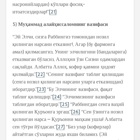
насронийлардан) кўплари фосиқ-
итоатсиздирлар!”
[21]
5)
Муҳаммад алайҳиссаломнинг вазифаси
“Эй Элчи, сизга Раббингиз томонидан нозил
қилинган нарсани етказинг!, Агар (бу фармонга
амал) қилмасангиз, Унинг элчилигини (бандаларига)
етказмаган бўласиз, Аллоҳни ўзи Сизни одамлардан
сақлайди. Албатта Аллоҳ, кофир қавмни ҳидоят
қилмайди.”
[22]
“Сенинг вазифанг таблиғ қилишдан
(сенга нозил қилинган нарсани уларга етказишдан)
иборатдир.”
[23]
“Бу Элчининг вазифаси, фақат
таблиғ қилишдир.”
[24]
“Элчимизнинг вазифаси
таблиғдан иборатдир.”
[25]
“Раббингдан сенга ваҳий
қилинган Қуръонга эргаш.”
[26]
“Сен ўзингга нозил
қилинган нарса – Қуръонни маҳкам ушла! Албатта
сен тўғри йўлдасан.”
[27]
“Биз улар (кофирлар)
айтаётган сўзларни жуда яхши биламиз. (Эй