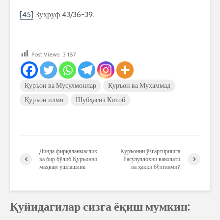
[45]
Зуҳруф 43/36-39.
Post Views:
3 187
Қуръон ва Мусулмонлар
Қуръон ва Муҳаммад
Қуръон илми
Шубҳасиз Китоб
Динда фирқаланмаслик
Қуръонни ўзгартиришга
ва бир бўлиб Қуръонни
Расулуллоҳни ваколати
маҳкам ушлашлик
ва ҳаққи бўлганми?
Қуйидагилар сизга ёқиш мумкин: