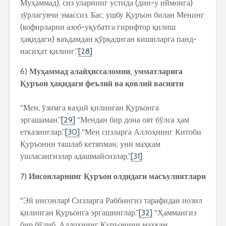
Муҳаммад), сиз уларнинг устида (дин-у иймонга)
зўрлагувчи эмассиз. Бас, ушбу Қуръон билан Менинг
(кофирларни азоб-уқубатга гирифтор қилиш
ҳақидаги) ваъдамдан қўрқадиган кишиларга панд-
насиҳат қилинг.”
[28]
6)
Муҳаммад алайҳиссаломни, умматларига
Қуръон ҳақидаги феълий ва қовлий васияти
“Мен, ўзимга ваҳий қилинган Қуръонга
эргашаман.”
[29]
“Мендан бир дона оят бўлса ҳам
етказинглар.”
[30]
“Мен сизларга Аллоҳнинг Китоби
Қуръонни ташлаб кетяпман, уни маҳкам
ушласангизлар адашмайсизлар.”
[31]
7)
Инсонларнинг Қуръон олдидаги масъулиятлари
“Эй инсонлар! Сизларга Раббингиз тарафидан нозил
қилинган Қуръонга эргашинглар.”
[32]
“Ҳаммангиз
бир бўлиб, Аллоҳнинг Қуръонини маҳкам