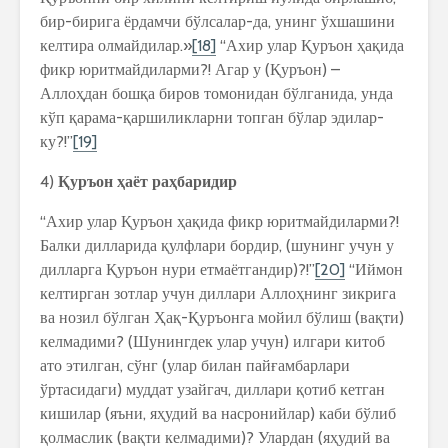
бир-бирига ёрдамчи бўлсалар-да, унинг ўхшашини
келтира олмайдилар.»
[18]
“Ахир улар Қуръон ҳақида
фикр юритмайдиларми?! Агар у (Қуръон) –
Аллоҳдан бошқа биров томонидан бўлганида, унда
кўп қарама-қаршиликларни топган бўлар эдилар-
ку?!”
[19]
4)
Қуръон ҳаёт раҳбаридир
“Ахир улар Қуръон ҳақида фикр юритмайдиларми?!
Балки дилларида қулфлари бордир, (шунинг учун у
дилларга Қуръон нури етмаётгандир)?!”
[20]
“Иймон
келтирган зотлар учун диллари Аллоҳнинг зикрига
ва нозил бўлган Ҳақ-Қуръонга мойил бўлиш (вақти)
келмадими? (Шунингдек улар учун) илгари китоб
ато этилган, сўнг (улар билан пайғамбарлари
ўртасидаги) муддат узайгач, диллари қотиб кетган
кишилар (яъни, яҳудий ва насронийлар) каби бўлиб
қолмаслик (вақти келмадими)? Улардан (яҳудий ва