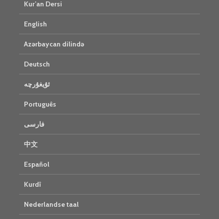
Kur’an Dersi
English
Azərbaycan dilində
Deutsch
ئۇيغۇرچە
Português
فارسی
中文
Español
Kurdî
Nederlandse taal