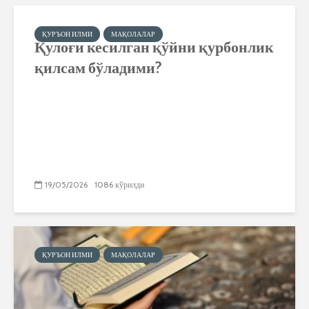
ҚУРЪОН ИЛМИ
МАҚОЛАЛАР
Қулоғи кесилган қўйни қурбонлик
қилсам бўладими?
19/05/2026
1086 кўрилди
ҚУРЪОН ИЛМИ
МАҚОЛАЛАР