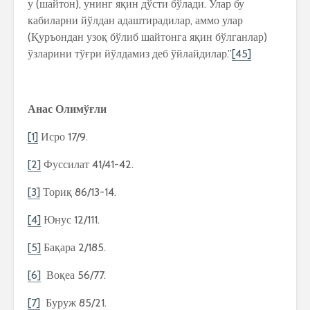
у (шайтон), унинг яқин дўсти бўлади. Улар бу
кабиларни йўлдан адаштирадилар, аммо улар
(Қуръондан узоқ бўлиб шайтонга яқин бўлганлар)
ўзларини тўғри йўлдамиз деб ўйлайдилар.”
[45]
Анас Олимўғли
[1]
Исро 17/9.
[2]
Фуссилат 41/41-42.
[3]
Ториқ 86/13-14.
[4]
Юнус 12/111.
[5]
Бақара 2/185.
[6]
Воқеа 56/77.
[7]
Буруж 85/21.