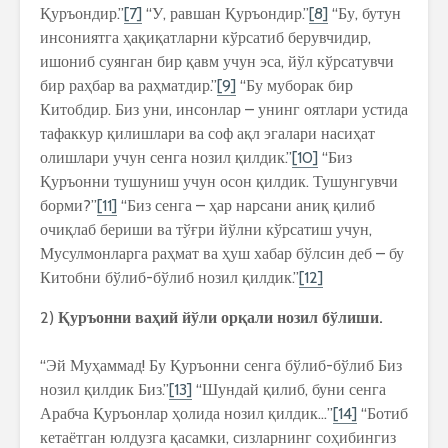
Қуръондир.”
[7]
“У, равшан Қуръондир.”
[8]
“Бу, бутун
инсониятга ҳақиқатларни кўрсатиб берувчидир,
ишониб суянган бир қавм учун эса, йўл кўрсатувчи
бир раҳбар ва раҳматдир.”
[9]
“Бу муборак бир
Китобдир. Биз уни, инсонлар – унинг оятлари устида
тафаккур қилишлари ва соф ақл эгалари насиҳат
олишлари учун сенга нозил қилдик.”
[10]
“Биз
Қуръонни тушуниш учун осон қилдик. Тушунгувчи
борми?”
[11]
“Биз сенга – ҳар нарсани аниқ қилиб
очиқлаб бериши ва тўғри йўлни кўрсатиш учун,
Мусулмонларга раҳмат ва ҳуш хабар бўлсин деб – бу
Китобни бўлиб-бўлиб нозил қилдик.”
[12]
2)
Қуръонни ваҳий йўли орқали нозил бўлиши.
“Эй Муҳаммад! Бу Қуръонни сенга бўлиб-бўлиб Биз
нозил қилдик Биз.”
[13]
“Шундай қилиб, буни сенга
Арабча Қуръонлар ҳолида нозил қилдик…”
[14]
“Ботиб
кетаётган юлдузга қасамки, сизларнинг соҳибингиз