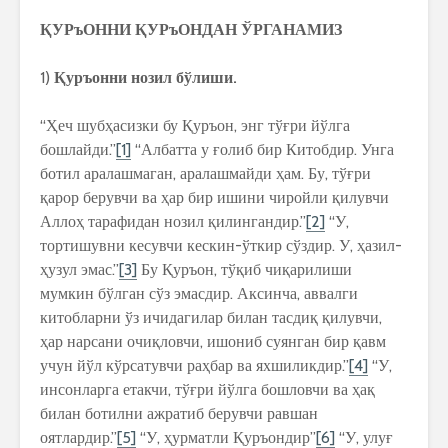
ҚУРъОННИ ҚУРъОНДАН ЎРГАНАМИЗ
1)
Қуръонни нозил бўлиши.
“Ҳеч шубҳасизки бу Қуръон, энг тўғри йўлга
бошлайди.”
[1]
“Албатта у ғолиб бир Китобдир. Унга
ботил аралашмаган, аралашмайди ҳам. Бу, тўғри
қарор берувчи ва ҳар бир ишини чиройли қилувчи
Аллоҳ тарафидан нозил қилингандир.”
[2]
“У,
тортишувни кесувчи кескин-ўткир сўздир. У, ҳазил-
ҳузул эмас.”
[3]
Бу Қуръон, тўқиб чиқарилиши
мумкин бўлган сўз эмасдир. Аксинча, аввалги
китобларни ўз ичидагилар билан тасдиқ қилувчи,
ҳар нарсани очиқловчи, ишониб суянган бир қавм
учун йўл кўрсатувчи раҳбар ва яхшиликдир.”
[4]
“У,
инсонларга етакчи, тўғри йўлга бошловчи ва ҳақ
билан ботилни ажратиб берувчи равшан
оятлардир.”
[5]
“У, ҳурматли Қуръондир”
[6]
“У, улуғ