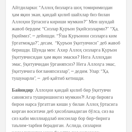
Айтдиларки: “Аллоҳ бизларга шоҳ томиримиздан
ҳам яқин экан, қандай қилиб шайхлар биз билан
Аллоҳни ўртасига кириши мумкин?” Мен шундай
жавоб бердим: “Сизлар Қуръон ўқийсизларми?” “Ҳа,
ўқиймиз”, – дейишди. “Ўша Қуръонни сизларга ким
ўргатмоқда?”, десам, “Қуръон ўқитувчиси” деб жавоб
беришди. Шунда мен: Ахир Аллоҳ сизларга Қуръон
ўқитувчисидан ҳам яқин эмаски? Нега Аллоҳдан
эмас, ўқитувчидан ўрганяпсиз? Нега Аллоҳга эмас,
ўқитувчига боғланяпсизлар”, – дедим. Улар: “Ҳа,
тушунарли”, – деб қайтиб кетишди.
Байиндир
: Аллоҳни қандай қилиб бир ўқитувчи
савиясига туширишингиз мумкин?! Агар бировга
бирон нарса ўргатган киши у билан Аллоҳ ўртасига
кирган воситачи деб ҳисобланадиган бўлса, сиз ва
сиз каби миллиардлаб инсонлар бор бир-бирига
таълим-тарбия берадиган. Аслида, сизларни