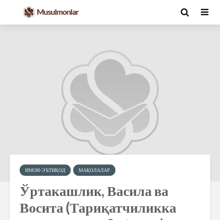
ИМОН-ЭЪТИҚОД
МАҚОЛАЛАР
Ўртакашлик, Васила ва
Восита (Тариқатчиликка