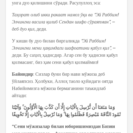
унга дуо қилишини сўради. Расулуллоҳ эса:
Таҳорат олиб икки ракаат намоз ўқи ва “Эй Раббим!
Элчингни васила қилиб Сендан шифо сўраяпман”, –
деб дуо қил,
деди.
У киши бу дуо билан биргаликда
“Эй Раббим!
Элчингни мени ҳақимдаги шафоатини қабул қил”, –
деди. Бу саҳиҳ ҳадисдир. Агар сен бу ҳадисни қабул
қилмасанг, биз ҳам сени қабул қилмаймиз!
Байиндир
: Сизлар буни бир нави мўжиза деб
ўйлаяпсиз. Ҳолбуки, Аллоҳ таоло қуйидаги оятда
Набийимизга мўжиза бермаганини таъкидлаб
айтади:
وَمَا
مَنَعَنَا
أَن
نُّرْسِلَ
بِالْآيَاتِ
إِلَّا
أَن
كَذَّبَ
بِهَا
الْأَوَّلُونَ
وَآتَيْنَا
ثَمُودَ
النَّاقَةَ
مُبْصِرَةً
فَظَلَمُوا
بِهَا
وَمَا
نُرْسِلُ
بِالْآيَاتِ
إِلَّا
تَخْوِيفًا
“Сени мўжизалар билан юборишимиздан Бизни