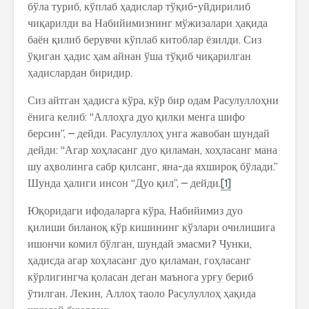
бўла туриб, кўплаб ҳадислар тўқиб-уйдирилиб
чиқарилди ва Набийимизнинг мўжизалари ҳақида
баён қилиб берувчи кўплаб китоблар ёзилди. Сиз
ўқиган ҳадис ҳам айнан ўша тўқиб чиқарилган
ҳадислардан биридир.
Сиз айтган ҳадисга кўра, кўр бир одам Расулуллоҳни
ёнига келиб: “Аллоҳга дуо қилки менга шифо
берсин”, – дейди. Расулуллоҳ унга жавобан шундай
дейди: “Агар хоҳласанг дуо қиламан, хоҳласанг мана
шу аҳволинга сабр қилсанг, яна-да яхшироқ бўлади.”
Шунда ҳалиги инсон “Дуо қил”, – дейди.
[1]
Юқоридаги ифодаларга кўра, Набийимиз дуо
қилиши биланоқ кўр кишининг кўзлари очилишига
ишончи комил бўлган, шундай эмасми? Чунки,
ҳадисда агар хоҳласанг дуо қиламан, гоҳласанг
кўрлигингча қоласан деган маънога урғу бериб
ўтилган. Лекин, Аллоҳ таоло Расулуллоҳ ҳақида