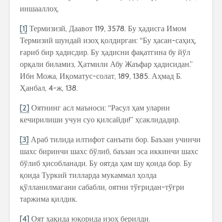
иншааллоҳ.
[1]
Термизизй, Даавот 119, 3578. Бу ҳадисга Имом
Термизий шундай изоҳ қолдирган: “Бу ҳасан-саҳиҳ,
ғариб бир ҳадисдир. Бу ҳадисни фақатгина бу йўл
орқали биламиз, Ҳатмили Абу Жаъфар ҳадисидан.”
Ибн Можа, Иқоматус-солат, 189, 1385. Аҳмад Б.
Ҳанбал, 4-ж, 138.
[2]
Оятнинг асл маъноси: “Расул ҳам уларни
кечирилиши учун суо қилсайди!” ҳсаклидадир.
[3]
Араб тилида илтифот санъати бор. Баъзан учинчи
шахс биринчи шахс бўлиб, баъзан эса иккинчи шахс
бўлиб ҳисобланади. Бу оятда ҳам шу қоида бор. Бу
қоида Туркий тилларда мукаммал ҳолда
қўлланилмагани сабабли, оятни тўғридан-тўғри
таржима қилдик.
[4]
Оят ҳақида юқорида изоҳ берилди.