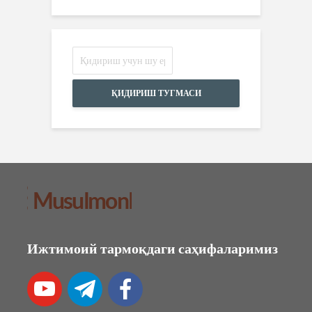
ҚИДИРИШ ТУГМАСИ
Ижтимоий тармоқдаги саҳифаларимиз