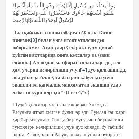
وَمَا أَرْسَلْنَا مِن رَّسُولٍ إِلَّا لِيُطَاعَ بِإِذْنِ اللَّـهِ ۚ وَلَوْ أَنَّهُمْ إِذ
ظَّلَمُوا أَنفُسَهُمْ جَاءُوكَ فَاسْتَغْفَرُوا اللَّـهَ وَاسْتَغْفَرَ لَهُمُ
الرَّسُولُ لَوَجَدُوا اللَّـهَ تَوَّابًا رَّحِيمًا
“Биз қайсики элчини юборган бўлсак; Бизни
изнимиз
[3]
билан унга итоат этилсин дея
юборганмиз.
Агар улар ўзларига зулм қилиб
қўйган вақтларида сенга келсалар ва (сени
ёнингда) Аллоҳдан мағфират тиласалар эди, сен
ҳам уларни кечирилиши уч
ун
[4]
дуо қилганингда,
ана ўшанда Аллоҳ тавбалрни қабул қилувчи
эканини ва қанчалик марҳаматли эканини улар
албатта кўришар эди.”
(Нисо 4/46)
Шудай қилсалар улар яна такроран Аллоҳ ва
Расулига итоат қилган бўлишар эди. Бундан ташқари,
ҳар бир мусулмон бошқа бир мусулмон биродарини
гуноҳлари кечирилиши учун дуо қилади, бу табиий
нарса. Аллоҳ таоло Расулуллоҳга шундай буюрган: