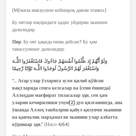
(Мўжиза мавзусини кейинроқ давом этамиз.)
Бу оятлар юқоридаги ҳадис уйдирма эканини
далилидир.
Пир
: Бу оят ҳақида нима дейсан? Бу ҳам
тавассулнинг далилидир:
وَلَوْ
أَنَّهُمْ
إِذ
ظَّلَمُوا
أَنفُسَهُمْ
جَاءُوكَ
فَاسْتَغْفَرُوا
اللَّـهَ
وَاسْتَغْفَرَ
لَهُمُ
الرَّسُولُ
لَوَجَدُوا
اللَّـهَ
تَوَّابًا
رَّحِيمًا
“… Агар улар ўзларига зулм қилиб қўйган
вақтларида сенга келсалар ва (сени ёнингда)
Аллоҳдан мағфират тиласалар эди, сен ҳам
уларни кечирилиши учун
[2]
дуо қилганингда, ана
ўшанда Аллоҳ тавбалрни қабул қилувчи эканини
ва қанчалик марҳаматли эканини улар албатта
кўришар эди.”
(Нисо 4/64)