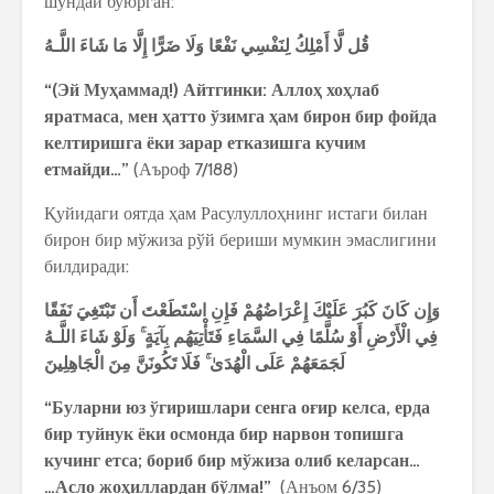
шундай буюрган:
قُل
لَّا
أَمْلِكُ
لِنَفْسِي
نَفْعًا
وَلَا
ضَرًّا
إِلَّا
مَا
شَاءَ
اللَّـهُ
“(Эй Муҳаммад!) Айтгинки: Аллоҳ хоҳлаб
яратмаса, мен ҳатто ўзимга ҳам бирон бир фойда
келтиришга ёки зарар етказишга кучим
етмайди…”
(Аъроф 7/188)
Қуйидаги оятда ҳам Расулуллоҳнинг истаги билан
бирон бир мўжиза рўй бериши мумкин эмаслигини
билдиради:
وَإِن
كَانَ
كَبُرَ
عَلَيْكَ
إِعْرَاضُهُمْ
فَإِنِ
اسْتَطَعْتَ
أَن
تَبْتَغِيَ
نَفَقًا
فِي
الْأَرْضِ
أَوْ
سُلَّمًا
فِي
السَّمَاءِ
فَتَأْتِيَهُم
بِآيَةٍ
وَلَوْ
شَاءَ
اللَّـهُ
لَجَمَعَهُمْ
عَلَى
الْهُدَىٰ
فَلَا
تَكُونَنَّ
مِنَ
الْجَاهِلِينَ
“Буларни юз ўгиришлари сенга оғир келса, ерда
бир туйнук ёки осмонда бир нарвон топишга
кучинг етса; бориб бир мўжиза олиб келарсан…
…Асло жоҳиллардан бўлма!”
(Анъом 6/35)