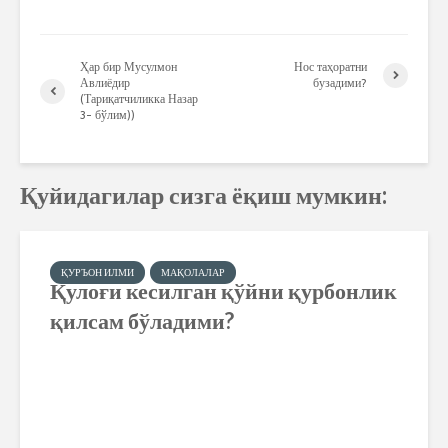
Ҳар бир Мусулмон
Нос таҳоратни
Авлиёдир
бузадими?
(Тариқатчиликка Назар
3- бўлим))
Қуйидагилар сизга ёқиш мумкин:
ҚУРЪОН ИЛМИ
МАҚОЛАЛАР
Қулоғи кесилган қўйни қурбонлик
қилсам бўладими?