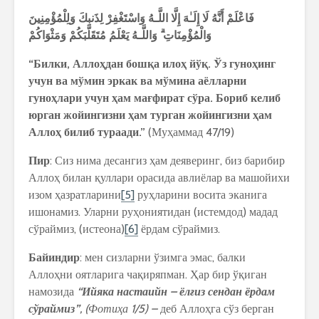
فَاعْلَمْ أَنَّهُ لَا إِلَـٰهَ إِلَّا اللَّـهُ وَاسْتَغْفِرْ لِذَنبِكَ وَلِلْمُؤْمِنِينَ
وَالْمُؤْمِنَاتِ ۗ وَاللَّـهُ يَعْلَمُ مُتَقَلَّبَكُمْ وَمَثْوَاكُمْ
“Билки, Аллоҳдан бошқа илоҳ йўқ. Ўз гуноҳинг
учун ва мўмин эркак ва мўмина аёлларни
гуноҳлари учун ҳам мағфират сўра. Бориб келиб
юрган жойингизни ҳам турган жойингизни ҳам
Аллоҳ билиб тураади.”
(Муҳаммад 47/19)
Пир
: Сиз нима десангиз ҳам деяверинг, биз барибир
Аллоҳ билан қуллари орасида авлиёлар ва машойихи
изом ҳазратлари
ни
[5]
руҳларини восита эканига
ишонамиз. Уларни руҳониятидан (истемдод) мадад
сўраймиз, (истеона)
[6]
ёрдам сўраймиз.
Байиндир
: мен сизларни ўзимга эмас, балки
Аллоҳни оятларига чақиряпман. Ҳар бир ўқиган
намозида
“Ийяка настаийн – ёлғиз сендан ёрдам
сўраймиз”
, (Фотиҳа 1/5) –
деб Аллоҳга сўз берган