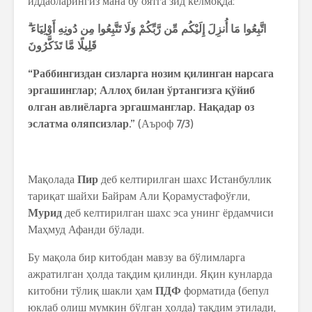
иддаоларингиз мана бу оятга зид келмоқда:
اتَّبِعُوا
مَا
أُنزِلَ
إِلَيْكُم
مِّن
رَّبِّكُمْ
وَلَا
تَتَّبِعُوا
مِن
دُونِهِ
أَوْلِيَاءَ
قَلِيلًا
مَّا
تَذَكَّرُونَ
“Раббингиздан сизларга нозим қилинган нарсага
эргашинглар; Аллоҳ билан ўртангизга қўйиб
олган авлиёларга эргашманглар. Нақадар оз
эслатма оляпсизлар.”
(Аъроф 7/3)
Мақолада
Пир
деб келтирилган шахс Истанбуллик
тариқат шайхи Байрам Али Қорамустафоўғли,
Мурид
деб келтирилган шахс эса унинг ёрдамчиси
Маҳмуд Афанди бўлади.
Бу мақола бир китобдан мавзу ва бўлимларга
ажратилган ҳолда тақдим қилинди. Яқин кунларда
китобни тўлиқ шакли ҳам
ПДФ
форматида (бепул
юклаб олиш мумкин бўлган ҳолда) тақдим этилади,