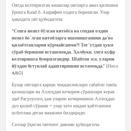
Оятда келтирилган кишилар оятларга амал қилишни
ўрнига Каъб б. Ашрафни олдига боришган. Улар
ҳақидаги оят қуйидагича:
“Сенга нозил бўлган китобга ва сендан олдин
нозил боʻлган китобларга ишонишганини даʼво
қилаётганларни кўрмайсанми?! Тогʻутдан ҳукм
сўраб беришни исташмоқда. Ҳолбуки, унга куфр
келтиришга буюрилгандир. Шайтон эса, уларни
йўлдан бутунлай адаштиришни истамоқда.”
(Нисо
4/60)
Булар оятларга қарши чиққанликлари сабабли тавба
қилишлари ва Аллоҳдан кечирим сўрашлари керак
эди! Расулуллоҳ ҳам уларни кечиришини Аллоҳдан
дуо қилиб сўраши – улар хато ишдан қайтганини
исботлаш деган маънони билдиради.
Сизлар ўқиган оятнинг давоми қуйидагича: