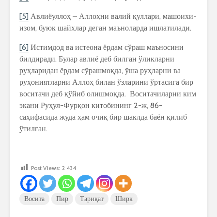
[5]
Авлиёуллоҳ – Аллоҳни валий қуллари, машоихи-
изом, буюк шайхлар деган маъноларда ишлатилади.
[6]
Истимдод ва истеона ёрдам сўраш маъносини
билдиради. Булар авлиё деб билган ўликларни
руҳларидан ёрдам сўрашмоқда, ўша руҳларни ва
руҳониятларни Аллоҳ билан ўзларини ўртасига бир
воситачи деб қўйиб олишмоқда. Воситачиларни ким
экани Руҳул-Фурқон китобининг 2-ж, 86-
саҳифасида жуда ҳам очиқ бир шаклда баён қилиб
ўтилган.
Post Views:
2 434
Восита
Пир
Тариқат
Ширк