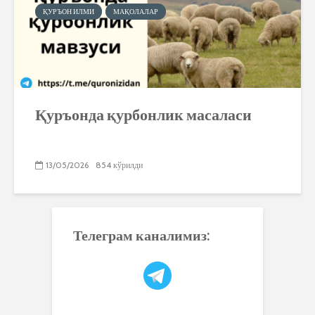
ҚУРЪОН ИЛМИ
МАҚОЛАЛАР
Қуръонда қурбонлик масаласи
13/05/2026
854 кўрилди
Телеграм каналимиз: