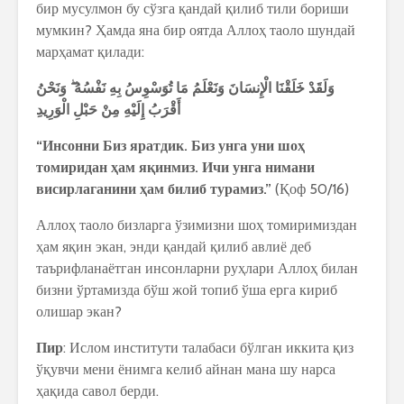
бир мусулмон бу сўзга қандай қилиб тили бориши
мумкин? Ҳамда яна бир оятда Аллоҳ таоло шундай
марҳамат қилади:
وَلَقَدْ
خَلَقْنَا
الْإِنسَانَ
وَنَعْلَمُ
مَا
تُوَسْوِسُ
بِهِ
نَفْسُهُ
وَنَحْنُ
أَقْرَبُ
إِلَيْهِ
مِنْ
حَبْلِ
الْوَرِيدِ
“Инсонни Биз яратдик. Биз унга уни шоҳ
томиридан ҳам яқинмиз. Ичи унга нимани
висирлаганини ҳам билиб турамиз.”
(Қоф 50/16)
Аллоҳ таоло бизларга ўзимизни шоҳ томиримиздан
ҳам яқин экан, энди қандай қилиб авлиё деб
таърифланаётган инсонларни руҳлари Аллоҳ билан
бизни ўртамизда бўш жой топиб ўша ерга кириб
олишар экан?
Пир
: Ислом институти талабаси бўлган иккита қиз
ўқувчи мени ёнимга келиб айнан мана шу нарса
ҳақида савол берди.