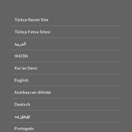
Türkçe Resmi Site
Türkçe Fetva Sitesi
العربية
ФАТВА
Kur’an Dersi
English
Azərbaycan dilində
Deutsch
ئۇيغۇرچە
Português