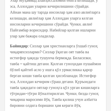
Улар Муҳаммад алайҳиссаломни ёнига келишади, у
эса, Аллоҳдан уларни кечирилишини сўрайди.
Айнан мана шу тарзда инсонлар ҳам азиз авлиёларга
келишади, авлиёлар ҳам Аллоҳдан уларга келган
инсонларни кечиришини сўрайди. Чунки, авлиё
Пайғамбар ворисидир. Набийлар қилган ишларни
улар ҳам бажара оладилар.
Байиндир:
Сизлар ҳам христианларга ўхшаб гуноҳ
чиқаряпсизларми? Сизлар ўқиган оят тавба ва
истиғфор ҳақида тушунча бермоқда. Биласизки,
тавба – қайтиш дегани. Қилган гуноҳидан пушаймон
бўлиб қайтиб асло у ишга қўл урмасликка қарор
берган киши тавба қилган ҳисобланади. Истиғфор
эса, Аллоҳдан кечирим сўраш дегани. Қуръондаги
тавба ҳақидаги оятлар гуноҳга қўл урган кишиларга
тўғридан-тўғри йўналтирилган. Чунки, бизда гуноҳ
чиқариш маросими йўқ. Тавба қилиш учун албатта
бировни олдига боришни ҳам кераги йўқ.