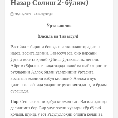
Назар Солиш 2- бўлим)
28/03/2019
2434 кўрилди
Ўртакашлик
(Васила ва Тавассул)
Васийла – бирини бошқасига яқинлаштирадиган
нарса, восита дегани. Тавассул эса, бир нарсани
ўртага восита қилиб қўйиш, ўртакашлик, дегани.
Айрим сўфилик тариқатларда авлиё ва шайхларнинг
руҳларини Аллоҳ билан ўзларининг ўртасига
воситачи эканини қабул қилишиб, Аллоҳга дуо
қилиш жараёнида уларнинг руҳониятидан ҳам ёрдам
сўрашади.
Пир
: Сен василани қабул қилмаяпсан. Васила ҳақида
далилимиз бор. Бир улуғ зотни кўзлари кўр бўлиб
қолади, шунда у зот Расулуллоҳни олдига келди ва