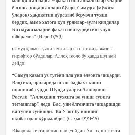
ман қилган нарса – фақатгина аввалгилар уларни
ёлғонга чиқарганлари бўлди. Самудга (мўжиза
ўлароқ) ҳақиқатни кўрсатиб берувчи туяни
бердик, аммо хатога қўл урдилар-зулм қилдилар.
Биз мўжизаларни фақатгина қўрқитиш учун
юборамиз.”
(Исро 17/59)
Самуд қавми туяни кесдилар ва натижада жазога
гирифтор бўлдилар. Аллоҳ таоло бу ҳақда шундай
дейди:
“Самуд қавми ўз туғёни ила уни ёлғонга чиқарди.
Вақтики, ораларидаги энг бадбахт киши
шошилиб турди. Шунда уларга Аллоҳнинг
Расули: “Аллоҳнинг туясига ва унинг сувига
тегманглар”, деди. Бас, уни ёлғончига чиқаришди
ва туяни сўйишди. Ва У зот бу ишнинг
оқибатидан қўрқмайди.”
(Саҳмс 91/11-15)
Юқорида келтирилган очиқ-ойдин Аллоҳнинг ояти