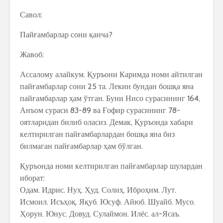
Савол:
Пайғамбарлар сони қанча?
Жавоб:
Ассалому алайкум. Қуръони Каримда номи айтилган
пайғамбарлар сони 25 та. Лекин бундан бошқа яна
пайғамбарлар ҳам ўтган. Буни Нисо сурасининг 164,
Анъом сураси 83-89 ва Ғофир сурасининг 78-
оятларидан билиб оласиз. Демак, Қуръонда хабари
келтирилган пайғамбарлардан бошқа яна биз
билмаган пайғамбарлар ҳам бўлган.
Қуръонда номи келтирилган пайғамбарлар шулардан
иборат:
Одам. Идрис. Нуҳ. Ҳуд. Солиҳ. Иброҳим. Лут.
Исмоил. Исъҳоқ. Яқуб. Юсуф. Айюб. Шуайб. Мусо.
Ҳорун. Юнус. Довуд. Сулаймон. Илёс. ал-Ясаъ.