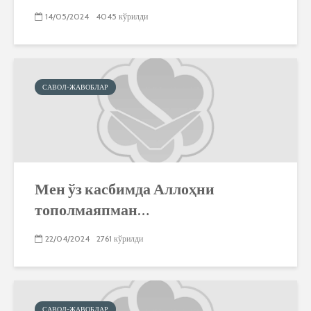
14/05/2024
4045 кўрилди
САВОЛ-ЖАВОБЛАР
Мен ўз касбимда Аллоҳни
тополмаяпман…
22/04/2024
2761 кўрилди
САВОЛ-ЖАВОБЛАР