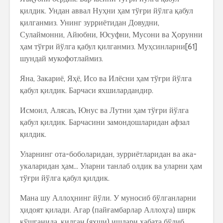
қилдик. Ундан аввал Нуҳни ҳам тўғри йўлга қабул
қилганмиз. Унинг зурриётидан Довудни,
Сулаймонни, Айюбни, Юсуфни, Мусони ва Ҳорунни
ҳам тўғри йўлга қабул қилганмиз. Муҳсинларни[61]
шундай мукофотлаймиз.
Яна, Закариё, Яҳё, Исо ва Илёсни ҳам тўғри йўлга
қабул қилдик. Барчаси яхшилардандир.
Исмоил, Алясаъ, Юнус ва Лутни ҳам тўғри йўлга
қабул қилдик. Барчасини замондошларидан афзал
қилдик.
Уларнинг ота-боболаридан, зурриётларидан ва ака-
укаларидан ҳам… Уларни танлаб олдик ва уларни ҳам
тўғри йўлга қабул қилдик.
Мана шу Аллоҳнинг йўли. У муносиб бўлганларни
ҳидоят қилади. Агар (пайғамбарлар Аллоҳга) ширк
қўшганида, қилган (яхши) ишлари ҳабата бўлиб