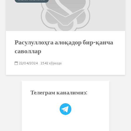
Расулуллоҳга алоқадор бир-қанча
саволлар
22/04/2024
2542 кўрилди
Телеграм каналимиз: