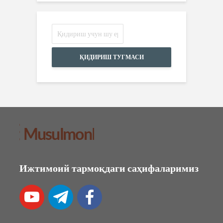
ҚИДИРИШ ТУГМАСИ
Ижтимоий тармоқдаги саҳифаларимиз