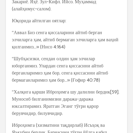
Закариё. Яҳё. Зул-Кифл. Ийсо. Муҳаммад
(алайҳимус-салом).
Юқорида айтилган оятлар:
“Аввал Биз сенга қиссаларини айтиб берган
элчиларга ҳам, айтиб бермаган элчиларга ҳам ваҳий
қилганмиз…» (Нисо 4:164)
“Шубҳасизки, сендан олдин ҳам элчилар
юборганмиз. Улардан сенга қиссасини айтиб
берганларимиз ҳам бор, сенга қиссасини айтиб
бермаганларимиз ҳам бор…» (Ғофир 40:78)
“Халқига қарши Иброҳимга шу далилни бердик[59].
Муносиб билганимизни даража-даража
юксалтирамиз. Яратган Эганг тўғри қарор
берувчидир, билувчидир.
Иброҳимга (хизматини тақдирлаб) Исъҳоқ ва
Яъқубни бердик. Барчасини тўғри йўлга қабул