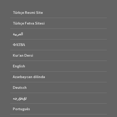
Türkçe Resmi Site
Türkçe Fetva Sitesi
العربية
ФАТВА
Kur’an Dersi
English
Azərbaycan dilində
Deutsch
ئۇيغۇرچە
Português