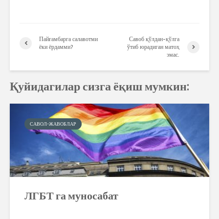
Пайғамбарга салавотми
Савоб қўлдан-қўлга
ёки ёрдамми?
ўтиб юрадиган матоҳ
эмас.
Қуйидагилар сизга ёқиш мумкин:
САВОЛ-ЖАВОБЛАР
ЛГБТ га муносабат