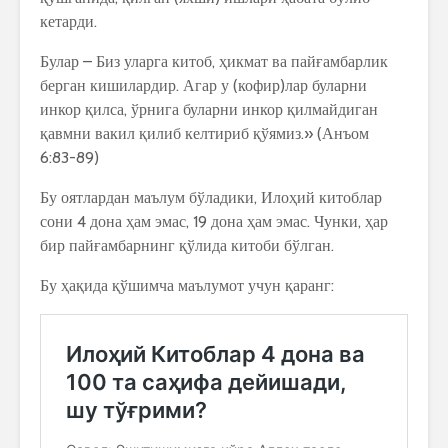
кетарди.
Булар – Биз уларга китоб, ҳикмат ва пайғамбарлик
берган кишилардир. Агар у (кофир)лар буларни
инкор қилса, ўрнига буларни инкор қилмайдиган
қавмни вакил қилиб келтириб қўямиз.» (Анъом
6:83-89)
Бу оятлардан маълум бўладики, Илоҳий китоблар
сони 4 дона ҳам эмас, 19 дона ҳам эмас. Чунки, ҳар
бир пайғамбарнинг қўлида китоби бўлган.
Бу ҳақида қўшимча маълумот учун қаранг: