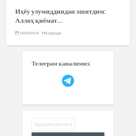
Иҳёу улумиддиндан эшитдим:
Аллоҳ қиёмат…
21/05/2024
796 кўрилди
Телеграм каналимиз: