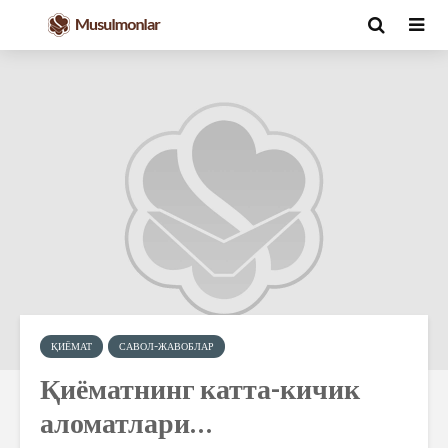
ҚИЁМАТ
САВОЛ-ЖАВОБЛАР
Қиёматнинг катта-кичик
аломатлари…