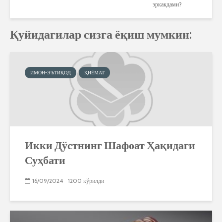
эркакдами?
Қуйидагилар сизга ёқиш мумкин:
ИМОН-ЭЪТИҚОД
ҚИЁМАТ
Икки Дўстнинг Шафоат Ҳақидаги
Суҳбати
16/09/2024
1200 кўрилди