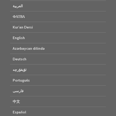
العربية
ФАТВА
Kur’an Dersi
English
Azərbaycan dilində
Deutsch
ئۇيغۇرچە
Português
فارسی
中文
Español