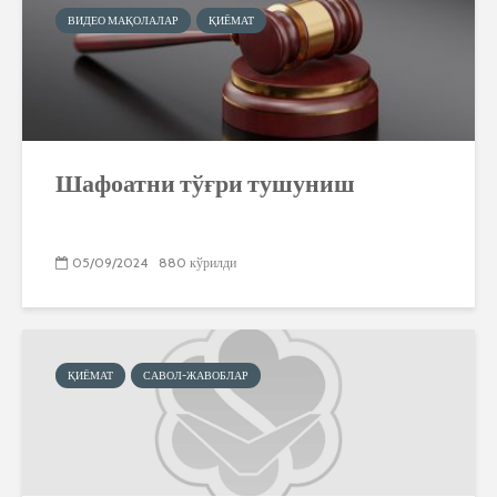
ВИДЕО МАҚОЛАЛАР
ҚИЁМАТ
Шафоатни тўғри тушуниш
05/09/2024
880 кўрилди
ҚИЁМАТ
САВОЛ-ЖАВОБЛАР