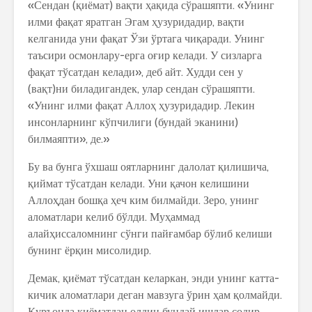
«Сендан (қиёмат) вақти ҳақида сўрашяпти. «Унинг
илми фақат яратган Эгам ҳузуридадир, вақти
келганида уни фақат Ўзи ўртага чиқаради. Унинг
таъсири осмонлару-ерга оғир келади. У сизларга
фақат тўсатдан келади», деб айт. Худди сен у
(вақт)ни биладигандек, улар сендан сўрашяпти.
«Унинг илми фақат Аллоҳ ҳузуридадир. Лекин
инсонларнинг кўпчилиги (бундай эканини)
билмаяпти», де.»
Бу ва бунга ўхшаш оятларнинг далолат қилишича,
қиймат тўсатдан келади. Уни қачон келишини
Аллоҳдан бошқа ҳеч ким билмайди. Зеро, унинг
аломатлари келиб бўлди. Муҳаммад
алайҳиссаломнинг сўнги пайғамбар бўлиб келиши
бунинг ёрқин мисолидир.
Демак, қиёмат тўсатдан келаркан, энди унинг катта-
кичик аломатлари деган мавзуга ўрин ҳам қолмайди.
Қуръонда қиёматдан олдин бундай ишлар содир