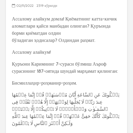
02/11/2022
2519 кўрилди
Ассалому алайкум домла! Қиёматнинг катта-кичик
аломатлари қайси манбадан олинган? Қуръонда
борми қиёматдан олдин
бўладиган ҳодисалар? Олдиндан раҳмат.
Ассалому алайкум!
Қуръони Каримнинг 7-сураси бўлмиш Аъроф
сурасининг 187-оятида шундай марҳамат қилинган:
Бисмиллаҳир-роҳманир-роҳим.
یَسۡـَٔلُونَكَ عَنِ ٱلسَّاعَةِ أَیَّانَ مُرۡسَىٰهَاۖ قُلۡ إِنَّمَا عِلۡمُهَا
عِندَ رَبِّیۖ لَا یُجَلِّیهَا لِوَقۡتِهَاۤ إِلَّا هُوَۚ ثَقُلَتۡ فِی
ٱلسَّمَـٰوَ ٰ⁠تِ وَٱلۡأَرۡضِۚ لَا تَأۡتِیكُمۡ إِلَّا بَغۡتَةࣰۗ
یَسۡـَٔلُونَكَ كَأَنَّكَ حَفِیٌّ عَنۡهَاۖ قُلۡ إِنَّمَا عِلۡمُهَا عِندَ ٱللَّهِ
وَلَـٰكِنَّ أَكۡثَرَ ٱلنَّاسِ لَا یَعۡلَمُونَ