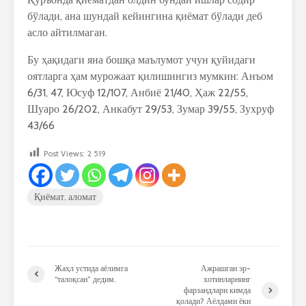
бўлади, ана шундай кейингина қиёмат бўлади деб
асло айтилмаган.
Бу ҳақидаги яна бошқа маълумот учун қуйидаги
оятларга ҳам мурожаат қилишингиз мумкин: Анъом
6/31, 47, Юсуф 12/107, Анбиё 21/40, Ҳаж 22/55,
Шуаро 26/202, Анкабут 29/53, Зумар 39/55, Зухруф
43/66
Post Views:
2 519
Қиёмат. аломат
Жаҳл устида аёлимга
Ажрашган эр-
“талоқсан” дедим.
хотинларнинг
фарзандлари кимда
қолади? Аёлдами ёки