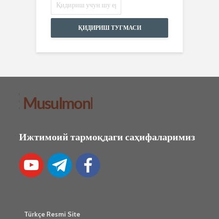
ҚИДИРИШ ТУГМАСИ
Ижтимоий тармоқдаги саҳифаларимиз
Türkçe Resmi Site