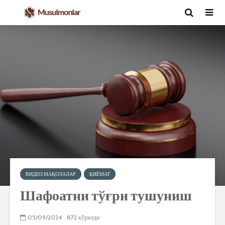
ВИДЕО МАҚОЛАЛАР
ҚИЁМАТ
Шафоатни тўғри тушуниш
05/09/2024
872 кўрилди