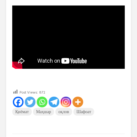
Post Views:
872
Қиёмат
Маҳшар
оқлов
Шафоат