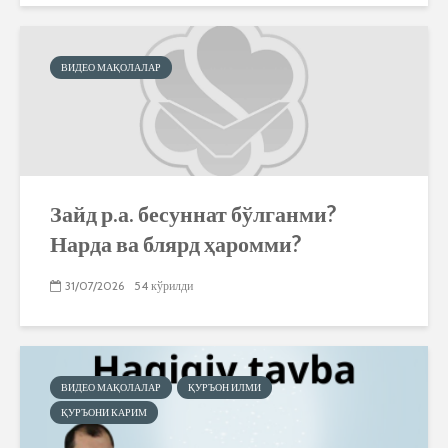
ВИДЕО МАҚОЛАЛАР
Зайд р.а. бесуннат бўлганми?
Нарда ва блярд ҳаромми?
31/07/2026
54 кўрилди
ВИДЕО МАҚОЛАЛАР
ҚУРЪОН ИЛМИ
ҚУРЪОНИ КАРИМ