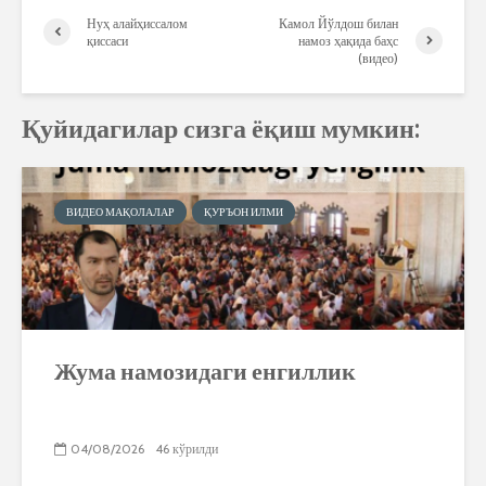
Нуҳ алайҳиссалом
Камол Йўлдош билан
қиссаси
намоз ҳақида баҳс
(видео)
Қуйидагилар сизга ёқиш мумкин:
ВИДЕО МАҚОЛАЛАР
ҚУРЪОН ИЛМИ
Жума намозидаги енгиллик
04/08/2026
46 кўрилди