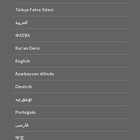
Türkçe Fetva Sitesi
العربية
ФАТВА
Kur’an Dersi
English
Azərbaycan dilində
Deutsch
ئۇيغۇرچە
Português
فارسی
中文