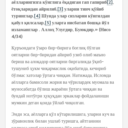
аёлларингизга кўнглига ёқадиган гап гапириб
[2]
,
ётоқларидан айрилиб,
[3]
уларни тинч қўйиб
туринглар.
[4]
Шунда улар сизларни кўнгилдан
қабул қилсалар,
[5]
уларга нисбатан бошқа йўл
изламанглар . Аллоҳ Улуғдир, Буюкдир.» (Нисо
4/34)
Қуръондаги ўзаро бир-бирига боғлиқ бўлган
оятларни бир-биридан айириб узиб олиб маъно
бериш ва алоқадор оятларни биргаликда ўқиб-
тушуниб ҳукм чиқармаслик оқибатида, кечириб
бўлмас хатолар ўртага чиққан. Натижада, Исломда
аёлларга бамисоли жория ва чўрилардек муомала ва
муносабатда бўлиш жараёни ўртага чиққан ва
бундай нотўғри ҳуқуқдан эркаклар фойдаланиши
мумкин деган қоида ўйлаб чиқилган.
Энди эса, аёлларга қўл кўтарилишига, уларни куч ва
зўравонлик билан ушлаб туришга, айтганини
қилмаса уриб қилдиришга йўл очиб берилишига