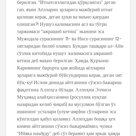
берилган. “Итоатсизлигидан қўрқсангиз” деган
гап, яъни Аёлларни эрларига мажбурий итоат
қилиши керак, деган ҳукм ва маъно қаердан
олишган?! Нушуз калимасини асл ва тўғри
таржимаси “ажрашиб кетиш” эканини эса
Мужодала сурасининг 11- ва Нисо сурасининг 12-
оятларидан билиб оламиз. Бундан ташқари ал-Айн
сўзлик китобида нушуз калимасига ажрашиб
кетиш деб маъно берилган. Ҳамда, Қуръони
Каримнинг бирорта ҳам жойида аёлларни
эрларига мажбурий бўйсундириш керак, деган оят
йўқ-ку! Ислом динида айтганини сўзсиз бажариш
фақатгина Аллоҳга бўлади. Аллоҳни Элчиси
Муҳамад алайҳиссаомни (росуллик нуқтаи
назаридан келиб чиқиб) ва мусулмон бўлган ўз
ишининг усталари (улум-амр)ни сўлзарини эса
кўнгилдан қабул қиламиз. Аллоҳдан бошқа ҳеч
кимни айтганини сўзсиз бажармаймиз, чунки
“Ийяка наъбуду” деб сўз берамиз ҳам эркак ҳамда