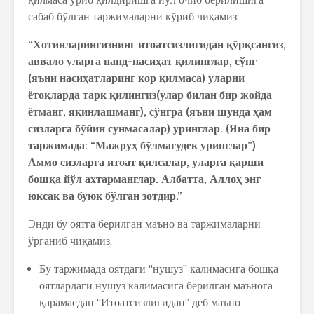
сабаб бўлган таржималарни кўриб чиқамиз:
“Хотинларингизнинг итоатсизлигидан қўрқсангиз,
аввало уларга панд-насиҳат қилинглар, сўнг
(яъни насиҳатларинг кор қилмаса) уларни
ётоқларда тарк қилингиз(улар билан бир жойда
ётманг, яқинлашманг), сўнгра (яъни шунда ҳам
сизларга бўйин сунмасалар) уринглар. (Яна бир
таржимада: “Мажруҳ бўлмагудек уринглар”)
Аммо сизларга итоат қилсалар, уларга қарши
бошқа йўл ахтарманглар. Албатта, Аллоҳ энг
юксак ва буюк бўлган зотдир.”
Энди бу оятга берилган маъно ва таржималарни
ўрганиб чиқамиз.
Бу таржимада оятдаги “нушуз” калимасига бошқа
оятлардаги нушуз калимасига берилган маънога
қарамасдан “Итоатсизлигидан” деб маъно