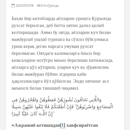
22/07/2018
4804 кўрилди
Баъзи бир китобларда аёлларни уришга Қуръонда
рухсат берилган, деб битта оятни далил қилиб
келтиришади. Аммо бу оятда, аёлларни куч билан
мажбурлаб ушлаб туришга ва сўзсиз бўйсунмаса
уриш керак деган нарсага умуман рухсат
берилмаган. Оятдаги калималарга баъси бир
кимсаларни нотўғри маъно берилиши натижасида,
аёлларга қўл кўтариш, уларни куч ва зўравонлик
билан мажбуран бўйин эгдириш каби
ҳақсизликларга йўл қўйилган. Энди оятнинг асл
маъноси билан танишиб чиқамиз.
وَاللَّاتِي تَخَافُونَ نُشُوزَهُنَّ فَعِظُوهُنَّ وَاهْجُرُوهُنَّ فِي
الْمَضَاجِعِ وَاضْرِبُوهُنَّ ۖ فَإِنْ أَطَعْنَكُمْ فَلَا تَبْغُوا عَلَيْهِنَّ سَبِيلًا
ۗإِنَّ اللَّـهَ كَانَ عَلِيًّا كَبِيرًا
«Ажрашиб кетишидан
[1]
хавфсираётган