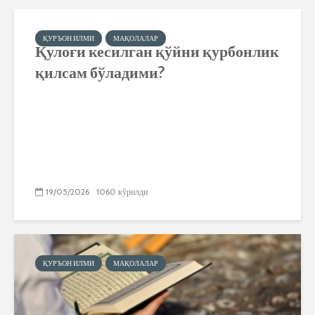
ҚУРЪОН ИЛМИ
МАҚОЛАЛАР
Қулоғи кесилган қўйни қурбонлик
қилсам бўладими?
19/05/2026
1060 кўрилди
ҚУРЪОН ИЛМИ
МАҚОЛАЛАР