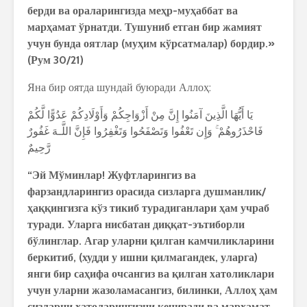
берди ва ораларингизда меҳр-муҳаббат ва
марҳамат ўрнатди. Тушуниб етган бир жамият
учун бунда оятлар (муҳим кўрсатмалар) бордир.»
(Рум 30/21)
Яна бир оятда шундай буюради Аллоҳ:
يَا أَيُّهَا الَّذِينَ آمَنُوا إِنَّ مِنْ أَزْوَاجِكُمْ وَأَوْلَادِكُمْ عَدُوًّا لَّكُمْ
فَاحْذَرُوهُمْ ۚ وَإِن تَعْفُوا وَتَصْفَحُوا وَتَغْفِرُوا فَإِنَّ اللَّـهَ غَفُورٌ
رَّحِيمٌ
“Эй Мўминлар! Жуфтларингиз ва
фарзандларингиз орасида сизларга душманлик/
ҳаққингизга кўз тикиб турадиганлари ҳам учраб
туради. Уларга нисбатан диққат-эътиборли
бўлинглар. Агар уларни қилган камчиликларини
беркитиб, (худди у ишни қилмагандек, уларга)
янги бир саҳифа очсангиз ва қилган хатоликлари
учун уларни жазоламасангиз, билинки, Аллоҳ ҳам
сизларни хатоларингизни кечиради ва марҳамат