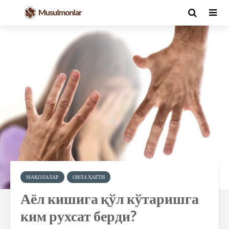
МАҚОЛАЛАР
ОИЛА ҲАЁТИ
Аёл кишига қўл кўтаришга
ким рухсат берди?