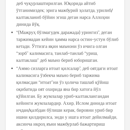
деб чуқурлаштирилган. Юқорида айтиб
ўтганимиздек; эрига мажбурий ҳолатда, урилиб/
калтакланиб бўйин эгиш деган нарса Аллоҳни
динида йўқ.
“(Мажруҳ бўлмагудек даражада) урингиз”, деган
таржимадан кейин ҳамма нарса остин-устун бўлиб
кетади. Ўттизга яқин маънони ўз ичига олган
“зорб” калимасига, танлаб-танлаб “уриш,
калтаклаш” деб маъно бериб юборишган.
“Аммо сизларга итоат қилсалар”, деб оятдаги итоат
калимасига ўзбекча маъно бериб таржима
қилмасдан “итоат”ни ўз ҳолича ташлаб қўйиш
оқибатида оят охирида яна бир хатога йўл
қўйилган. Бу жумлалар уриб-калтаклангандан
кейинги жумлалардир. Ахир, Ислом динида итоат
ичдан/қалбдан бўлиши керак, бировни уриб бир
ишни қилдирилса, энди у ишга итоат дейилмайди,
аксинча икроҳ яъни мажбурлаб бажартириш