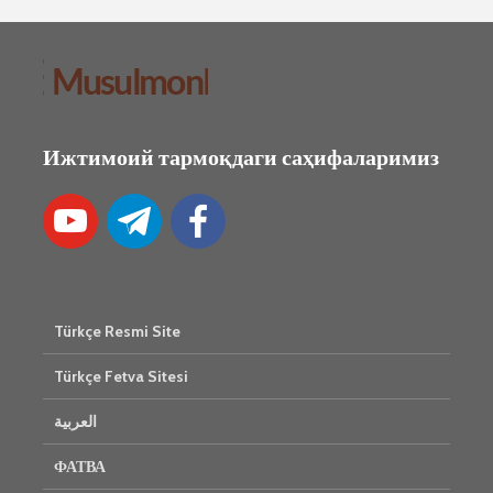
Ижтимоий тармоқдаги саҳифаларимиз
Türkçe Resmi Site
Türkçe Fetva Sitesi
العربية
ФАТВА