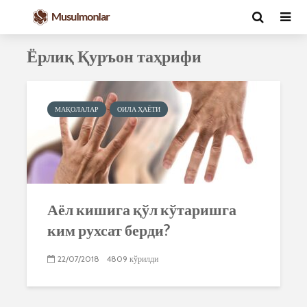
Ёрлиқ Қуръон таҳрифи
МАҚОЛАЛАР
ОИЛА ҲАЁТИ
Аёл кишига қўл кўтаришга
ким рухсат берди?
22/07/2018
4809 кўрилди