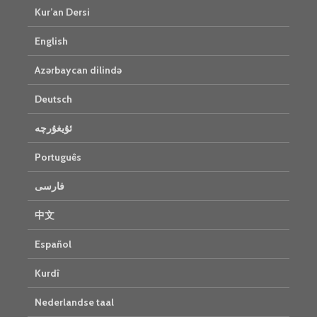
Kur’an Dersi
English
Azərbaycan dilində
Deutsch
ئۇيغۇرچە
Português
فارسی
中文
Español
Kurdî
Nederlandse taal