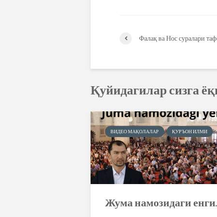
Фалақ ва Нос суралари та
Қуйидагилар сизга ё
ВИДЕО МАҚОЛАЛАР
ҚУРЪОН ИЛМИ
Жума намозидаги енг