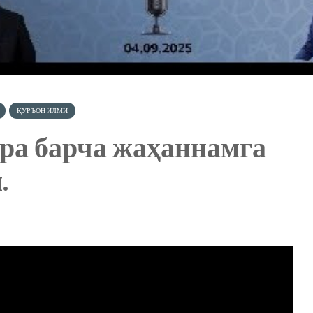
ҚУРЪОН ИЛМИ
ра барча жаҳаннамга
.