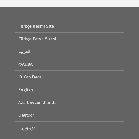
Türkçe Resmi Site
Türkçe Fetva Sitesi
العربية
ФАТВА
Kur’an Dersi
English
Azərbaycan dilində
Deutsch
ئۇيغۇرچە