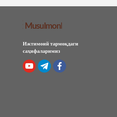
Ижтимоий тармоқдаги
саҳифаларимиз