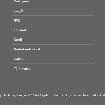
Português
فارسی
中文
Español
Kurdî
Nederlandse taal
Dansk
Türkmence
uqlar himoyalangan. © 2026 · Saytdan ma'lumot olinganda manba ko'rsatilishi tala