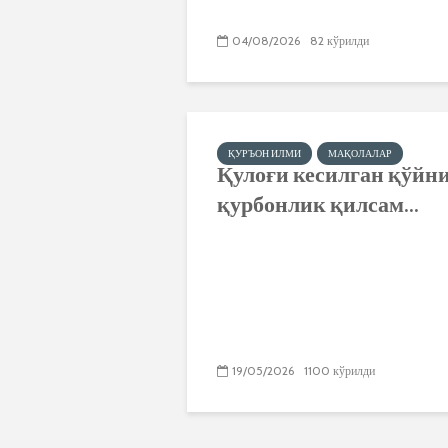
04/08/2026
82 кўрилди
ҚУРЪОН ИЛМИ
МАҚОЛАЛАР
Қулоғи кесилган қўйн
қурбонлик қилсам...
19/05/2026
1100 кўрилди