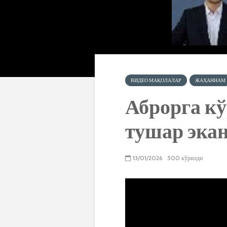
ВИДЕО МАҚОЛАЛАР
ЖАҲАННАМ
Аброрга кў
тушар экан
13/01/2026
500 кўрилди