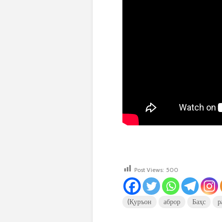
Post Views:
500
(Қуръон
аброр
Баҳс
р