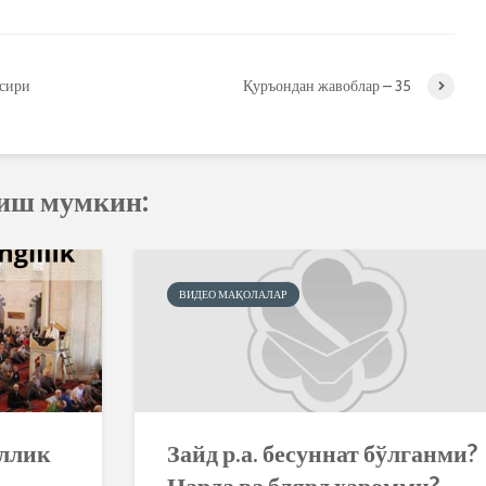
фсири
Қуръондан жавоблар – 35
қиш мумкин:
ВИДЕО МАҚОЛАЛАР
иллик
Зайд р.а. бесуннат бўлганми?
Нарда ва блярд ҳаромми?