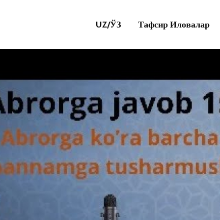
UZ/
ЎЗ
Тафсир Иловалар