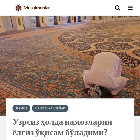
НАМОЗ
САВОЛ-ЖАВОБЛАР
Узрсиз ҳолда намозларни
ёлғиз ўқисам бўладими?