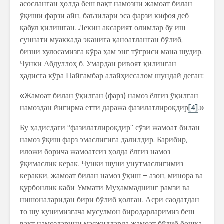
асосланган ҳолда беш вақт намозни жамоат билан
ўқиши фарзи айн, баъзилари эса фарзи кифоя деб
қабул қилишган. Лекин аксарият олимлар бу иш
суннати муаккада эканига қаноатланган бўлиб,
бизни хулосамизга кўра ҳам энг тўғриси мана шудир.
Чунки Абдуллоҳ б. Умардан ривоят қилинган
ҳадисга кўра Пайғамбар алайҳиссалом шундай деган:
«Жамоат билан ўқилган (фарз) намоз ёлғиз ўқилган
намоздан йигирма етти даража фазилатлироқдир
[4]
.»
Бу ҳадисдаги “фазилатлироқдир” сўзи жамоат билан
намоз ўқиш фарз эмаслигига далилдир. Барибир,
иложи борича жамоатсиз ҳолда ёлғиз намоз
ўқимаслик керак. Чунки шуни унутмаслигимиз
керакки, жамоат билан намоз ўқиш – азон, минора ва
қурбонлик каби Уммати Муҳаммаднинг рамзи ва
нишоналаридан бири бўлиб қолган. Асри саодатдан
то шу кунимизгача мусулмон биродарларимиз беш
вақт намозларини масжидларда жамоат бўлиб бошқа