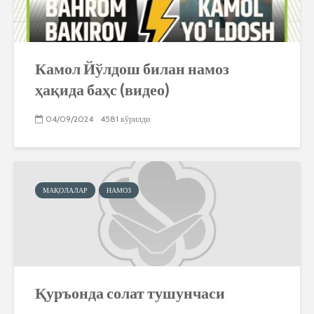
Камол Йўлдош билан намоз
ҳақида баҳс (видео)
04/09/2024
4581 кўрилди
МАҚОЛАЛАР
НАМОЗ
Қуръонда солат тушунчаси