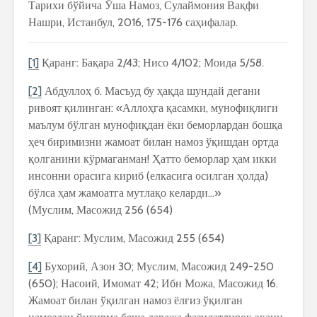
Тарихи бўйича Ўша Намоз, Сулаймония Вақфи
Нашри, Истанбул, 2016, 175-176 саҳифалар.
[1]
Қаранг: Бақара 2/43; Нисо 4/102; Моида 5/58.
[2]
Абдуллоҳ б. Масъуд бу ҳақда шундай дегани
ривоят қилинган: «Аллоҳга қасамки, мунофиқлиги
маълум бўлган мунофиқдан ёки беморлардан бошқа
ҳеч биримизни жамоат билан намоз ўқишдан ортда
қолганини кўрмаганман! Ҳатто беморлар ҳам икки
инсонни орасига кириб (елкасига осилган ҳолда)
бўлса ҳам жамоатга мутлақо келарди…»
(Муслим, Масожид 256 (654)
[3]
Қаранг: Муслим, Масожид 255 (654)
[4]
Бухорий, Азон 30; Муслим, Масожид 249-250
(650); Насоий, Имомат 42; Ибн Можа, Масожид 16.
Жамоат билан ўқилган намоз ёлғиз ўқилган