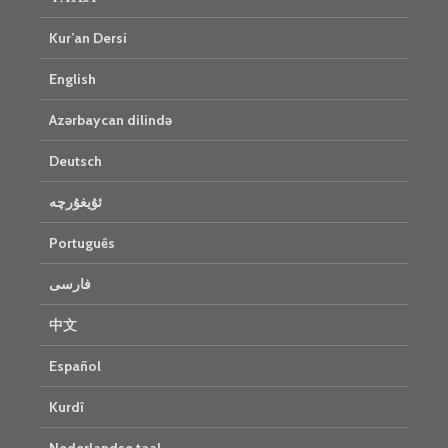
Kur’an Dersi
English
Azərbaycan dilində
Deutsch
ئۇيغۇرچە
Português
فارسی
中文
Español
Kurdî