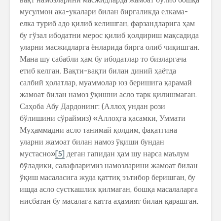
мусулмон ака-укалари билан биргаликда елкама-
елка туриб адо қилиб келишган, фарзандларига ҳам
бу гўзал ибодатни мерос қилиб қолдириш мақсадида
уларни масжидларга ёнларида бирга олиб чиқишган.
Мана шу сабабли ҳам бу ибодатлар то бизларгача
етиб келган. Вақти-вақти билан диний ҳаётда
салбий ҳолатлар, муаммолар юз беришига қарамай
жамоат билан намоз ўқишни асло тарк қилишмаган.
Саҳоба Абу Дардонинг: (Аллоҳ ундан рози
бўлишини сўраймиз) «Аллоҳга қасамки, Уммати
Муҳаммадни асло танимай қолдим, фақатгина
уларни жамоат билан намоз ўқиши бундан
мустасно»
[5]
деган гапидан ҳам шу нарса маълум
бўладики, салафларимиз намозларини жамоат билан
ўқиш масаласига жуда қаттиқ эътибор беришган, бу
ишда асло сусткашлик қилмаган, бошқа масалаларга
нисбатан бу масалага катта аҳамият билан қарашган.