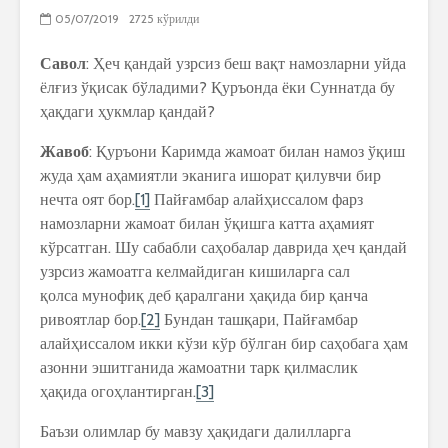
05/07/2019
2725 кўрилди
Савол
: Ҳеч қандай узрсиз беш вақт намозларни уйда
ёлғиз ўқисак бўладими? Қуръонда ёки Суннатда бу
ҳақдаги ҳукмлар қандай?
Жавоб
: Қуръони Каримда жамоат билан намоз ўқиш
жуда ҳам аҳамиятли эканига ишорат қилувчи бир
нечта оят бор.
[1]
Пайғамбар алайҳиссалом фарз
намозларни жамоат билан ўқишга катта аҳамият
кўрсатган. Шу сабабли саҳобалар даврида ҳеч қандай
узрсиз жамоатга келмайдиган кишиларга сал
қолса мунофиқ деб қаралгани ҳақида бир қанча
ривоятлар бор.
[2]
Бундан ташқари, Пайғамбар
алайҳиссалом икки кўзи кўр бўлган бир саҳобага ҳам
азонни эшитганида жамоатни тарк қилмаслик
ҳақида огоҳлантирган.
[3]
Баъзи олимлар бу мавзу ҳақидаги далилларга