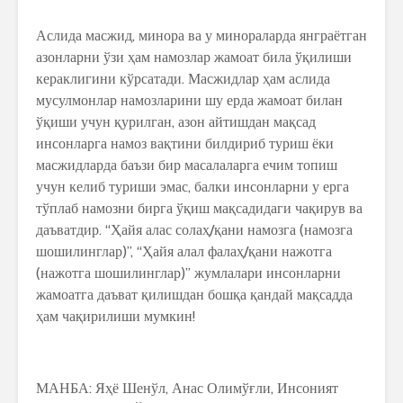
Аслида масжид, минора ва у минораларда янграётган
азонларни ўзи ҳам намозлар жамоат била ўқилиши
кераклигини кўрсатади. Масжидлар ҳам аслида
мусулмонлар намозларини шу ерда жамоат билан
ўқиши учун қурилган, азон айтишдан мақсад
инсонларга намоз вақтини билдириб туриш ёки
масжидларда баъзи бир масалаларга ечим топиш
учун келиб туриши эмас, балки инсонларни у ерга
тўплаб намозни бирга ўқиш мақсадидаги чақирув ва
даъватдир. “Ҳайя алас солаҳ/қани намозга (намозга
шошилинглар)”, “Ҳайя алал фалаҳ/қани нажотга
(нажотга шошилинглар)” жумлалари инсонларни
жамоатга даъват қилишдан бошқа қандай мақсадда
ҳам чақирилиши мумкин!
МАНБА: Яҳё Шенўл, Анас Олимўғли, Инсоният