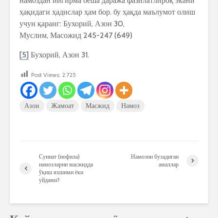
намоздан йигирма беша даража фазилатлироқ экани
ҳақидаги ҳадислар ҳам бор. бу ҳақда маълумот олиш
учун қаранг: Бухорий, Азон 30,
Муслим, Масожид 245-247 (649)
[5]
Бухорий, Азон 31.
Post Views:
2 725
Азон
Жамоат
Масжид
Намоз
Суннат (нофила)
Намозни бузадиган
намозларни масжидда
амаллар
ўқиш яхшими ёки
уйдами?