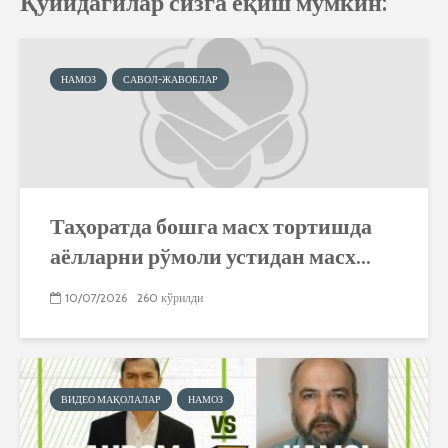
Қуйидагилар сизга ёқиш мумкин:
НАМОЗ
САВОЛ-ЖАВОБЛАР
Таҳоратда бошга масх тортишда
аёлларни рўмоли устидан масх...
10/07/2026
260 кўрилди
ВИДЕО МАҚОЛАЛАР
НАМОЗ