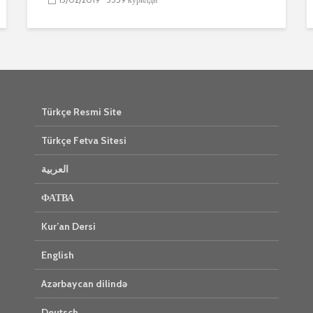
Türkçe Resmi Site
Türkçe Fetva Sitesi
العربية
ФАТВА
Kur’an Dersi
English
Azərbaycan dilində
Deutsch