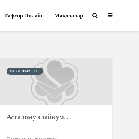
Тафсир Онлайн
Мақолалар
САВОЛ-ЖАВОБЛАР
Ассалому алайкум. . .
03/02/2019
3874 кўрилди