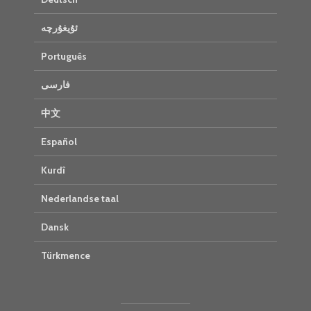
ئۇيغۇرچە
Português
فارسی
中文
Español
Kurdî
Nederlandse taal
Dansk
Türkmence