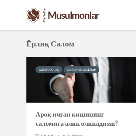
Ёрлиқ Салом
ОДОБ-АХЛОҚ
САВОЛ-ЖАВОБЛАР
Ароқ ичган кишининг
саломига алик олинадими?
22/01/2020
2636 кўрилди