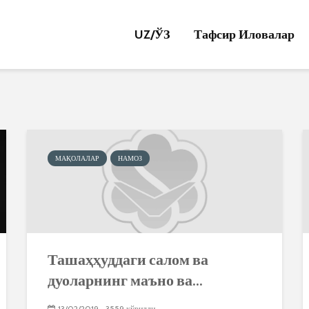
UZ/
ЎЗ
Тафсир Иловалар
МАҚОЛАЛАР
НАМОЗ
Ташаҳҳуддаги салом ва
дуоларнинг маъно ва...
13/02/2019
3559 кўрилди