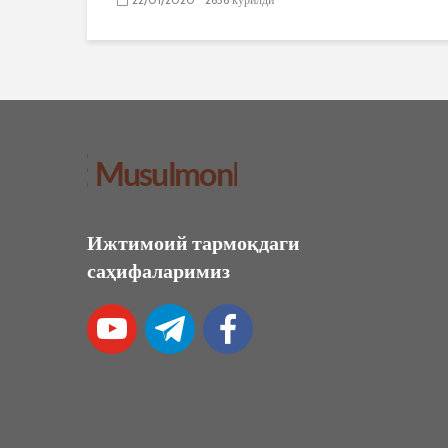
Ижтимоий тармоқдаги
саҳифаларимиз