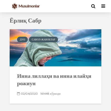
Ёрлиқ Сабр
ДУО
САВОЛ-ЖАВОБЛАР
Инна лиллаҳи ва инна илайҳи
рожиун
02/04/2020
161448 кўрилди