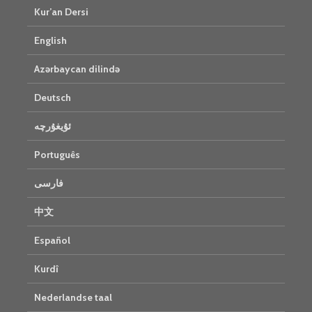
Kur’an Dersi
English
Azərbaycan dilində
Deutsch
ئۇيغۇرچە
Português
فارسی
中文
Español
Kurdî
Nederlandse taal