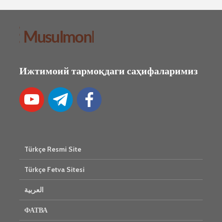
Ижтимоий тармоқдаги саҳифаларимиз
Türkçe Resmi Site
Türkçe Fetva Sitesi
العربية
ФАТВА