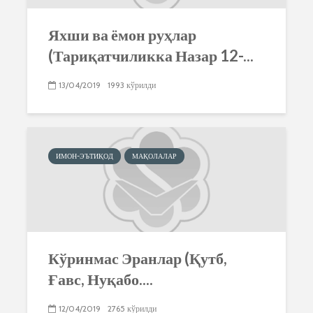
Яхши ва ёмон руҳлар
(Тариқатчиликка Назар 12-...
13/04/2019
1993 кўрилди
ИМОН-ЭЪТИҚОД
МАҚОЛАЛАР
Кўринмас Эранлар (Қутб,
Ғавс, Нуқабо....
12/04/2019
2765 кўрилди