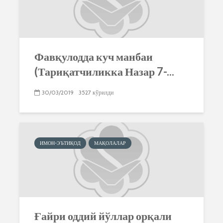
Фавқулодда куч манбаи
(Тариқатчиликка Назар 7-...
30/03/2019
3527 кўрилди
ИМОН-ЭЪТИҚОД
МАҚОЛАЛАР
Ғайри оддий йўллар орқали