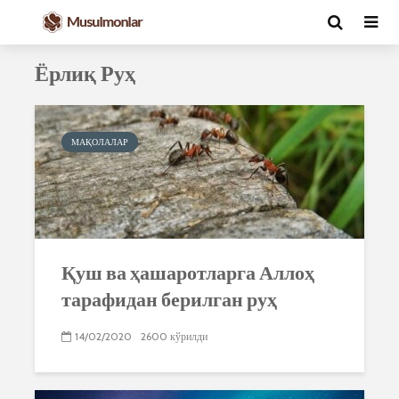
Ёрлиқ Руҳ
МАҚОЛАЛАР
Қуш ва ҳашаротларга Аллоҳ
тарафидан берилган руҳ
14/02/2020
2600 кўрилди