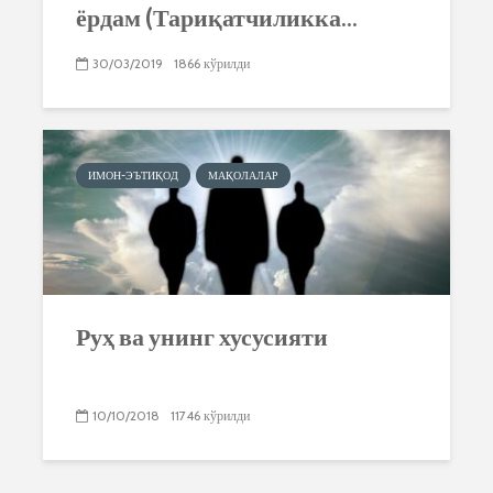
ёрдам (Тариқатчиликка...
30/03/2019
1866 кўрилди
ИМОН-ЭЪТИҚОД
МАҚОЛАЛАР
Руҳ ва унинг хусусияти
10/10/2018
11746 кўрилди