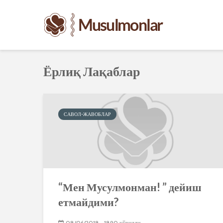
Ёрлиқ Лақаблар
САВОЛ-ЖАВОБЛАР
“Мен Мусулмонман! ” дейиш
етмайдими?
08/06/2018
1890 кўрилди