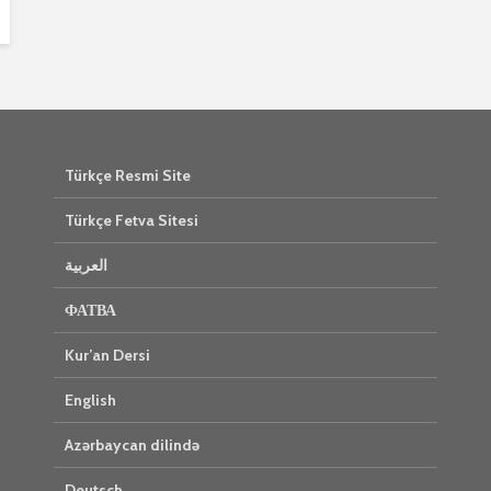
Türkçe Resmi Site
Türkçe Fetva Sitesi
العربية
ФАТВА
Kur’an Dersi
English
Azərbaycan dilində
Deutsch