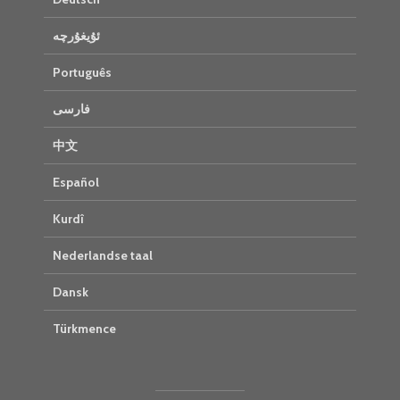
ئۇيغۇرچە
Português
فارسی
中文
Español
Kurdî
Nederlandse taal
Dansk
Türkmence