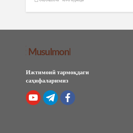
Ижтимоий тармоқдаги
саҳифаларимиз