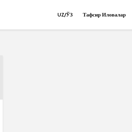
UZ/
ЎЗ
Тафсир Иловалар