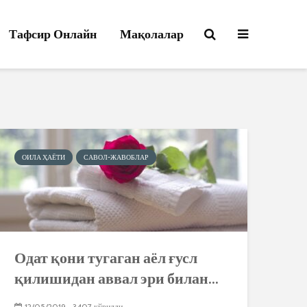
Тафсир Онлайн
Мақолалар
ОИЛА ҲАЁТИ
САВОЛ-ЖАВОБЛАР
Одат қони тугаган аёл ғусл
қилишидан аввал эри билан...
12/05/2019
3407 кўрилди