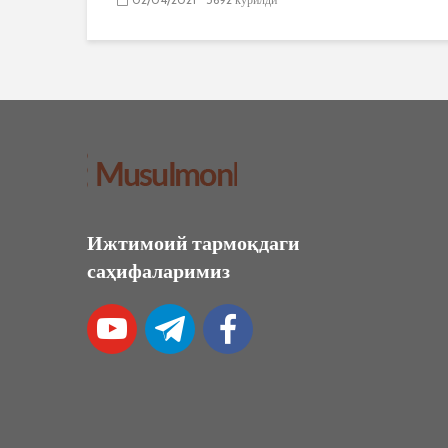
Ижтимоий тармоқдаги
саҳифаларимиз