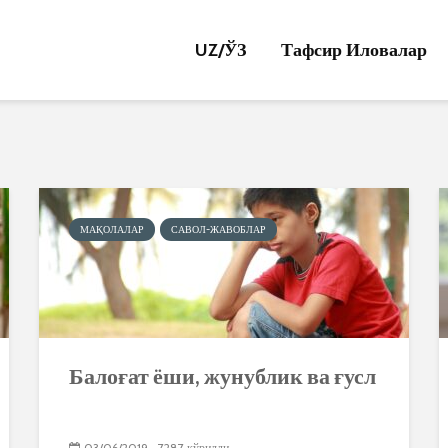
UZ/
ЎЗ
Тафсир Иловалар
МАҚОЛАЛАР
САВОЛ-ЖАВОБЛАР
Балоғат ёши, жунублик ва ғусл
03/06/2019
7287 кўрилди