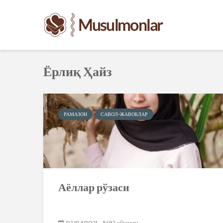
Ёрлиқ Ҳайз
РАМАЗОН
САВОЛ-ЖАВОБЛАР
Аёллар рўзаси
02/04/2021
5692 кўрилди