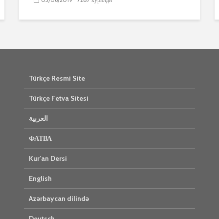
Türkçe Resmi Site
Türkçe Fetva Sitesi
العربية
ФАТВА
Kur’an Dersi
English
Azərbaycan dilində
Deutsch