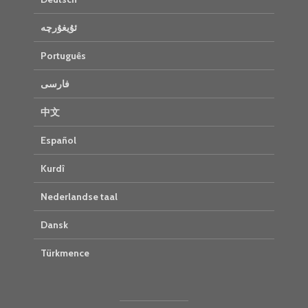
ئۇيغۇرچە
Português
فارسی
中文
Español
Kurdî
Nederlandse taal
Dansk
Türkmence