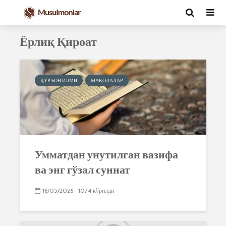
Ёрлиқ Қироат
ҚУРЪОН ИЛМИ
МАҚОЛАЛАР
Умматдан унутилган вазифа
ва энг гўзал суннат
16/05/2026
1074 кўрилди