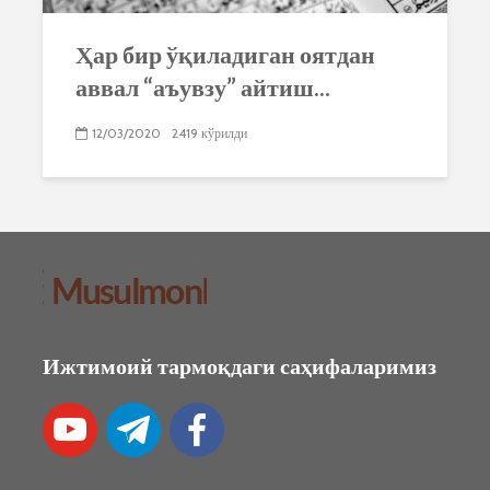
Ҳар бир ўқиладиган оятдан
аввал “аъувзу” айтиш...
12/03/2020
2419 кўрилди
Ижтимоий тармоқдаги саҳифаларимиз