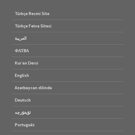
Türkçe Resmi Site
Türkçe Fetva Sitesi
العربية
ФАТВА
Kur’an Dersi
English
Azərbaycan dilində
Deutsch
ئۇيغۇرچە
Português