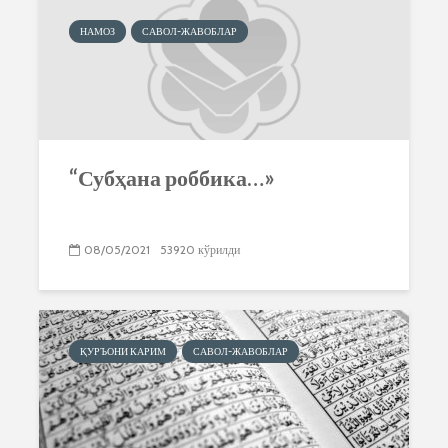
НАМОЗ
САВОЛ-ЖАВОБЛАР
“Субҳана роббика…»
08/05/2021
53920 кўрилди
ҚУРЪОНИ КАРИМ
САВОЛ-ЖАВОБЛАР