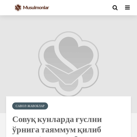
САВОЛ-ЖАВОБЛАР
Совуқ кунларда ғуслни
ўрнига таяммум қилиб