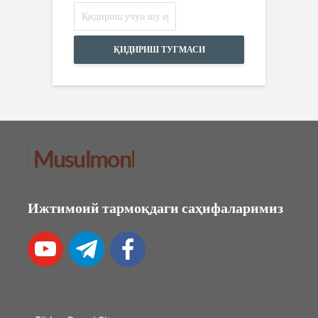
ҚИДИРИШ ТУГМАСИ
Ижтимоий тармоқдаги саҳифаларимиз