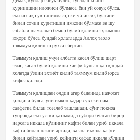
Демак, кунлар совуқ бўлиб, ғуслдан кейин
қуринишни иложиси бўлмаса, ёки уй совуқ бўлса,
ёки иссиқ сув топилмаса, ёки уй иссиқ бўлгани
билан сочни қуритишни имкони бўлмаса ва шу
сабабли шамоллаб бемор бўлиб қолиши эҳтимоли
юқори бўлса, бундай ҳолатларда Аллоҳ таоло
таяммум қилишга рухсат берган.
Таяммум қилиш учун албатта касал бўлиш шарт
эмас, касал бўлиб қолиши хавфи бўлган ҳар қандай
ҳолатда ўзини эҳтиёт қилиб таяммум қилиб юрса
кифоя қилади.
Таяммум қилишдан олдин агар баданида нажосат
қолдиғи бўлса, уни имкон қадар сув ёки нам
салфетка билан тозалаб ташланади, сўнг покиза
тупроққа ёки устки қатламида ғубори бўлган бирор
нарсага иккала қўлининг кафти билан уриб, иккала
кафти билан юзини артади, ва яна иккала кафти
билан қайтадан уриб, кейинги сафар иккала қўлини