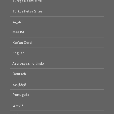
Türkçe Resmi Site
Türkçe Fetva Sitesi
العربية
ФАТВА
Kur’an Dersi
English
Azərbaycan dilində
Deutsch
ئۇيغۇرچە
Português
فارسی