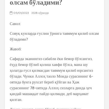
олсам бўладими?
05/01/2023
3328 кўрилди
Савол:
Совуқ кунларда ғуслни ўрнига таяммум қилиб олсам
бўладими?
Жавоб:
Сафарда эканингиз сабабли ёки бемор бўлсангиз,
ёҳуд бемор бўлиб қолиш хавфи бўлса, мана шу
ҳолатда ғусл қилмасдан таяммум қилиб юрсангиз
бўлади. Чунки Аллоҳ таоло Моида сурасининг 6-
оятида бунга рухсат бериб қўйган ва Ҳаж
сурасининг 78-оятида Аллоҳ сизларга динда ҳеч
қандай машаққат пайдо қилмади, деб марҳамат
қилган.