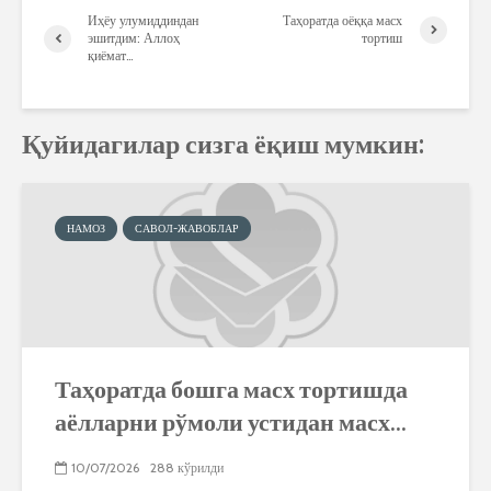
Иҳёу улумиддиндан
Таҳоратда оёққа масх
эшитдим: Аллоҳ
тортиш
қиёмат…
Қуйидагилар сизга ёқиш мумкин:
НАМОЗ
САВОЛ-ЖАВОБЛАР
Таҳоратда бошга масх тортишда
аёлларни рўмоли устидан масх...
10/07/2026
288 кўрилди