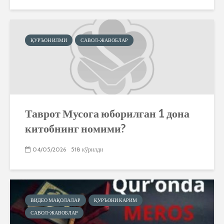
ҚУРЪОН ИЛМИ
САВОЛ-ЖАВОБЛАР
Таврот Мусога юборилган 1 дона
китобнинг номими?
04/05/2026
518 кўрилди
ВИДЕО МАҚОЛАЛАР
ҚУРЪОНИ КАРИМ
САВОЛ-ЖАВОБЛАР