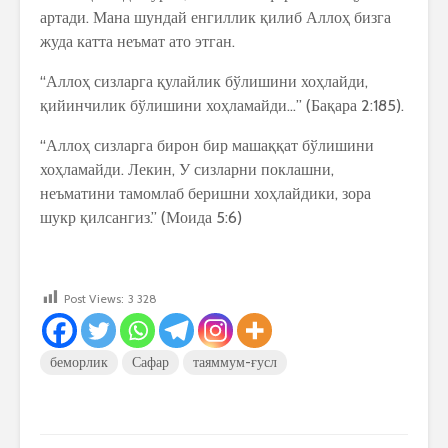
артади. Мана шундай енгиллик қилиб Аллоҳ бизга
жуда катта неъмат ато этган.
“Аллоҳ сизларга қулайлик бўлишини хоҳлайди,
қийинчилик бўлишини хоҳламайди…” (Бақара 2:185).
“Аллоҳ сизларга бирон бир машаққат бўлишини
хоҳламайди. Лекин, У сизларни поклашни,
неъматини тамомлаб беришни хоҳлайдики, зора
шукр қилсангиз.” (Моида 5:6)
Post Views:
3 328
беморлик
Сафар
таяммум-ғусл