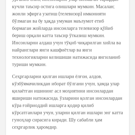
кучли таъсир остига олишлари мумкин. Масалан;
жонли эфирга узатиш (телевизор) имконияти
бўлмаган ва бу ҳақда умуман маълумот етиб
бормаган жойларда инсонларга телевизор қўйиб
бериш орқали катта таъсир ўтказиш мумкин.
Инсонларни алдаш учун тўқиб чиқарилган хийла ва
найранглари янги кашфиётлар ва янги
технологияларни келишиши натижасида янгиланиб
туриши мумкин.
Сеҳргарларни қилган ишлари ёлғон, алдов,
кўзбўямачиликдан иборат бўлгани учун, ҳамда улар
қилаётган ишининг асл моҳиятини инсонлардан
яшириши натижасида, ўзларини қолган инсонлардан
кўра ғойриоддий ишларга қодир қилиб
кўрсатганлари учун, уларни қилган ишлари энг катта
гуноҳлар сирасига киради. Шу сабабли ҳам
сеҳргарлик ҳаромдир.