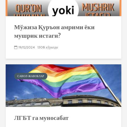
Мўжиза Қуръон амрими ёки
мушрик истаги?
19/12/2024
1308 кўрилди
САВОЛ-ЖАВОБЛАР
ЛГБТ га муносабат