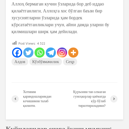
Аллоҳ бермаган кучни ўзларида бор деб иддао
қилаётганлиги, Аллоҳга хос бўлган баъзи бир
хусусиятларни ўзларида ҳам бордек
кўрсатаётганликлари учун, айни дамда уларни бу
қилмишлари ширк ҳам дейилади.
Post Views:
4 522
Алдов
Кўзбўямачилик
Сеҳр
Хотиним
Қуръонни тан олмаган
қариндошларимдан
гуноҳкорлар қиёматда
кечишимни талаб
кўр бўлиб
қиляпти.
тирилтириладими?
Қуйидагилар сизга ёқиш мумкин: