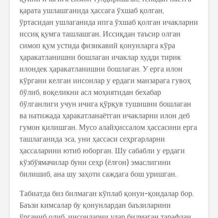
қарата ушлашганида ҳассага ўхшаб қолган,
ўртасидан ушлаганида ипга ўхшаб қолган ичакларни
иссиқ қумга ташлашган. Иссиқдан таъсир олган
симоп қум устида физикавий қонунларга кўра
ҳаракатланишни бошлаган ичаклар худди тирик
илондек ҳаракатланишни бошлаган. У ерга илон
кўргани келган инсонлар у ердаги манзарага гувоҳ
бўлиб, воқеликни асл моҳиятидан бехабар
бўлганлиги учун ичига қўрқув тушишни бошлаган
ва натижада ҳаракатланаётган ичакларни илон деб
гумон қилишган. Мусо алайҳиссалом ҳассасини ерга
ташлаганида эса, уни ҳассаси сеҳргарларни
ҳассаларини ютиб юборган. Шу сабабли у ердаги
кўзбўямачилар буни сеҳр (ёлғон) эмаслигини
билишиб, ана шу заҳоти саждага бош уришган.
Табиатда биз билмаган кўплаб қонун-қоидалар бор.
Баъзи кимсалар бу қонунлардан баъзиларини
ўрганиб олиб, инсонларни улар билмаган тарафдан