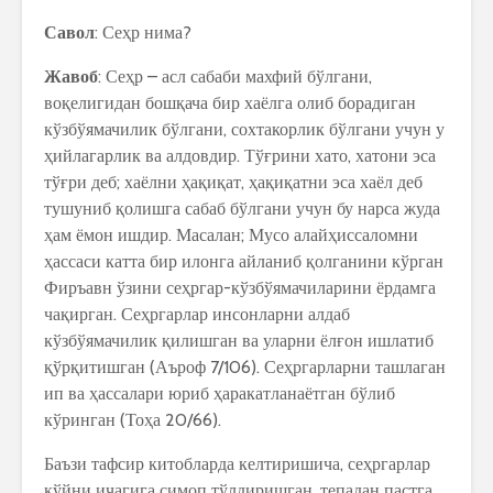
Савол
: Сеҳр нима?
Жавоб
: Сеҳр – асл сабаби махфий бўлгани,
воқелигидан бошқача бир хаёлга олиб борадиган
кўзбўямачилик бўлгани, сохтакорлик бўлгани учун у
ҳийлагарлик ва алдовдир. Тўғрини хато, хатони эса
тўғри деб; хаёлни ҳақиқат, ҳақиқатни эса хаёл деб
тушуниб қолишга сабаб бўлгани учун бу нарса жуда
ҳам ёмон ишдир. Масалан; Мусо алайҳиссаломни
ҳассаси катта бир илонга айланиб қолганини кўрган
Фиръавн ўзини сеҳргар-кўзбўямачиларини ёрдамга
чақирган. Сеҳргарлар инсонларни алдаб
кўзбўямачилик қилишган ва уларни ёлғон ишлатиб
қўрқитишган (Аъроф 7/106). Сеҳргарларни ташлаган
ип ва ҳассалари юриб ҳаракатланаётган бўлиб
кўринган (Тоҳа 20/66).
Баъзи тафсир китобларда келтиришича, сеҳргарлар
қўйни ичагига симоп тўлдиришган, тепадан пастга