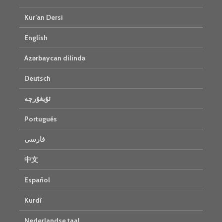
Kur’an Dersi
English
Azərbaycan dilində
Deutsch
ئۇيغۇرچە
Português
فارسی
中文
Español
Kurdî
Nederlandse taal