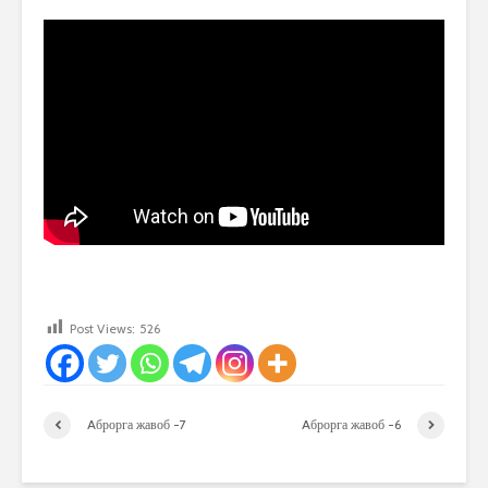
Post Views:
526
Aброрга жавоб -7
Aброрга жавоб -6