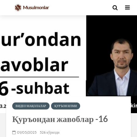
ВИДЕО МАҚОЛАЛАР
ҚУРЪОН ИЛМИ
Қуръондан жавоблар -16
01/05/2025
526 кўрилди