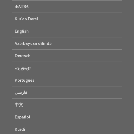
ФАТВА
Kur’an Dersi
English
Azərbaycan dilində
Deutsch
ئۇيغۇرچە
Português
فارسی
中文
Español
Kurdî