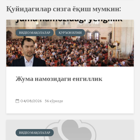
Қуйидагилар сизга ёқиш мумкин:
ВИДЕО МАҚОЛАЛАР
ҚУРЪОН ИЛМИ
Жума намозидаги енгиллик
04/08/2026
56 кўрилди
ВИДЕО МАҚОЛАЛАР