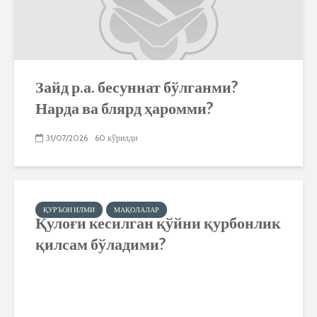
Зайд р.а. бесуннат бўлганми?
Нарда ва блярд ҳаромми?
31/07/2026
60 кўрилди
ҚУРЪОН ИЛМИ
МАҚОЛАЛАР
Қулоғи кесилган қўйни қурбонлик
қилсам бўладими?