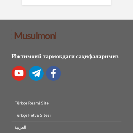
Ижтимоий тармоқдаги саҳифаларимиз
Türkçe Resmi Site
Türkçe Fetva Sitesi
العربية