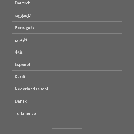
Deutsch
ئۇيغۇرچە
Português
فارسی
中文
Español
Kurdî
Nederlandse taal
Dansk
Türkmence