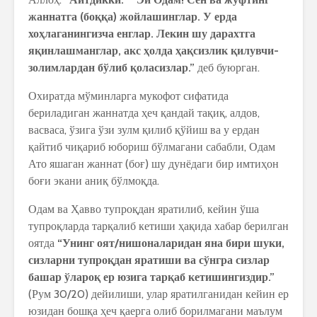
жаннатга (боққа) жойлашинглар. У ерда
хоҳлаганингизча енглар. Лекин шу дарахтга
яқинлашманглар, акс ҳолда ҳақсизлик қилувчи-
золимлардан бўлиб қоласизлар.”
деб буюрган.
Охиратда мўминларга мукофот сифатида
бериладиган жаннатда ҳеч қандай тақиқ, алдов,
васваса, ўзига ўзи зулм қилиб қўйиш ва у ердан
қайтиб чиқариб юбориш бўлмагани сабабли, Одам
Ато яшаган жаннат (боғ) шу дунёдаги бир имтиҳон
боғи экани аниқ бўлмоқда.
Одам ва Ҳавво тупроқдан яратилиб, кейин ўша
тупроқларда тарқалиб кетиши ҳақида хабар берилган
оятда
“Унинг оят/нишоналаридан яна бири шуки,
сизларни тупроқдан яратиши ва сўнгра сизлар
башар ўлароқ ер юзига тарқаб кетишингиздир.”
(Рум 30/20) дейилиши, улар яратилганидан кейин ер
юзидан бошқа ҳеч қаерга олиб борилмагани маълум