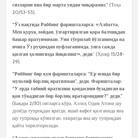
сизларни яна бир марта ундан чиқарамиз.”
(Тоҳа
20/53-55),
“Ўз вақтида Раббинг фаришталарга: «Албатта,
Мен қуруқ лойдан, ўзгартирилган қора балчиқдан
башар яратувчиман. Уни тўғрилаб бўлганимда ва
ичига Ўз руҳимдан пуфлаганимда, унга сажда
қилган ҳолингизда йиқилинг», деди
.” (Ҳижр 15/28-
29),
“Роббинг бир кун фаришталарга: “Ер юзида бир
мухолиф борлиқ яратяпман”, деди. Фаришталар:
“У ерда табиий яратилиш қоидасини бузадиган ва
қон тўкадиган бир борлиқ яратармидинг?” деди.”
(Бақара 2/30) оятларга кўра, Аллоҳ Одам Атони шу
дунёда тупроқдан яратди, яшаб вафот қилганида яна
шу тупроққа кўмилган, охиратда яна шу тупроқдан
қайта тирилтирилади.
“Аллоҳ сизларни ердан ўсимлик ўстиргандек