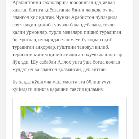
Арабистонни саҳроларига юборилганида, аввал
яшаган боғига қиёслаганда ўзини чанқоқ, оч ва
яланғоч ҳис қилган. Чунки Арабистон чўлларида
соя-салқин қилиб турувчи баланд-баланд сояли
қалин ўрмонлар, турли мевалари пишиб турадиган
боғ-роғлар, ичларидан чашма-и булоқлар оқиб
турадиган анҳорлар, гўштини тановул қилиб,
терисини кийим қилиб киядиган оҳу-ю жайлонлар
йўқ эди. Шу сабабли Аллоҳ унга ўша боғда қолган
муддат оч ва яланғоч қолмайсан, деб айтган.
Бу ҳақда қўшимча маълумотга эга бўлиш учун
қуйидаги линкга қарашни тавсия қиламиз: