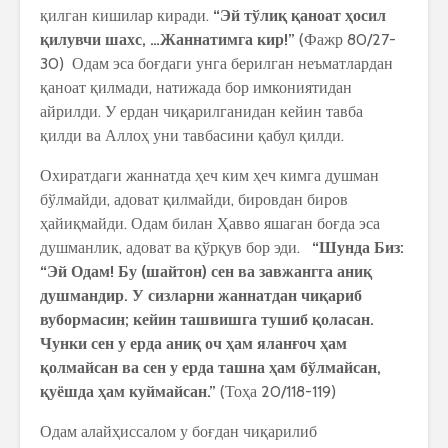
қилган кишилар киради.
“Эй тўлиқ қаноат ҳосил
қилувчи шахс, …Жаннатимга кир!”
(Фажр 80/27-
30) Одам эса боғдаги унга берилган неъматлардан
қаноат қилмади, натижада бор имкониятидан
айрилди. У ердан чиқарилганидан кейин тавба
қилди ва Аллоҳ уни тавбасини қабул қилди.
Охиратдаги жаннатда ҳеч ким ҳеч кимга душман
бўлмайди, адоват қилмайди, бировдан биров
ҳайиқмайди. Одам билан Ҳавво яшаган боғда эса
душманлик, адоват ва қўрқув бор эди.
“Шунда Биз:
“Эй Одам! Бу (шайтон) сен ва завжангга аниқ
душмандир. У сизларни жаннатдан чиқариб
вубормасин; кейин ташвишга тушиб қоласан.
Чунки сен у ерда аниқ оч ҳам яланғоч ҳам
қолмайсан ва сен у ерда ташна ҳам бўлмайсан,
қуёшда ҳам куймайсан.”
(Тоҳа 20/118-119)
Одам алайҳиссалом у боғдан чиқарилиб