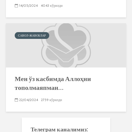
14/05/2024
4043 кўрилди
САВОЛ-ЖАВОБЛАР
Мен ўз касбимда Аллоҳни
тополмаяпман…
22/04/2024
2759 кўрилди
Телеграм каналимиз: