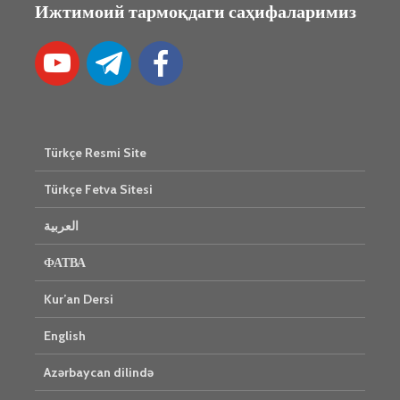
Ижтимоий тармоқдаги саҳифаларимиз
Türkçe Resmi Site
Türkçe Fetva Sitesi
العربية
ФАТВА
Kur’an Dersi
English
Azərbaycan dilində