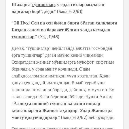
Шаҳарга
тушинглар
, у ерда сизлар хоҳлаган
нарсалар бор!”, деди.”
(Бақара 2/61)
“Эй Нуҳ! Сен ва сен билан бирга бўлган халқларга
Биздан салом ва баракат бўлган ҳолда кемадан
тушинглар
.”
(Ҳуд 11/48)
Демак, “тушинглар” дейилганда албатта “осмондан
ерга тушинглар” деган маъно келиб чиқмайди.
Охиратдаги жаннат мўминларга мукофот сифатида
берилади, у ерда мангу қолинади. Одам
алайҳиссалом ҳам имтиҳон учун яратилган. Ҳали
ҳануз ҳеч қандай имтиҳондан ўтмай туриб уни
жаннатда нима иши бор эди, дейиш ҳам мумкин. Бу
савол аслида тўғри берилган бўлади. Чунки Аллоҳ:
“Аллоҳга ишониб суянган ва яхши ишлар
қилганлар эса Жаннат аҳлидир. Улар Жаннатда
мангу қолувчидирлар.”
(Бақара 2/82) деб буюради.
Охиратдаги жаннатда ҳеч қандай қўрқув ҳам алдов