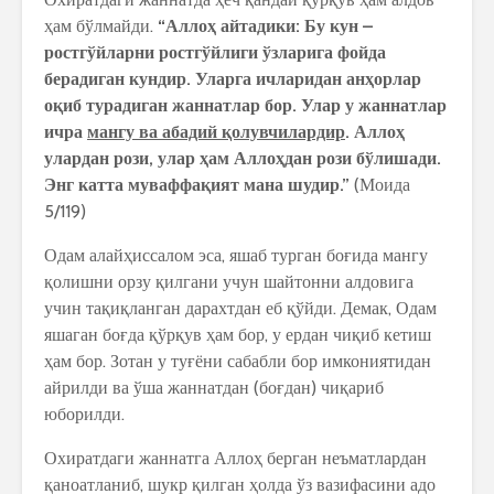
ҳам бўлмайди.
“Аллоҳ айтадики: Бу кун –
ростгўйларни ростгўйлиги ўзларига фойда
берадиган кундир. Уларга ичларидан анҳорлар
оқиб турадиган жаннатлар бор. Улар у жаннатлар
ичра
мангу ва абадий қолувчилардир
. Аллоҳ
улардан рози, улар ҳам Аллоҳдан рози бўлишади.
Энг катта муваффақият мана шудир.”
(Моида
5/119)
Одам алайҳиссалом эса, яшаб турган боғида мангу
қолишни орзу қилгани учун шайтонни алдовига
учин тақиқланган дарахтдан еб қўйди. Демак, Одам
яшаган боғда қўрқув ҳам бор, у ердан чиқиб кетиш
ҳам бор. Зотан у туғёни сабабли бор имкониятидан
айрилди ва ўша жаннатдан (боғдан) чиқариб
юборилди.
Охиратдаги жаннатга Аллоҳ берган неъматлардан
қаноатланиб, шукр қилган ҳолда ўз вазифасини адо