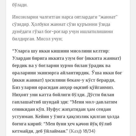
бўлади.
Инсонларни чалғитган нарса оятлардаги “жаннат”
сўзидир. Ҳолбуки жаннат сўзи қуръонни ўзида
дунёдаги гўзал боғ-роғлар учун ишлатилишини
билдирган. Мисол учун;
“Уларга шу икки кишини мисолини келтир:
Улардан бирига иккита узум боғ (иккита жаннат)
бердик ва у боғларни хурмо билан ўрадик ва
ораларини экинзорга айлантирдик. Ўша икки боғ
(икки жаннат) ҳосилини бекам-у кўст берарди,
Биз уларни орасидан анҳор оқизиб қўйганмиз.
Ниҳоят уни катта бойлиги бўлди. Дўсти билан
гаплашаётиб шундай эди: “Мени мол-давлатим
сеникидан кўп. Нуфус жиҳатидан ҳам сендан
устунман. Кейин у ўзига ҳақсизлик қилган ҳолда
боғига кириб: “Мен буни ҳеч қачон йўқ бўлиб
кетмайди, деб ўйлайман.”
(Каҳф 18/34)