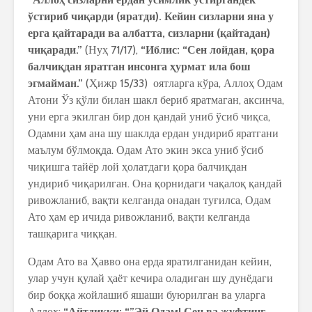
ўстириб чиқарди (яратди). Кейин сизларни яна у
ерга қайтаради ва албатта, сизларни (қайтадан)
чиқаради.”
(Нуҳ 71/17),
“Иблис: “Сен лойдан, қора
балчиқдан яратган инсонга ҳурмат ила бош
эгмайман.”
(Ҳижр 15/33) оятларга кўра, Аллоҳ Одам
Атони Ўз қўли билан шакл бериб яратмаган, аксинча,
уни ерга экилган бир дон қандай униб ўсиб чиқса,
Одамни ҳам ана шу шаклда ердан ундириб яратгани
маълум бўлмоқда. Одам Ато экин экса униб ўсиб
чиқишга тайёр лой ҳолатдаги қора балчиқдан
ундириб чиқарилган. Она қорнидаги чақалоқ қандай
ривожланиб, вақти келганда онадан туғилса, Одам
Ато ҳам ер ичида ривожланиб, вақти келганда
ташқарига чиққан.
Одам Ато ва Ҳавво она ерда яратилганидан кейин,
улар учун қулай ҳаёт кечира оладиган шу дунёдаги
бир боққа жойлашиб яшаши буюрилган ва уларга
Аллоҳ:
“Айтдикки: “”Эй Одам! Сен ва жуфтинг