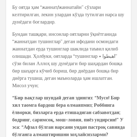
Бу оятда ҳам “жаннат/жаннатайн” сўзлари
келтирилган, лекин улардан кўзда тутилган нарса шу
дунёдаги боғлардир.
Бундан ташқари, инсонлар оятларни ўқиётганида
“жаннатдан тушинглар” деган ифодани осмондаги
жаннатдан ерда тушинглар шаклида таъвил қилиб
олишади. Ҳолбуки, оятларда “тушинглар = اهبطوا”
сўзи билан Аллоҳ шу дунёдаги бир шаҳардан бошқа
бир шаҳарга кўчиб бориш, бир диёрдан бошқа бир
диёрга тушиш, деган маъноларда ҳам ишлатган.
Мисол учун;
“Бир вақтлар шундай деган эдингиз: “Мусо! Бир
хил таомга бардош бера олмаяпмиз; Роббинга
ёлворки, бизларга ерда етишадиган сабзавотдан;
бодринг, саримсоқ, мош-ловия, пиёз ундирсин!” У
эса: “Афзал бўлган нарсани ундан пастроқ савияда
бўлганга алмаштиришни хоҳлайсизларми?