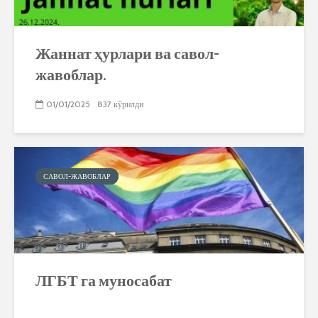
Жаннат ҳурлари ва савол-
жавоблар.
01/01/2025
837 кўрилди
САВОЛ-ЖАВОБЛАР
ЛГБТ га муносабат