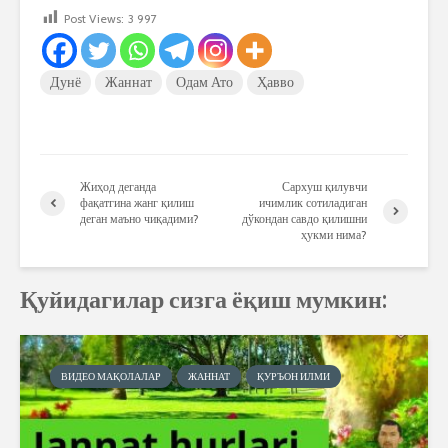
Post Views:
3 997
Дунё
Жаннат
Одам Ато
Ҳавво
Жиҳод деганда
Сархуш қилувчи
фақатгина жанг қилиш
ичимлик сотиладиган
деган маъно чиқадими?
дўкондан савдо қилишни
ҳукми нима?
Қуйидагилар сизга ёқиш мумкин:
ВИДЕО МАҚОЛАЛАР
ЖАННАТ
ҚУРЪОН ИЛМИ