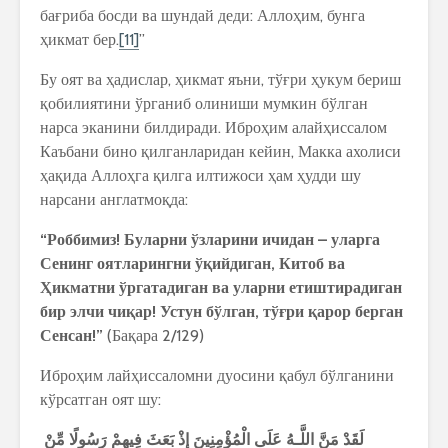
бағриба босди ва шундай деди: Аллоҳим, бунга
ҳикмат бер.
[11]
”
Бу оят ва ҳадислар, ҳикмат яъни, тўғри ҳукум бериш
қобилиятини ўрганиб олиниши мумкин бўлган
нарса эканини билдиради. Иброҳим алайҳиссалом
Каъбани бино қилганларидан кейин, Макка ахолиси
ҳақида Аллоҳга қилга илтижоси ҳам ҳудди шу
нарсани англатмоқда:
“
Роббимиз
!
Буларни
ўзларини
ичидан
–
уларга
Сенинг
оятларингни
ў
қ
ийдиган
,
Китоб
ва
Ҳ
икматни
ўргатадиган
ва
уларни
етиштирадиган
бир
элчи
чи
қ
ар
!
Устун
бўлган
,
тў
ғ
ри
қ
арор
берган
Сенсан
!”
(Бақара 2/129)
Иброҳим лайҳиссаломни дуосини қабул бўлганини
кўрсатган оят шу:
لَقَدْ
مَنَّ
اللَّـهُ
عَلَى
الْمُؤْمِنِينَ
إِذْ
بَعَثَ
فِيهِمْ
رَسُولًا
مِّنْ