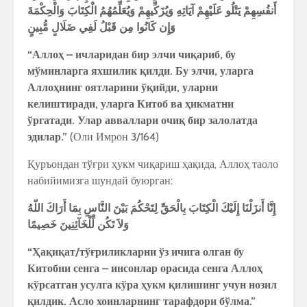
أَنفُسِهِمْ
يَتْلُو
عَلَيْهِمْ
آيَاتِهِ
وَيُزَكِّيهِمْ
وَيُعَلِّمُهُمُ
الْكِتَابَ
وَالْحِكْمَةَ
وَإِن
كَانُوا
مِن
قَبْلُ
لَفِي
ضَلَالٍ
مُّبِينٍ
“
Алло
ҳ
–
ичларидан
бир
элчи
чи
қ
ариб
,
бу
мўминларга
яхшилик
қ
илди
.
Бу
элчи
,
уларга
Алло
ҳ
нинг
оятларини
ў
қ
ийди
,
уларни
келиштиради
,
уларга
Китоб
ва
ҳ
икматни
ўргатади
.
Улар
авваллари
очи
қ
бир
залолатда
эдилар
.”
(Оли Имрон 3/164)
Қуръондан тўғри ҳукм чиқариш ҳақида, Аллоҳ таоло
набийимизга шундай буюрган:
إِنَّا
أَنزَلْنَا
إِلَيْكَ
الْكِتَابَ
بِالْحَقِّ
لِتَحْكُمَ
بَيْنَ
النَّاسِ
بِمَا
أَرَاكَ
اللّهُ
وَلاَ
تَكُن
لِّلْخَآئِنِينَ
خَصِيمًا
“
Ҳ
а
қ
и
қ
ат
/
тў
ғ
риликларни
ўз
ичига
олган
бу
Китобни
сенга
–
инсонлар
орасида
сенга
Алло
ҳ
кўрсатган
усулга
кўра
ҳ
укм
қ
илишинг
учун
нозил
қ
илдик
.
Асло
хоинларнинг
тарафдори
бўлма
.”