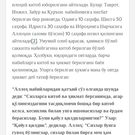
илоҳий китоб юборилгани айтилади. Булар: Таврот,
Инжил, Забур ва Қуръон. набийимизга нисбат
берилган бир ривоятда, Одамга 10 саҳифа, Шисга 50
саҳифа, Идрисга 30 саҳифа ва Иброҳимга (барчасига
Аллоҳни саломи бўлсин) 10 саҳифа нозил қилингани
айтилади
[2]
. Умумий олиб қарасак, ҳаммаси бўлиб
саккизта набийгагина китоб берилган бўлиб
қолмоқда. Ҳолбуки, юқоридаги оятларда, барча
набийларга китоб ва ҳикмат берилгани баён
қилинмоқда. Уларга берилган ҳукмга мана бу оятда
ҳикмат деб татиф берилган:
“
Алло
ҳ
набийларидан
қ
атъий
сўз
олганда
шунда
деди
: “
Сизларга
китоб
ва
ҳ
икмат
берганимда
,
агар
қ
ўлингиздагини
тасди
қ
ловчи
бош
қ
а
бир
китоб
келса
,
кесинлик
билан
унга
ишонасизлар
ва
ёрдам
берасизлар
.
Буни
қ
абул
қ
илдиларингми
?”
Улар
:
“
Қ
абул
қ
илдик
“,
дедилар
.
Алло
ҳ
: “
Сизлар
бунга
гуво
ҳ
бўлинглар
,
сизлар
билан
бирга
мен
ҳ
ам