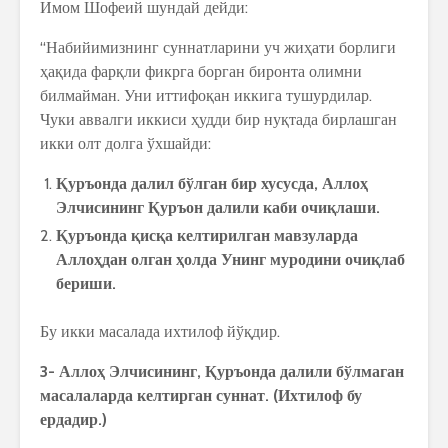
Имом Шофеий шундай дейди:
“Набийимизнинг суннатларини уч жиҳати борлиги
ҳақида фарқли фикрга борган биронта олимни
билмайман. Уни иттифоқан иккига тушурдилар.
Чуки аввалги иккиси ҳудди бир нуқтада бирлашган
икки олт долга ўхшайди:
Қ
уръонда далил бўлган бир хусусда, Алло
ҳ
Элчисининг
Қ
уръон далили каби очи
қ
лаши.
Қ
уръонда
қ
ис
қ
а келтирилган мавзуларда
Алло
ҳ
дан олган
ҳ
олда Унинг муродини очи
қ
лаб
бериши.
Бу икки масалада ихтилоф йўқдир.
3-
Алло
ҳ
Элчисининг
,
Қ
уръонда
далили
бўлмаган
масалаларда
келтирган
суннат
. (
Ихтилоф
бу
ердадир
.)