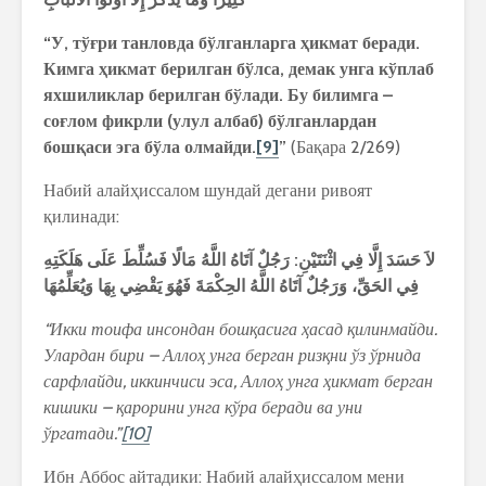
“
У
,
тў
ғ
ри
танловда
бўлганларга
ҳ
икмат
беради
.
Кимга
ҳ
икмат
берилган
бўлса
,
демак
унга
кўплаб
яхшиликлар
берилган
бўлади
.
Бу
билимга
–
со
ғ
лом
фикрли
(
улул
албаб
)
бўлганлардан
бош
қ
аси
эга
бўла
олмайди
.
[9]
”
(Бақара 2/269)
Набий алайҳиссалом шундай дегани ривоят
қилинади:
هَلَكَتِهِ
عَلَى
فَسُلِّطَ
مَالًا
اللَّهُ
آتَاهُ
رَجُلٌ
:
اثْنَتَيْنِ
فِي
إِلَّا
حَسَدَ
لاَ
فِي
الحَقِّ،
وَرَجُلٌ
آتَاهُ
اللَّهُ
الحِكْمَةَ
فَهُوَ
يَقْضِي
بِهَا
وَيُعَلِّمُهَا
“Икки тоифа инсондан бош
қ
асига
ҳ
асад
қ
илинмайди.
Улардан бири – Алло
ҳ
унга берган риз
қ
ни ўз ўрнида
сарфлайди, иккинчиси эса, Алло
ҳ
унга
ҳ
икмат берган
кишики –
қ
арорини унга кўра беради ва уни
ўргатади.”
[10]
Ибн Аббос айтадики: Набий алайҳиссалом мени