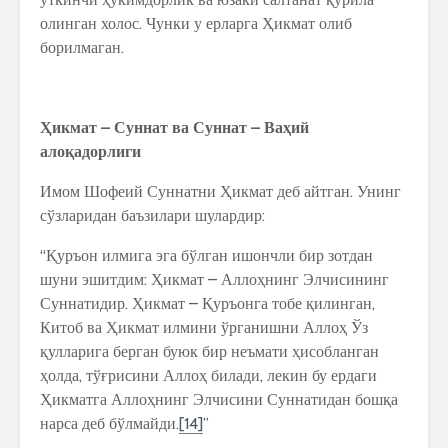
олинган холос. Чунки у ерларга Ҳикмат олиб
борилмаган.
Ҳ
икмат
–
Суннат
ва
Суннат
–
Ва
ҳ
ий
ало
қ
адорлиги
Имом Шофеий Суннатни Ҳикмат деб айтган. Унинг
сўзларидан баъзилари шулардир:
“Қуръон илмига эга бўлган ишончли бир зотдан
шуни эшитдим: Ҳикмат – Аллоҳнинг Элчисининг
Суннатидир. Ҳикмат – Қуръонга тобе қилинган,
Китоб ва Ҳикмат илмини ўрганишни Аллоҳ Ўз
қулларига берган буюк бир неъмати ҳисобланган
ҳолда, тўғрисини Аллоҳ билади, лекин бу ердаги
Ҳикматга Аллоҳнинг Элчисини Суннатидан бошқа
нарса деб бўлмайди.
[14]
”