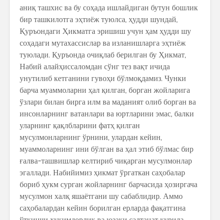
аниқ ташхис ва бу соҳада ишлайдиган бутун бошлик
бир ташкилотга эҳтиёж туюлса, ҳудди шундай,
Қуръондаги Ҳикматга эришиш учун ҳам ҳудди шу
соҳадаги мутахассислар ва изланишларга эҳтиёж
туюлади. Қуръонда очиқлаб берилган бу Ҳикмат,
Набий алайҳиссаломдан сўнг тез вақт ичида
унутилиб кетганини гувоҳи бўлмоқдамиз. Чунки
барча муаммоларни ҳал қилган, борган жойларига
ўзлари билан бирга илм ва маданият олиб борган ва
инсонларнинг ватанлари ва юртларини эмас, балки
уларнинг қақлбларини фатҳ қилган
мусулмонларнинг ўрнини, улардан кейин,
муаммоларнинг ини бўлган ва ҳал этиб бўлмас бир
ғалва-ташвишлар келтириб чиқарган мусулмонлар
эгаллади. Набийимиз ҳикмат ўргаткан саҳобалар
бориб ҳукм сурган жойларнинг барчасида ҳозиргача
мусулмон халқ яшаётгани шу сабаблидир. Аммо
саҳобалардан кейин борилган ерларда фақатгина
ўткинчи ҳукимдорлик ва юзаки салтанат қурила