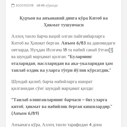
30/07/2018
6848 кўрилди
Қ
уръон
ва
анъанавий
динга
кўра
Китоб
ва
Ҳ
икмат
тушунчаси
Аллоҳ таоло барча ваҳий олган пайғамбарларга
Китоб ва Ҳикмат берган.
Анъом
6/83
ва давомидаги
оятларда, Нуҳдан Исогача 18 та набий санаб ўтган
[1]
ва шундай марҳамат қилган:
“Буларнинг
оталаридан, наслларидан ва ака-укаларидан ҳам
танлаб олдик ва уларга тўғри йўлни кўрсатдик.”
Шундай қилиб, барча набийларга ишорат
қилганидан сўнг шундай марҳамат қилди:
“
Танлаб
олинганларнинг
барчаси
–
биз
уларга
китоб
,
ҳ
икмат
ва
набийлик
берган
кишилардир
.”
(
Анъом
6/89)
Анъанага кўра, Аллоҳ таоло тарафидан 4 дона