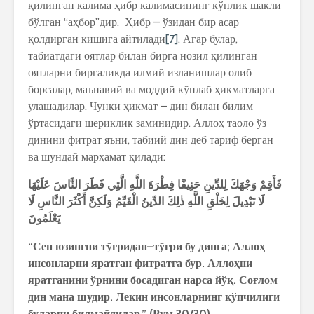
қилинган калима ҳибр калимасининг кўплик шакли
бўлган “аҳбор”дир. Ҳибр – ўзидан бир асар
қолдирган кишига айтилади
[7]
. Агар булар,
табиатдаги оятлар билан бирга нозил қилинган
оятларни биргаликда илмий изланишлар олиб
борсалар, маънавий ва моддий кўплаб ҳикматларга
улашадилар. Чунки ҳикмат – дин билан билим
ўртасидаги шериклик заминидир. Аллоҳ таоло ўз
динини фитрат яъни, табиий дин деб тариф берган
ва шундай марҳамат қилади:
فَأَقِمْ
وَجْهَكَ
لِلدِّينِ
حَنِيفًا
فِطْرَةَ
اللَّهِ
الَّتِي
فَطَرَ
النَّاسَ
عَلَيْهَا
لَا
تَبْدِيلَ
لِخَلْقِ
اللَّهِ
ذٰلِكَ
الدِّينُ
الْقَيِّمُ
وَلَكِنَّ
أَكْثَرَ
النَّاسِ
لَا
يَعْلَمُونَ
“
Сен
юзингни
тў
ғ
ридан
–
тў
ғ
ри
бу
динга
;
Алло
ҳ
инсонларни
яратган
фитратга
бур
.
Алло
ҳ
ни
яратганини
ўрнини
босадиган
нарса
йў
қ
.
Со
ғ
лом
дин
мана
шудир
.
Лекин
инсонларнинг
кўпчилиги
буларни
билмайдилар
.” (
Рум
30/30)