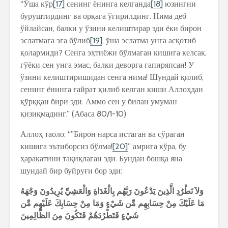
“Ўша кўр
[17]
сенинг ёнинга келганда
[18]
юзингни
буруштирдинг ва орқага ўгирилдинг. Нима деб
ўйлайсан, балки у ўзини келиштирар эди ёки бирон
эслатмага эга бўлиб
[19]
, ўша эслатма унга асқотиб
қолармиди? Сенга эҳтиёжи бўлмаган кишига келсак,
гўёки сен унга эмас, балки деворга гапиряпсан! У
ўзини келиштиришидан сенга нима! Шундай қилиб,
сенинг ёнинга ғайрат қилиб келган киши Аллоҳдан
қўрққан бири эди. Аммо сен у билан умуман
қизиқмадинг.” (Абаса 80/1-10)
Аллоҳ таоло: “”Бирон нарса истаган ва сўраган
кишига эътиборсиз бўлма!
[20]
” амрига кўра, бу
ҳаракатини тақиқлаган эди. Бундан бошқа яна
шундай бир буйруғи бор эди:
وَلاَ
تَطْرُدِ
الَّذِينَ
يَدْعُونَ
رَبَّهُم
بِالْغَدَاةِ
وَالْعَشِيِّ
يُرِيدُونَ
وَجْهَهُ
مَا
عَلَيْكَ
مِنْ
حِسَابِهِم
مِّن
شَيْءٍ
وَمَا
مِنْ
حِسَابِكَ
عَلَيْهِم
مِّن
شَيْءٍ
فَتَطْرُدَهُمْ
فَتَكُونَ
مِنَ
الظَّالِمِينَ