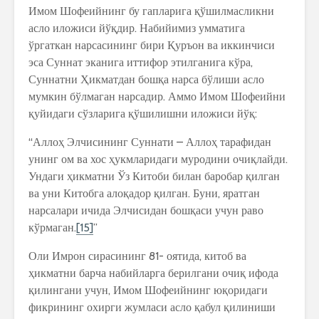
Имом Шофеийнинг бу гапларига қўшилмасликни
асло иложиси йўқдир. Набийимиз умматига
ўргаткан нарсасининг бири Қуръон ва иккинчиси
эса Суннат эканига иттифор этилганига кўра,
Суннатни Ҳикматдан бошқа нарса бўлиши асло
мумкин бўлмаган нарсадир. Аммо Имом Шофеийни
қуйидаги сўзларига қўшилишни иложиси йўқ:
“Аллоҳ Элчисининг Суннати – Аллоҳ тарафидан
унинг ом ва хос ҳукмларидаги муродини очиқлайди.
Ундаги ҳикматни Ўз Китоби билан баробар қилган
ва уни Китобга алоқадор қилган. Буни, яратган
нарсалари ичида Элчисидан бошқаси учун раво
кўрмаган.
[15]
”
Оли Имрон сирасининг 81- оятида, китоб ва
ҳикматни барча набийларга берилгани очиқ ифода
қилингани учун, Имом Шофеийнинг юқоридаги
фикрининг охирги жумласи асло қабул қилиниши