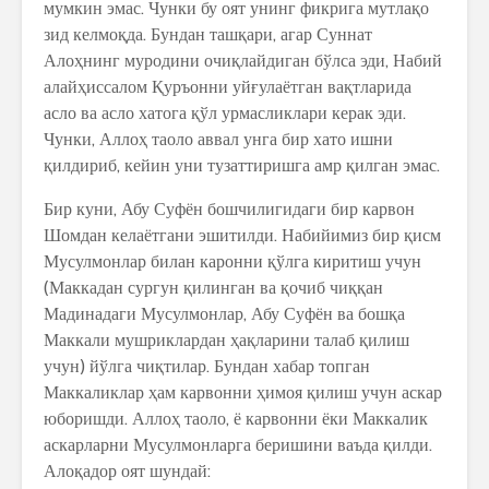
мумкин эмас. Чунки бу оят унинг фикрига мутлақо
зид келмоқда. Бундан ташқари, агар Суннат
Алоҳнинг муродини очиқлайдиган бўлса эди, Набий
алайҳиссалом Қуръонни уйғулаётган вақтларида
асло ва асло хатога қўл урмасликлари керак эди.
Чунки, Аллоҳ таоло аввал унга бир хато ишни
қилдириб, кейин уни тузаттиришга амр қилган эмас.
Бир куни, Абу Суфён бошчилигидаги бир карвон
Шомдан келаётгани эшитилди. Набийимиз бир қисм
Мусулмонлар билан каронни қўлга киритиш учун
(Маккадан сургун қилинган ва қочиб чиққан
Мадинадаги Мусулмонлар, Абу Суфён ва бошқа
Маккали мушриклардан ҳақларини талаб қилиш
учун) йўлга чиқтилар. Бундан хабар топган
Маккаликлар ҳам карвонни ҳимоя қилиш учун аскар
юборишди. Аллоҳ таоло, ё карвонни ёки Маккалик
аскарларни Мусулмонларга беришини ваъда қилди.
Алоқадор оят шундай: