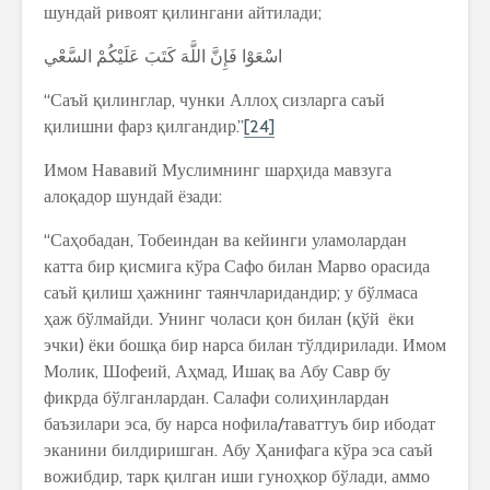
шундай ривоят қилингани айтилади;
اسْعَوْا فَإِنَّ اللَّهَ كَتَبَ عَلَيْكُمْ السَّعْي
“Саъй қилинглар, чунки Аллоҳ сизларга саъй
қилишни фарз қилгандир.”
[24]
Имом Нававий Муслимнинг шарҳида мавзуга
алоқадор шундай ёзади:
“Саҳобадан, Тобеиндан ва кейинги уламолардан
катта бир қисмига кўра Сафо билан Марво орасида
саъй қилиш ҳажнинг таянчларидандир; у бўлмаса
ҳаж бўлмайди. Унинг чоласи қон билан (қўй ёки
эчки) ёки бошқа бир нарса билан тўлдирилади. Имом
Молик, Шофеий, Аҳмад, Ишақ ва Абу Савр бу
фикрда бўлганлардан. Салафи солиҳинлардан
баъзилари эса, бу нарса нофила/таваттуъ бир ибодат
эканини билдиришган. Абу Ҳанифага кўра эса саъй
вожибдир, тарк қилган иши гуноҳкор бўлади, аммо