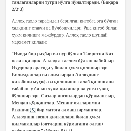
танлаганларни
тў
ғ
ри
йўлга
йўналтиради
. (
Ба
қ
ара
2/213)
Аллоҳ таоло тарафидан берилган китобга эга бўлган
халқнинг етакчи ва йўлбошчилари, ўша китоб билан
ҳукм қилишга мажбурдир. Аллоҳ таоло шундай
марҳамат қилади:
“
Ичида
бир
ра
ҳ
бар
ва
нур
бўлган
Тавротни
Биз
нозил
қ
илдик
.
Алло
ҳ
га
таслим
бўлган
набийлар
Я
ҳ
удилар
орасида
у
билан
ҳ
укм
қ
илишар
эди
.
Билимдонлар
ва
олимлардан
Алло
ҳ
нинг
китобини
му
ҳ
офаза
қ
илиниши
талаб
қ
илингани
сабабли
,
у
билан
ҳ
укм
қ
илишар
ва
унга
гуво
ҳ
бўлишар
эди
.
Сизлар
инсонлардан
қ
ўр
қ
манглар
,
Мендан
қ
ўр
қ
инглар
.
Менинг
оятларимни
ўткинчи
[5]
бир
матога
алмаштирманглар
.
Алло
ҳ
нинг
нозил
қ
илганлари
билан
ҳ
укм
қ
илмаганлар
(
оятларни
кўрмаганга
олган
)
кофирлардир
.” (
Моида
5/44)