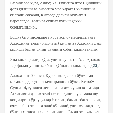
Баъзиларга кўра, Аллоҳ Ўз Элчисига итоат қилишни
фарз қилиши ва ризосига мос ҳаракат қилишини
билгани сабабли, Китобда далили бўлмаган
нарсаларда Нбаийга суннат қўйиш ҳаққи
берилганидир…
Бошқа бир инсонларга кўра эса, бу масалада унга
Аллоҳнинг амри (рисолати) келган ва Аллоҳни фарз
қилиши билан унинг суннати собит қилингандир.
Яна кимларгадир кўра, унинг суннати, Аллоҳ таоло
тарафидан унинг қалбига қўйилган ҳикматдир
[23]
.”
Аллоҳнинг Элчиси, Қуръонда далили бўлмаган
масалаларда суннат келтирадиган бўлса, Китоб-
Суннат бутунлиги деган гапга асло ўрин қолмайди.
Анъанавий давом этиб келган динга кўра мана шу
қоидалрга кўра усуллар ёзилган, баъзан-баъзан очиқ
оятлар бир чеккага олиб қўйилиб, унга мутлақо зид
бўлган ҳадисдан фойдаланилган. Бъзан эса, ҳам оят