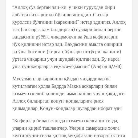
“Аллоҳ сўз берган эди-ки, у икки гуруҳдан бири
албатта сизларники бўлиши аниқдир. Сизлар
қуролсиз бўлганни (карвонни)” истар эдингиз. Аллоҳ
эса, (сизларга ҳам билдирган) сўзлари билан берган
ваъдасини рўёбга чиқармоқчи ва ўша кофирларни
йўқ қилишни истар эди. Ваъдасини амалга ошириш
ва ўша ботилни (кирган йўллари нотўғри эканини)
ўртага чиқариш учун шундай қилган эди. Бу нарса
ўша гуноҳкорларга ёқмаса-ёқмасин.” (Анфол 8/7-8)
Мусулмонлар карвонни қўлдан чиқардилар ва
кутилмаган ҳолда Бадрда Макка аскарлари билан
юзма-юз келиб қолишди, аммо қонли уруш ҳақидаги
Аллоҳ билдирган қонун-қоидаларига риоя
қилмадилар. Қонун-қоидалар шулардан иборат эди:
“Кофирлар билан жангда юзма-юз келганингизда,
уларни қириб ташланглар. Уларни самарасиз ҳолга
келтиргунингизча қаттиқ муҳофазали назорат остига