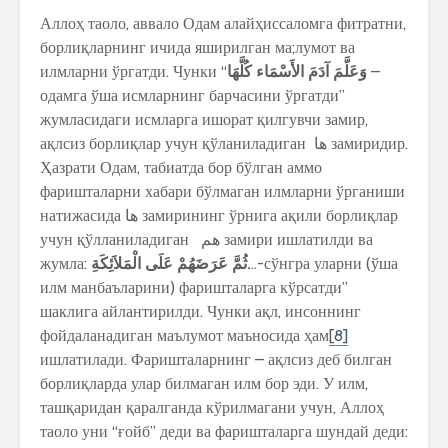
Аллоҳ таоло, аввало Одам алайҳиссаломга фитратни,
борлиқларнинг ичида яширилган ма;лумот ва
илмларни ўргатди. Чунки “
كُلَّهَا
الأَسْمَاء
آدَمَ
وَعَلَّمَ
–
одамга ўша исмларнинг барчасини ўргатди”
жумласидаги исмларга ишорат қилгувчи замир,
ақлсиз борлиқлар учун қўланиладиган ها замиридир.
Ҳазрати Одам, табиатда бор бўлган аммо
фаришталарни хабари бўлмаган илмларни ўрганиши
натижасида ها замирининг ўрнига ақили борлиқлар
учун қўлланиладиган هم замири ишлатилди ва
жумла:
الْمَلاَئِكَةِ
عَلَى
عَرَضَهُمْ
ثُمَّ
.
..-сўнгра уларни (ўша
илм манбаъларини) фаришталарга кўрсатди”
шаклига айлантирилди. Чунки ақл, инсоннинг
фойдаланадиган маълумот маъносида ҳам
[8]
ишлатилади. Фаришталарнинг – ақлсиз деб билган
борлиқларда улар билмаган илм бор эди. У илм,
ташқаридан қаралганда кўрилмагани учун, Аллоҳ
таоло уни “ғойб” деди ва фаришталарга шундай деди: