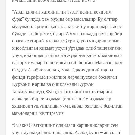
“Авал қилган хатойингни тузат, кейин кечирим
сўра;” бу жуда ҳам муҳим бир масаладир. Бу оятлар,
мусулмонларнинг ҳаётида кескин ўзгаришларга асос
бўладиган бир жиҳатдир. Аммо, алоқадор оятлар бир
орага келтириб, улардан тўғри қарор чиқариш илми
ҳисобланган ҳикмат усули ўртадан олиб ташлангани
учун, юқоридаги оятларга жуда зид ва терс маънолар
ва таржималар берилишга олиб борган. Масалан, ҳам
Саудия Арабистон ва ҳамда Туркия диний идора
фонди тарафидан миллионларча нусхаси босилган
Қуръони Карим ва очиқламали Қуръон
таржималарида, Фатҳ сурасининг илк оятларига
алоқадор бир очиқлама қилинган. Очиқламалар
яхшироқ тушунилиши учун, аввал оятларга берилган
маъноларни келтирамиз:
“(Макка) Фатҳининг олдидаги қаршиликларни сен
учун мутлақо олиб ташладик. Аллоҳ буни – аввалги