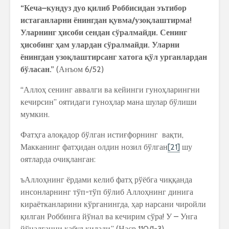
“
Кеча
–
кундуз
дуо
қ
илиб
Роббисидан
эътибор
истаганларни
ёнингдан
қ
увма
/
узо
қ
лаштирма
!
Уларнинг
ҳ
исоби
сендан
сўралмайди
.
Сенинг
ҳ
исобинг
ҳ
ам
улардан
сўралмайди
.
Уларни
ёнингдан
узо
қ
лаштирсанг
хатога
қ
ўл
урганлардан
бўласан
.”
(Анъом 6/52)
“Аллоҳ сенинг аввалги ва кейинги гуноҳларингни
кечирсин” оятидаги гуноҳлар мана шулар бўлиши
мумкин.
Фатҳга алоқадор бўлган истиғфорнинг вақти,
Макканинг фатҳидан олдин нозил бўлган
[21]
шу
оятларда очиқланган:
ъАллоҳнинг ёрдами келиб фатҳ рўёбга чиққанда
инсонларнинг тўп-тўп бўлиб Аллоҳнинг динига
кираётканларини кўрганингда, ҳар нарсани чиройли
қилган Роббинга йўнал ва кечирим сўра! У – Унга
йўналганни қабул қилади.” (Наср 110/1-3)