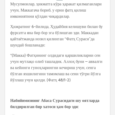
Мусулмонлар, ҳикматга кўра ҳаракат қилмаганлари
учун, Маккагача бориб, у ерни фатҳ қилиш
имкониятини қўлдан чиқардилар.
Ҳижратинг 6-йилида, Ҳудайбия келишуви билан бу
фурсатга яна бир бор эга бўлишган эди. Маккадан
қайтаётжанда нозил қилинган “Фатҳ Сураси”да
шундай бошланади:
“(Макка) Фатҳининг олдидаги қаршиликларни сен
учун мутлақо олиб ташладик. Аллоҳ буни – аввалги
ва кейинги гуноҳларингни кечириш учун, сенга
бўлган яхшилигини тамомлаш ва сени тўғри йўлга
йўллаш учун қилди. (Фатҳ 48/1-2)
Набийимизнинг
Абаса
Сурасидаги
шу
оятларда
билдирилган
бир
хатоси
ҳ
ам
бор
эди
: