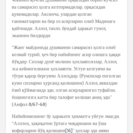
ва самарасиз ҳолга келтирмадилар, орқасидан
қувимадилар. Аксинча, улардан қолган
ғаниматларни ва бир оз асирларни олиб Мадинага
қайтишди. Аллоҳ таоло, бундай ҳаракат гуноҳ
эканини билдирди:
“Жанг майдонида душманни самарасиз ҳолга олиб
келмай туриб, ҳеч бир набийнинг асир олишга ҳаққи
йўқдир. Сизлар дунё молини ҳохлаяпсизлар, Аллоҳ
эса кейингиликни ҳохлаяпти. Устун келгувчи ва
тўғри қарор бергувчи Аллоҳдир. (Румлилар енгилган
куни сизларни ҳурсанд қилишини) Аллоҳ аввалдан
ёзиб қўймаганда эди, олган асирларингиз туфайли,
бошингизга катта бир талофат келиши аниқ эди.”
(Анфол 8/67-68)
Набийимизнинг бу ҳаракати ҳикматга уйғун эмасди.
“Алллоҳ, ҳақиқатни ўртага чиқаришни ва ўша
кофирларни йўқ қилишни
[16]
” ҳохлар эди аммо