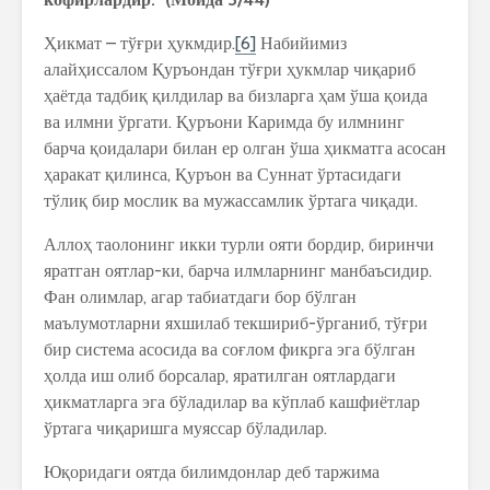
Ҳикмат – тўғри ҳукмдир.
[6]
Набийимиз
алайҳиссалом Қуръондан тўғри ҳукмлар чиқариб
ҳаётда тадбиқ қилдилар ва бизларга ҳам ўша қоида
ва илмни ўргати. Қуръони Каримда бу илмнинг
барча қоидалари билан ер олган ўша ҳикматга асосан
ҳаракат қилинса, Қуръон ва Суннат ўртасидаги
тўлиқ бир мослик ва мужассамлик ўртага чиқади.
Аллоҳ таолонинг икки турли ояти бордир, биринчи
яратган оятлар-ки, барча илмларнинг манбаъсидир.
Фан олимлар, агар табиатдаги бор бўлган
маълумотларни яхшилаб текшириб-ўрганиб, тўғри
бир система асосида ва соғлом фикрга эга бўлган
ҳолда иш олиб борсалар, яратилган оятлардаги
ҳикматларга эга бўладилар ва кўплаб кашфиётлар
ўртага чиқаришга муяссар бўладилар.
Юқоридаги оятда билимдонлар деб таржима