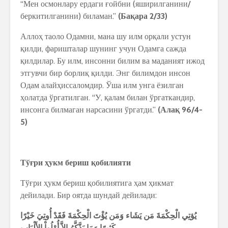
“Мен осмонлару ердаги ғойбни (яширилганини/
беркитилганини) биламан.”
(
Ба
қ
ара
2/33)
Аллоҳ таоло Одамни, мана шу илм орқали устун
қилди, фаришталар шунинг учун Одамга сажда
қилдилар. Бу илм, инсонни билим ва маданият ижод
этгувчи бир борлиқ қилди. Энг билимдон инсон
Одам алайҳиссаломдир. Ўша илм унга ёзилган
ҳолатда ўргатилган. “У, қалам билан ўргаткандир,
инсонга билмаган нарсасини ўргатди.”
(
Ала
қ
96/4-
5)
Тў
ғ
ри
ҳ
укм
бериш
қ
обилияти
Тўғри ҳукм бериш қобилиятига ҳам ҳикмат
дейилади. Бир оятда шундай дейилади:
يُؤتِي
الْحِكْمَةَ
مَن
يَشَاء
وَمَن
يُؤْتَ
الْحِكْمَةَ
فَقَدْ
أُوتِيَ
خَيْرًا
كَثِيرًا
وَمَا
يَذَّكَّرُ
إِلاَّ
أُوْلُواْ
الأَلْبَابِ