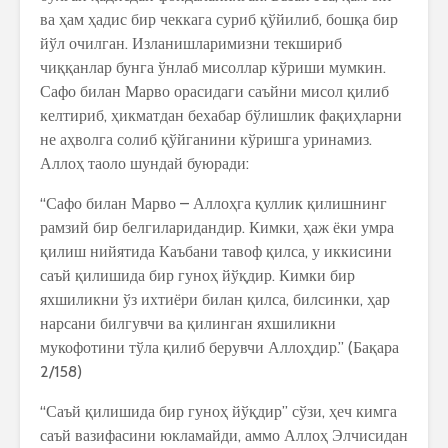
ва ҳам ҳадис бир чеккага суриб қўйилиб, бошқа бир
йўл очилган. Изланишларимизни текшириб
чиққанлар бунга ўнлаб мисоллар кўриши мумкин.
Сафо билан Марво орасидаги саъйни мисол қилиб
келтириб, ҳикматдан бехабар бўлишлик фақиҳларни
не аҳволга солиб қўйганини кўришга уринамиз.
Аллоҳ таоло шундай буюради:
“Сафо билан Марво – Аллоҳга қуллик қилишнинг
рамзий бир белгиларидандир. Кимки, ҳаж ёки умра
қилиш нийятида Каъбани тавоф қилса, у иккисини
саъй қилишида бир гуноҳ йўқдир. Кимки бир
яхшиликни ўз ихтиёри билан қилса, билсинки, ҳар
нарсани билгувчи ва қилинган яхшиликни
мукофотини тўла қилиб берувчи Аллоҳдир.” (Бақара
2/158)
“Саъй қилишида бир гуноҳ йўқдир” сўзи, ҳеч кимга
саъй вазифасини юкламайди, аммо Аллоҳ Элчисидан