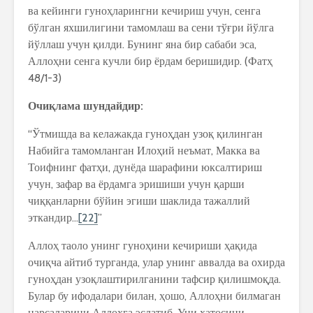
ва кейинги гуноҳларингни кечириш учун, сенга
бўлган яхшилигини тамомлаш ва сени тўғри йўлга
йўллаш учун қилди. Бунинг яна бир сабаби эса,
Аллоҳни сенга кучли бир ёрдам беришидир. (Фатҳ
48/1-3)
Очи
қ
лама
шундайдир
:
“Ўтмишда ва келажакда гуноҳдан узоқ қилинган
Набийга тамомланган Илоҳий неъмат, Макка ва
Тоифнинг фатҳи, дунёда шарафини юксалтириш
учун, зафар ва ёрдамга эришиши учун қарши
чиққанларни бўйин эгиши шаклида тажаллий
эткандир…
[22]
”
Аллоҳ таоло унинг гуноҳини кечириши ҳақида
очиқча айтиб турганда, улар унинг аввалда ва охирда
гуноҳдан узоқлаштирилганини тафсир қилишмоқда.
Булар бу ифодалари билан, ҳошо, Аллоҳни билмаган
нарсаларини Аллоҳга эслатиб, Уни хатосини