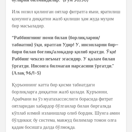
Илк нозил қилинган оятлар фитратга яъни, яратилиш
қонунига диққатни жалб қилиши ҳам жуда муҳим
бир масъаладир.
“
Раббингнинг
номи
билан
(
борли
қ
ларни
/
табиатни
)
ў
қ
и
,
яратган
Удир
!
У
,
инсонларни
бир
–
бири
билан
бо
ғ
ли
қ
/
ало
қ
адор
қ
илиб
яратди
.
Ў
қ
и
!
Раббинг
чексиз
неъмат
эгасидир
.
У
қ
алам
билан
ўргатди
.
Инсонга
билмаган
нарсасини
ўргатди
.”
(
Ала
қ
96/1-5)
Қуръоннинг катта бир қисми табиатдаги
борлиқларга диққатни жалб қилади. Қуръонни,
Арабчани ва ўз муатахассислиги борасида фитрат
оятларидан хабардор бўлганлар билан биргалкда
кўплаб илмий изланишлар олиб бордик. Шунга амин
бўлдикки; бу система, мавжуд билимлар томон олға
қадам босишга далда бўлмоқда.