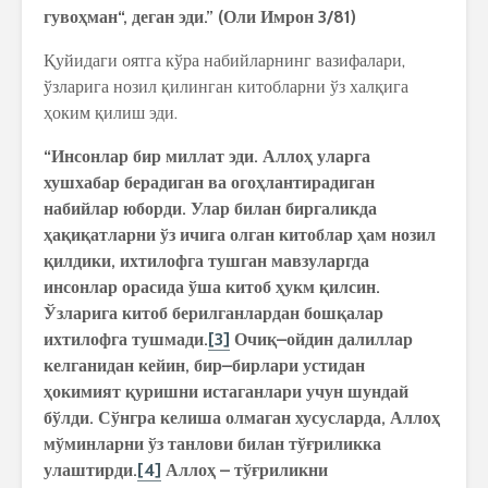
гуво
ҳ
ман
“,
деган
эди
.” (
Оли
Имрон
3/81)
Қуйидаги оятга кўра набийларнинг вазифалари,
ўзларига нозил қилинган китобларни ўз халқига
ҳоким қилиш эди.
“
Инсонлар
бир
миллат
эди
.
Алло
ҳ
уларга
хушхабар
берадиган
ва
ого
ҳ
лантирадиган
набийлар
юборди
.
Улар
билан
биргаликда
ҳ
а
қ
и
қ
атларни
ўз
ичига
олган
китоблар
ҳ
ам
нозил
қ
илдики
,
ихтилофга
тушган
мавзуларгда
инсонлар
орасида
ўша
китоб
ҳ
укм
қ
илсин
.
Ўзларига
китоб
берилганлардан
бош
қ
алар
ихтилофга
тушмади
.
[3]
Очи
қ
–
ойдин
далиллар
келганидан
кейин
,
бир
–
бирлари
устидан
ҳ
окимият
қ
уришни
истаганлари
учун
шундай
бўлди
.
Сўнгра
келиша
олмаган
хусусларда
,
Алло
ҳ
мўминларни
ўз
танлови
билан
тў
ғ
риликка
улаштирди
.
[4]
Алло
ҳ
–
тў
ғ
риликни