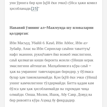
уни ўрнига бир қон (қўй ёки эчки) сўйса ҳажи комил
ҳисобланади.
[25]
”
Нававий
ўзининг
ал
–
Мажмуида
шу
иловаларни
қ
олдирган
:
Ибн Масъуд, Убайй б. Каъб, Ибн Аббос, Ибн аз-
Зубайр, Анас ва Ибн Сиринлар саъйни таваттуъ/
нафл эканини, рукн/таянч йко вожиб эмаслигини,
саъй қилмаган киши биронта жонли сўйиши керак
эмаслигини айтишган. Мазҳабимизга кўра саъй –
ҳаж ва умранинг таянчларидан биридир, у бўлмаса
булар ҳам тамомланмайди. Қон (қўй ёки эчки сўйиш)
унинг камчилигини тўлдирмайди. Битта қадам кам
бўлса ҳам ҳаж ҳисобланмайди ва эҳромдан чиқа
олмайди. Оиша, Молик, Ишоқ, Абу Савр, Довуд ва
бир ривоятга кўра Аҳмад бу фикрдадир.