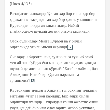
(Нисо 4/105)
Вазифасига алоқадор бўлган ҳар бир гапи, ҳар бир
ҳаракати ва тасдиқлаган ҳар бир ҳолат, у кишининг
Қуръондан чиқарган ҳикматидир. Набий
алайҳиссалом шундай дегани ривоят қилинади:
Огоҳ бўлинглар! Менга Қуръон ва у билан
биргаликда унигн мисли берилди
[12]
.
Сизлардан биронтангиз, суянчиғига суяниб олиб,
мен айтган буйруқ ёки ман қилган тақиқим ҳақида
шундай деганини асло кўрмай: “Биз билмаймиз, биз
Аллоҳнинг Китобида кўрган нарсамизга
эргашамиз.”
[13]
Қуръоннинг ичидаги Ҳикмат, тупроқнинг ичидаги
витамин-ўғит ва кон кабидир. Бир-бири билан
бириктирилгандир. Тупроқдан конни ажратиб олиш
учун, қандай бир илм одамларига, асбоб-ускунага,