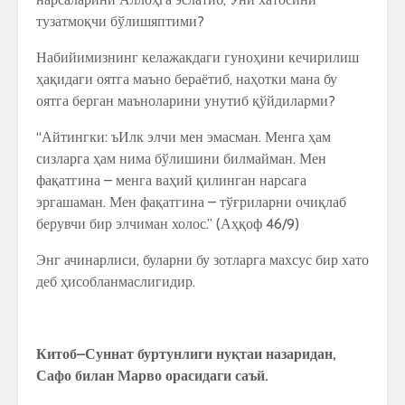
тузатмоқчи бўлишяптими?
Набийимизнинг келажакдаги гуноҳини кечирилиш
ҳақидаги оятга маъно бераётиб, наҳотки мана бу
оятга берган маъноларини унутиб қўйдиларми?
“Айтингки: ъИлк элчи мен эмасман. Менга ҳам
сизларга ҳам нима бўлишини билмайман. Мен
фақатгина – менга ваҳий қилинган нарсага
эргашаман. Мен фақатгина – тўғриларни очиқлаб
берувчи бир элчиман холос.” (Аҳқоф 46/9)
Энг ачинарлиси, буларни бу зотларга махсус бир хато
деб ҳисобланмаслигидир.
Китоб
–
Суннат
буртунлиги
ну
қ
таи
назаридан
,
Сафо
билан
Марво
орасидаги
саъй
.