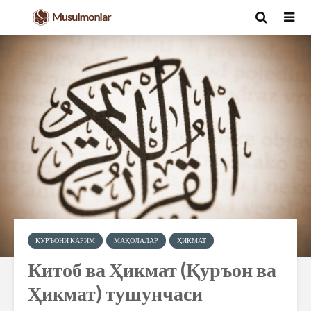
ҚУРЪОНИ КАРИМ
МАҚОЛАЛАР
ҲИКМАТ
Китоб ва Ҳикмат (Қуръон ва
Ҳикмат) тушунчаси