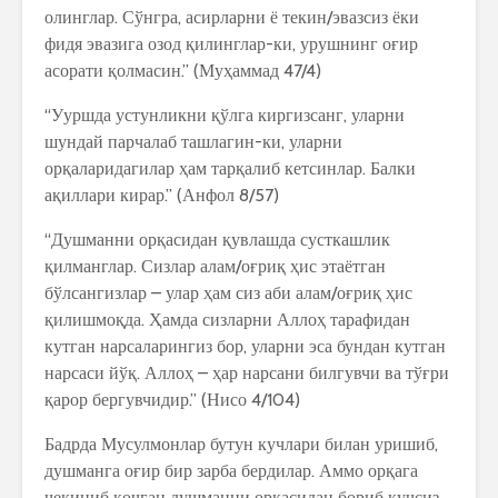
олинглар. Сўнгра, асирларни ё текин/эвазсиз ёки
фидя эвазига озод қилинглар-ки, урушнинг оғир
асорати қолмасин.” (Муҳаммад 47/4)
“Ууршда устунликни қўлга киргизсанг, уларни
шундай парчалаб ташлагин-ки, уларни
орқаларидагилар ҳам тарқалиб кетсинлар. Балки
ақиллари кирар.” (Анфол 8/57)
“Душманни орқасидан қувлашда сусткашлик
қилманглар. Сизлар алам/оғриқ ҳис этаётган
бўлсангизлар – улар ҳам сиз аби алам/оғриқ ҳис
қилишмоқда. Ҳамда сизларни Аллоҳ тарафидан
кутган нарсаларингиз бор, уларни эса бундан кутган
нарсаси йўқ. Аллоҳ – ҳар нарсани билгувчи ва тўғри
қарор бергувчидир.” (Нисо 4/104)
Бадрда Мусулмонлар бутун кучлари билан уришиб,
душманга оғир бир зарба бердилар. Аммо орқага
чекиниб қочган душманни орқасидан бориб кучсиз