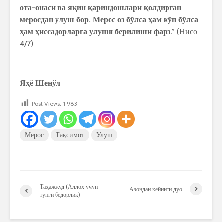
ота-онаси ва яқин қариндошлари қолдирган
меросдан улуш бор. Мерос оз бўлса ҳам кўп бўлса
ҳам ҳиссадорларга улуши берилиши фарз.”
(Нисо
4/7)
Яҳё Шенўл
Post Views:
1 983
Мерос
Тақсимот
Улуш
Таҳажжуд (Аллоҳ учун
Азондан кейинги дуо
тунги бедорлик)