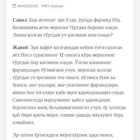
28/03/2020
1983 кўрилди
Савол
: Бир аёлнинг эри ўлди, ўртада фарзанд йўқ.
Билишимча аёли меросни тўртдан бирини олади.
Лекин қолган тўртдан уч қисмини ким олади?
Жавоб
: Эри вафот қилганидан кейин ёлғиз қолган
аёл Нисо сурасининг 12-оятига кўра мероснинг
тўртдан бир қисмини олади. Ўлган кишининг
фарзандлари бўлмагани учун, меросни қолган
тўртдан уч қисмини ота-онаси, бўлмаса буви ва
буваси, ака-укалари, ака-укасининг фарзандлари,
амаки ёки тоғалари каби яқин қариндошлари олади.
Саволингизда марҳумнинг қайси қариндоши
борлигини аниқ билдирмаганингиз учун, бу ҳолатда
қай бири қанча мерос олиши ҳақида маълумот бера
олмаймиз.
Эр-хотин ўртасидаги меросхўрлик ҳақи никоҳ