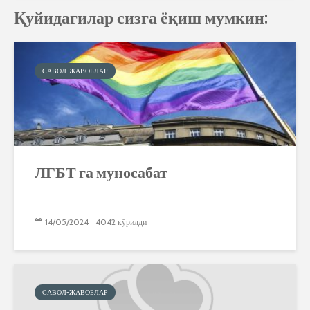
Қуйидагилар сизга ёқиш мумкин:
САВОЛ-ЖАВОБЛАР
ЛГБТ га муносабат
14/05/2024
4042 кўрилди
САВОЛ-ЖАВОБЛАР