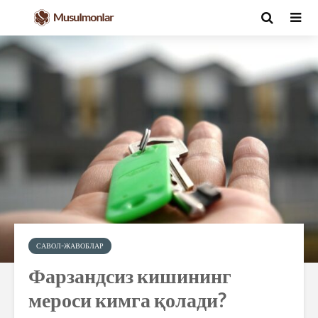
САВОЛ-ЖАВОБЛАР
Фарзандсиз кишининг
мероси кимга қолади?