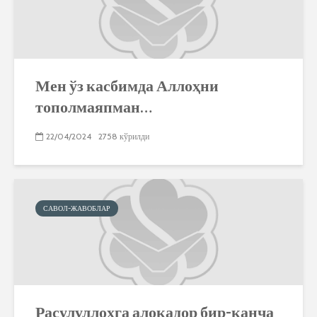
Мен ўз касбимда Аллоҳни
тополмаяпман…
22/04/2024
2758 кўрилди
САВОЛ-ЖАВОБЛАР
Расулуллоҳга алоқадор бир-қанча