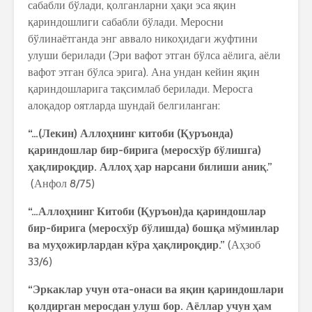
сабабли бўлади, қолганларни ҳақи эса яқин
қариндошлиги сабабли бўлади. Меросни
бўлинаётганда энг аввало никоҳидаги жуфтини
улуши берилади (Эри вафот этган бўлса аёлига, аёли
вафот этган бўлса эрига). Ана ундан кейин яқин
қариндошларига тақсимлаб берилади. Меросга
алоқадор оятларда шундай белгиланган:
“…(Лекин) Аллоҳнинг китоби (Қуръонда)
қариндошлар бир-бирига (меросхўр бўлишга)
ҳақлироқдир. Аллоҳ ҳар нарсани билиши аниқ.”
(Анфол 8/75)
“…Аллоҳнинг Китоби (Қуръон)да қариндошлар
бир-бирига (меросхўр бўлишда) бошқа мўминлар
ва муҳожирлардан кўра ҳақлироқдир.”
(Аҳзоб
33/6)
“Эркаклар учун ота-онаси ва яқин қариндошлари
қолдирган меросдан улуш бор. Аёллар учун ҳам