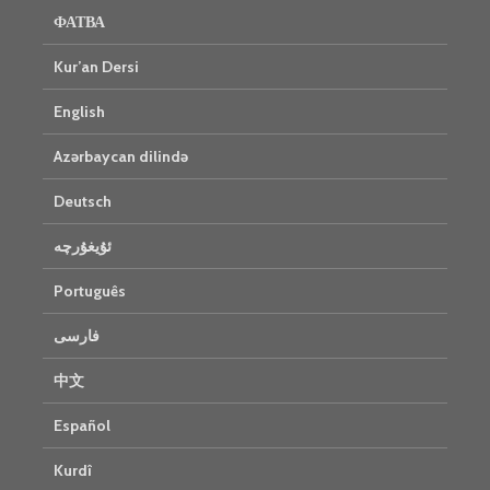
ФАТВА
Kur’an Dersi
English
Azərbaycan dilində
Deutsch
ئۇيغۇرچە
Português
فارسی
中文
Español
Kurdî