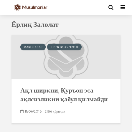
Ёрлиқ Залолат
МАҚОЛАЛАР
ШИРК ВА ХУРОФОТ
Ақл ширкни, Қуръон эса
ақлсизликни қабул қилмайди
11/06/2018
2186 кўрилди