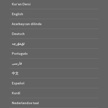
Kur’an Dersi
English
Azərbaycan dilində
Deutsch
ئۇيغۇرچە
Português
فارسی
中文
Español
Kurdî
Nederlandse taal