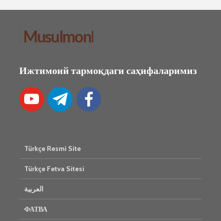
Ижтимоий тармоқдаги саҳифаларимиз
Türkçe Resmi Site
Türkçe Fetva Sitesi
العربية
ФАТВА