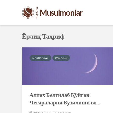
Ёрлиқ Таҳриф
МАҚОЛАЛАР
РАМАЗОН
Аллоҳ Белгилаб Қўйган
Чегараларни Бузилиши ва...
30/06/2019
7095 кўрилди