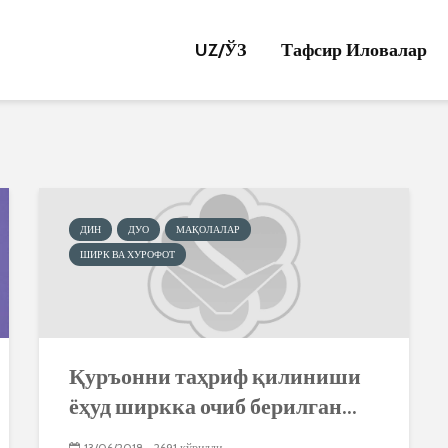
UZ/
ЎЗ
Тафсир Иловалар
ДИН
ДУО
МАҚОЛАЛАР
ШИРК ВА ХУРОФОТ
Қуръонни таҳриф қилиниши
ёҳуд ширкка очиб берилган...
13/06/2018
2691 кўрилди