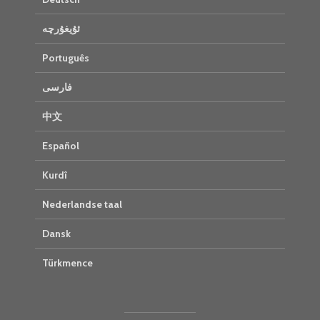
ئۇيغۇرچە
Português
فارسی
中文
Español
Kurdî
Nederlandse taal
Dansk
Türkmence