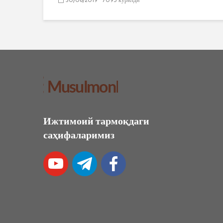
Ижтимоий тармоқдаги
саҳифаларимиз