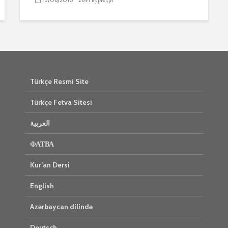
Türkçe Resmi Site
Türkçe Fetva Sitesi
العربية
ФАТВА
Kur’an Dersi
English
Azərbaycan dilində
Deutsch