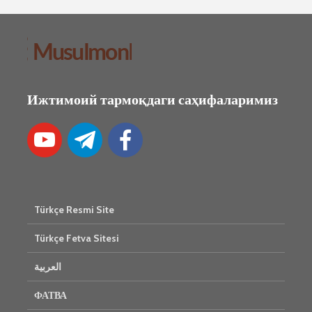
Ижтимоий тармоқдаги саҳифаларимиз
Türkçe Resmi Site
Türkçe Fetva Sitesi
العربية
ФАТВА