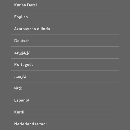
Kur’an Dersi
English
Azərbaycan dilində
Deutsch
ئۇيغۇرچە
Português
فارسی
中文
Español
Kurdî
Nederlandse taal