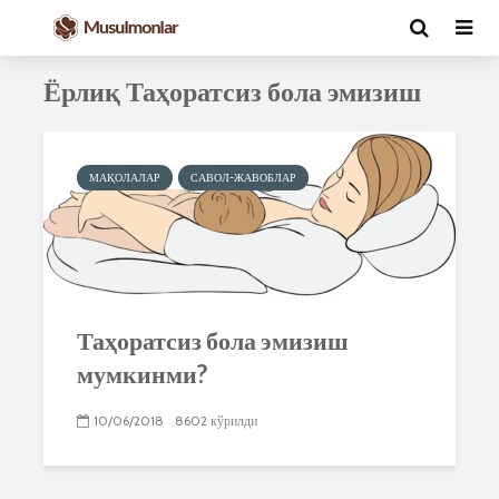
Ёрлиқ Таҳоратсиз бола эмизиш
МАҚОЛАЛАР
САВОЛ-ЖАВОБЛАР
Таҳоратсиз бола эмизиш
мумкинми?
10/06/2018
8602 кўрилди