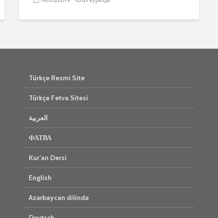
Türkçe Resmi Site
Türkçe Fetva Sitesi
العربية
ФАТВА
Kur’an Dersi
English
Azərbaycan dilində
Deutsch