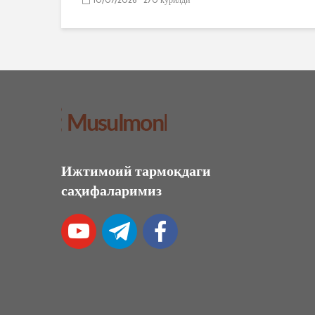
Ижтимоий тармоқдаги
саҳифаларимиз