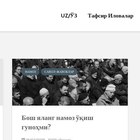
UZ/
ЎЗ
Тафсир Иловалар
НАМОЗ
САВОЛ-ЖАВОБЛАР
Бош яланг намоз ўқиш
гуноҳми?
19/03/2019
10121 кўрилди