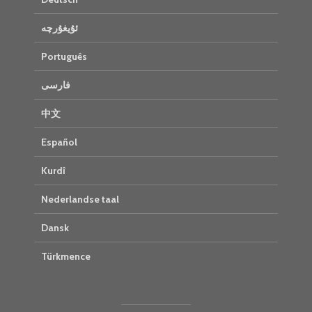
ئۇيغۇرچە
Português
فارسی
中文
Español
Kurdî
Nederlandse taal
Dansk
Türkmence