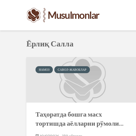
Ёрлиқ Салла
НАМОЗ
САВОЛ-ЖАВОБЛАР
Таҳоратда бошга масх
тортишда аёлларни рўмоли...
10/07/2026
270 кўрилди