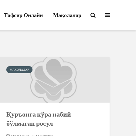
Тафсир Онлайн
Мақолалар
МАҚОЛАЛАР
Қуръонга кўра набий
бўлмаган росул
12/06/2018
1951 кўрилди