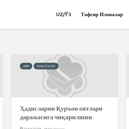
UZ/
ЎЗ
Тафсир Иловалар
ДИН
МАҚОЛАЛАР
Ҳадисларни Қуръон оятлари
даражасига чиқарилиши
12/06/2018
1944 кўрилди