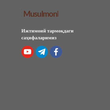
Ижтимоий тармоқдаги
саҳифаларимиз