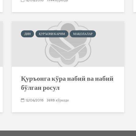
ДИН
ҚУРЪОНИ КАРИМ
МАҚОЛАЛАР
Қуръонга кўра набий ва набий
бўлган росул
12/06/2018
3698 кўрилди