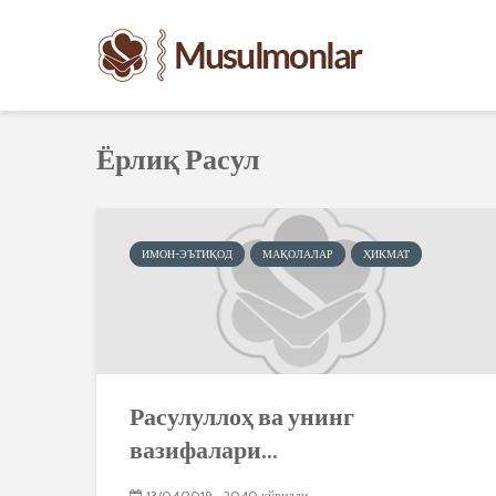
Ёрлиқ Расул
ИМОН-ЭЪТИҚОД
МАҚОЛАЛАР
ҲИКМАТ
Расулуллоҳ ва унинг
вазифалари...
13/04/2019
2040 кўрилди