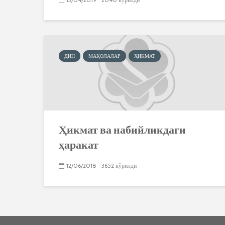
ДИН
МАҚОЛАЛАР
ҲИКМАТ
Ҳикмат ва набийликдаги
ҳаракат
12/06/2018
3652 кўрилди