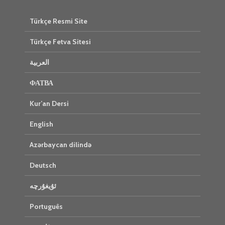
Türkçe Resmi Site
Türkçe Fetva Sitesi
العربية
ФАТВА
Kur’an Dersi
English
Azərbaycan dilində
Deutsch
ئۇيغۇرچە
Português