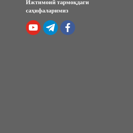
Ижтимоий тармоқдаги
саҳифаларимиз