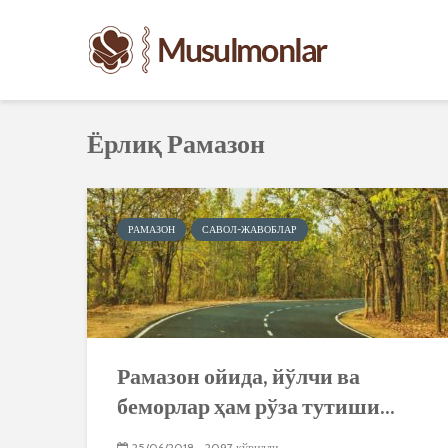
Ёрлиқ Рамазон
РАМАЗОН
САВОЛ-ЖАВОБЛАР
Рамазон ойида, йўлчи ва
беморлар ҳам рўза тутиши...
25/06/2018
2097 кўрилди