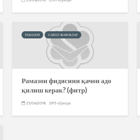
РАМАЗОН
САВОЛ-ЖАВОБЛАР
Рамазон фидясини қачон адо
қилиш керак? (фитр)
25/06/2018
2915 кўрилди