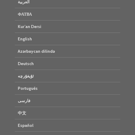
العربية
ФАТВА
Kur’an Dersi
English
Azərbaycan dilində
Deutsch
ئۇيغۇرچە
Português
فارسی
中文
Español