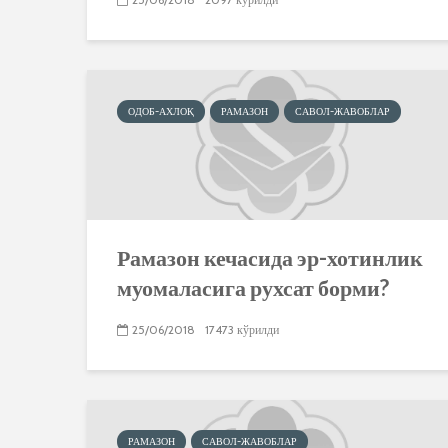
ОДОБ-АХЛОҚ
РАМАЗОН
САВОЛ-ЖАВОБЛАР
Рамазон кечасида эр-хотинлик
муомаласига рухсат борми?
25/06/2018
17473 кўрилди
РАМАЗОН
САВОЛ-ЖАВОБЛАР