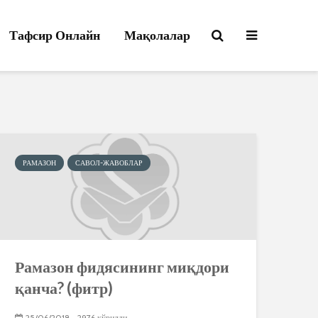
Тафсир Онлайн
Мақолалар
РАМАЗОН
САВОЛ-ЖАВОБЛАР
Рамазон фидясининг миқдори
қанча? (фитр)
25/06/2018
2976 кўрилди