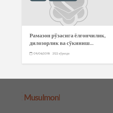
Рамазон рўзасига ёлғончилик,
дилозорлик ва сўкиниш...
09/06/2018
2122 кўрилди