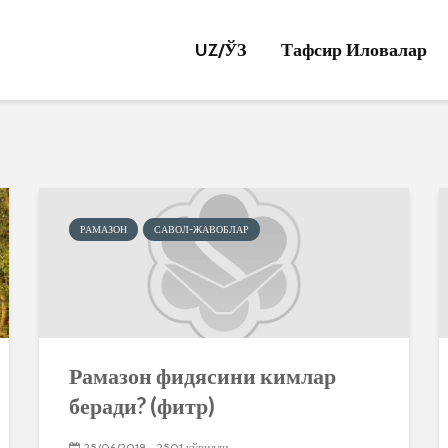
UZ/
ЎЗ
Тафсир Иловалар
РАМАЗОН
САВОЛ-ЖАВОБЛАР
Рамазон фидясини кимлар
беради? (фитр)
25/06/2018
2501 кўрилди