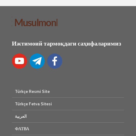
Ижтимоий тармоқдаги саҳифаларимиз
Türkçe Resmi Site
Türkçe Fetva Sitesi
العربية
ФАТВА