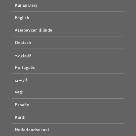
Kur’an Dersi
English
Azərbaycan dilində
Deutsch
ئۇيغۇرچە
Português
فارسی
中文
Español
Kurdî
Nederlandse taal