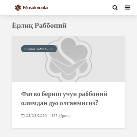
Ёрлиқ Раббоний
САВОЛ-ЖАВОБЛАР
Фатво бериш учун раббоний
олимдан дуо олганмисиз?
03/08/2020
1877 кўрилди