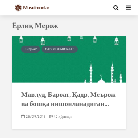
Ёрлиқ Мерож
БИДЪАТ
САВОЛ-ЖАВОБЛАР
Мавлуд, Бароат, Қадр, Меърож
ва бошқа нишонланадиган...
28/09/2019
11945 кўрилди