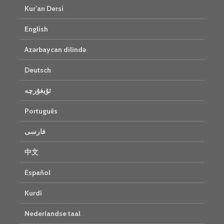
Kur’an Dersi
English
Azərbaycan dilində
Deutsch
ئۇيغۇرچە
Português
فارسی
中文
Español
Kurdî
Nederlandse taal