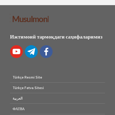
Ижтимоий тармоқдаги саҳифаларимиз
Türkçe Resmi Site
Türkçe Fetva Sitesi
العربية
ФАТВА