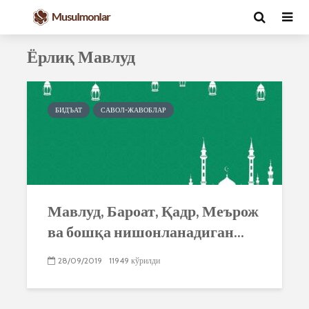
Ёрлиқ Мавлуд
БИДЪАТ
САВОЛ-ЖАВОБЛАР
Мавлуд, Бароат, Қадр, Меърож
ва бошқа нишонланадиган...
28/09/2019
11949 кўрилди