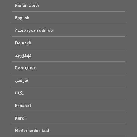
Kur’an Dersi
English
Azərbaycan dilində
Deutsch
ئۇيغۇرچە
Português
فارسی
中文
Español
Kurdî
Nederlandse taal