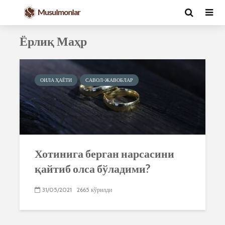
Ёрлиқ Маҳр
ОИЛА ҲАЁТИ
САВОЛ-ЖАВОБЛАР
Хотинига берган нарсасини
қайтиб олса бўладими?
31/05/2021
2665 кўрилди