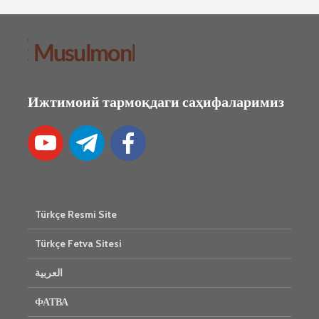
Ижтимоий тармоқдаги саҳифаларимиз
Türkçe Resmi Site
Türkçe Fetva Sitesi
العربية
ФАТВА