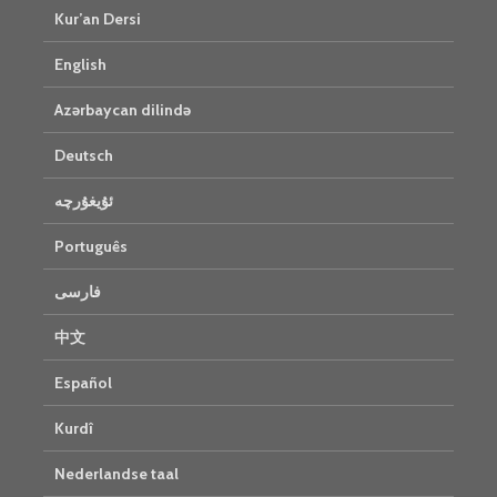
Kur’an Dersi
English
Azərbaycan dilində
Deutsch
ئۇيغۇرچە
Português
فارسی
中文
Español
Kurdî
Nederlandse taal