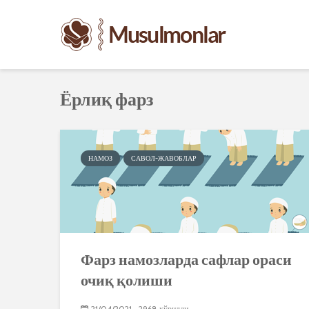
Ёрлиқ фарз
НАМОЗ
САВОЛ-ЖАВОБЛАР
Фарз намозларда сафлар ораси
очиқ қолиши
21/04/2021
2968 кўрилди