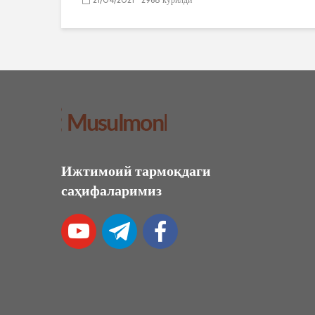
Ижтимоий тармоқдаги
саҳифаларимиз