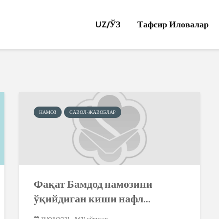
UZ/
ЎЗ
Тафсир Иловалар
НАМОЗ
САВОЛ-ЖАВОБЛАР
Фақат Бамдод намозини
ўқийдиган киши нафл...
13/03/2021
5671 кўрилди