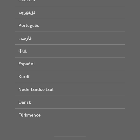
ئۇيغۇرچە
Português
فارسی
中文
Español
Kurdî
Nederlandse taal
Dansk
Türkmence