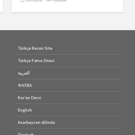
Türkçe Resmi Site
Türkçe Fetva Sitesi
العربية
ФАТВА
Kur’an Dersi
English
Azərbaycan dilində
Deutsch