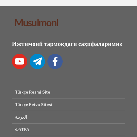
Ижтимоий тармоқдаги саҳифаларимиз
Türkçe Resmi Site
Türkçe Fetva Sitesi
العربية
ФАТВА