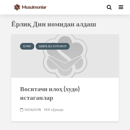
Ёрлиқ Дин номидан алдаш
КУФР
ШИРК ВА ХУРОФОТ
Воситачи илоҳ (худо)
истаганлар
11/06/2018
1931 кўрилди