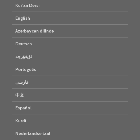
Kur’an Dersi
English
Azərbaycan dilində
Deutsch
ئۇيغۇرچە
Português
فارسی
中文
Español
Kurdî
Nederlandse taal