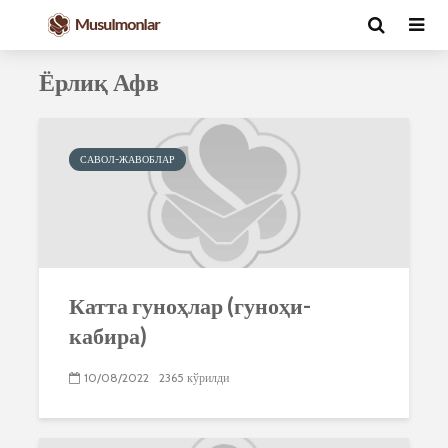
Ёрлиқ Афв
САВОЛ-ЖАВОБЛАР
Катта гуноҳлар (гуноҳи-
кабира)
10/08/2022
2365 кўрилди