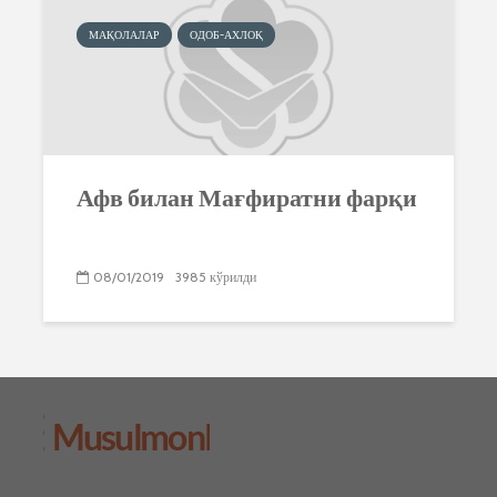
МАҚОЛАЛАР
ОДОБ-АХЛОҚ
Афв билан Мағфиратни фарқи
08/01/2019
3985 кўрилди