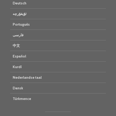
Deutsch
ئۇيغۇرچە
Português
فارسی
中文
Español
Kurdî
Nederlandse taal
Dansk
Türkmence