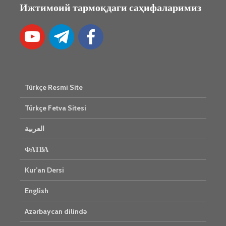
Ижтимоий тармоқдаги саҳифаларимиз
Türkçe Resmi Site
Türkçe Fetva Sitesi
العربية
ФАТВА
Kur’an Dersi
English
Azərbaycan dilində