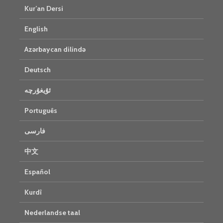
Kur’an Dersi
English
Azərbaycan dilində
Deutsch
ئۇيغۇرچە
Português
فارسی
中文
Español
Kurdî
Nederlandse taal