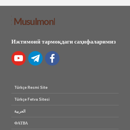
Ижтимоий тармоқдаги саҳифаларимиз
Türkçe Resmi Site
Türkçe Fetva Sitesi
العربية
ФАТВА