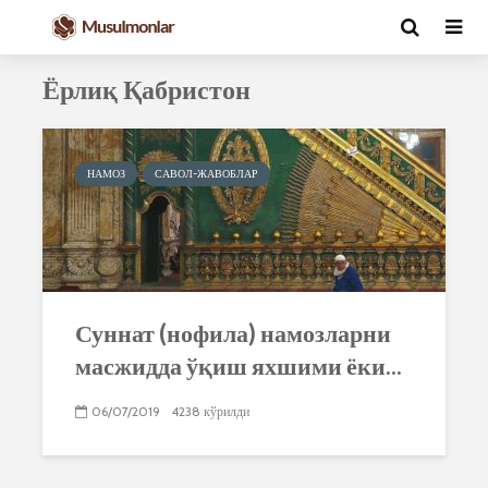
Ёрлиқ Қабристон
НАМОЗ
САВОЛ-ЖАВОБЛАР
Суннат (нофила) намозларни
масжидда ўқиш яхшими ёки...
06/07/2019
4238 кўрилди