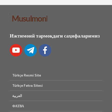
Ижтимоий тармоқдаги саҳифаларимиз
Türkçe Resmi Site
Türkçe Fetva Sitesi
العربية
ФАТВА