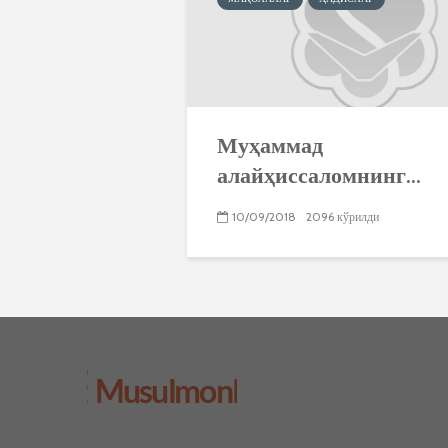
Муҳаммад
алайҳиссаломнинг...
10/09/2018
2096 кўрилди