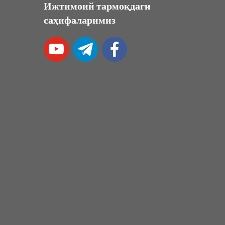
Ижтимоий тармоқдаги
саҳифаларимиз