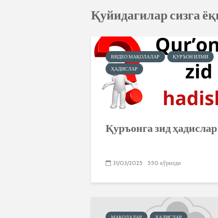
Қуйидагилар сизга ё
ВИДЕО МАҚОЛАЛАР
ҚУРЪОН ИЛМИ
ҲАДИСЛАР
Қуръонга зид ҳадислар
31/03/2025
550 кўрилди
МАҚОЛАЛАР
ҲАДИСЛАР