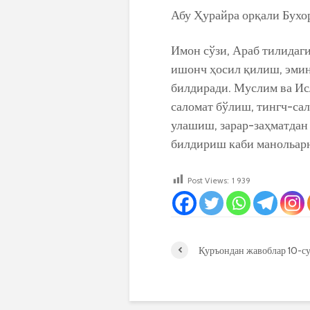
Абу Ҳурайра орқали Бухо
Имон сўзи, Араб тилидаг
ишонч ҳосил қилиш, эми
билдиради. Муслим ва Ис
саломат бўлиш, тингч-са
улашиш, зарар-заҳматдан 
билдириш каби манольарни
Post Views:
1 939
Қуръондан жавоблар 10-с