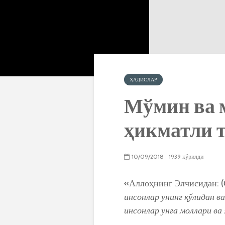
ҲАДИСЛАР
Мўмин ва 
ҳикматли 
10/09/2018
1939 кўрилди
«Аллоҳнинг Элчисидан: (
инсонлар унинг қўлидан в
инсонлар унга моллари в