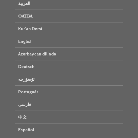
العربية
ФАТВА
Kur’an Dersi
English
Azərbaycan dilində
Deutsch
ئۇيغۇرچە
Português
فارسی
中文
Español