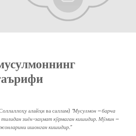
мусулмоннинг
таърифи
Соллаллоҳу алайҳи ва саллам)
“Мусулмон – барча
а тилидан зиён-заҳмат кўрмаган кишидир. Мўмин –
а жонларини ишонган кишидир.”