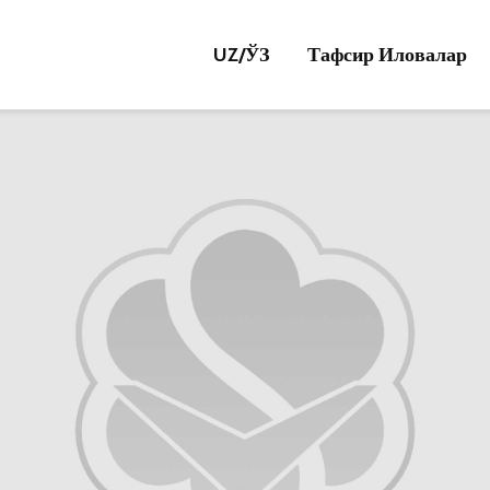
UZ/
ЎЗ
Тафсир Иловалар