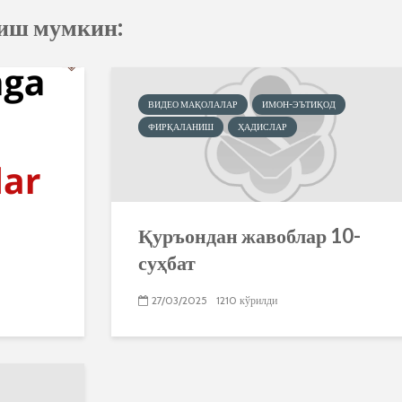
қиш мумкин:
ВИДЕО МАҚОЛАЛАР
ИМОН-ЭЪТИҚОД
ФИРҚАЛАНИШ
ҲАДИСЛАР
Қуръондан жавоблар 10-
суҳбат
27/03/2025
1210 кўрилди