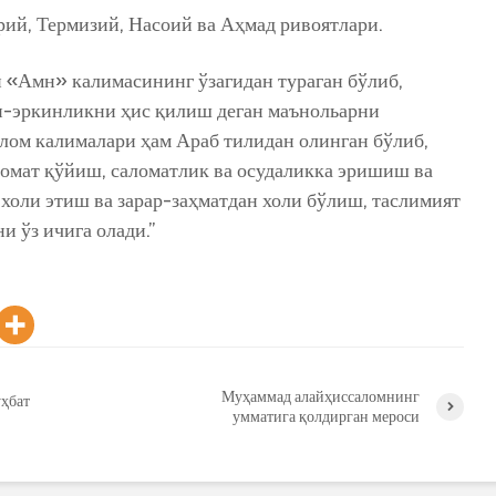
рий, Термизий, Насоий ва Аҳмад ривоятлари.
и «Амн» калимасининг ўзагидан тураган бўлиб,
н-эркинликни ҳис қилиш деган маънольарни
лом калималари ҳам Араб тилидан олинган бўлиб,
ломат қўйиш, саломатлик ва осудаликка эришиш ва
холи этиш ва зарар-заҳматдан холи бўлиш, таслимият
 ўз ичига олади.”
Муҳаммад алайҳиссаломнинг
уҳбат
умматига қолдирган мероси