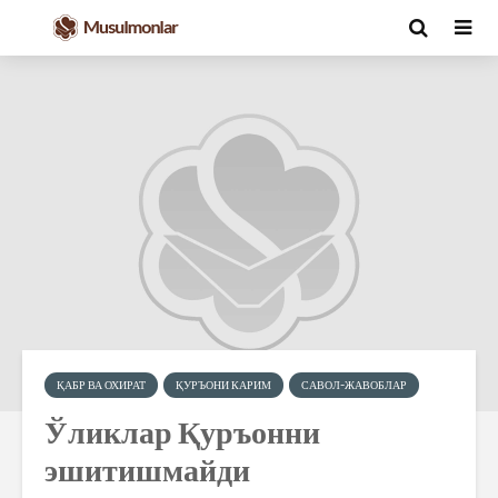
ҚАБР ВА ОХИРАТ
ҚУРЪОНИ КАРИМ
САВОЛ-ЖАВОБЛАР
Ўликлар Қуръонни
эшитишмайди