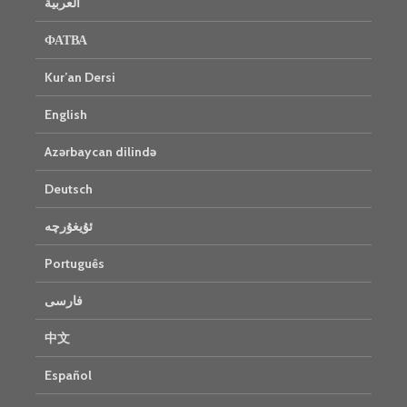
العربية
ФАТВА
Kur’an Dersi
English
Azərbaycan dilində
Deutsch
ئۇيغۇرچە
Português
فارسی
中文
Español