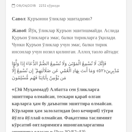
08/06/2018
2252 кўрилди
Савол
: Қуръонни ўликлар эшитадими?
Жавоб
: Йўқ, ўликлар Қуръон эшитишмайди. Аслида
Қуръон ўликларга эмас, балки тирикларга ўқилади.
Чунки Қуръон ўликлар учун эмас, балки тирик
инсонлар учун нозил қилинган. Аллоҳ таоло айтади:
فَإِنَّكَ لَا تُسْمِعُ الْمَوْتَىٰ وَلَا تُسْمِعُ الصُّمَّ الدُّعَاءَ إِذَا وَلَّوْا
مُدْبِرِينَ﴿٥٢﴾ وَمَا أَنتَ بِهَادِ الْعُمْيِ عَن ضَلَالَتِهِمْ ۖ إِن تُسْمِعُ إِلَّا
مَن يُؤْمِنُ بِآيَاتِنَا فَهُم مُّسْلِمُونَ
«(Эй Муҳаммад!) Албатта сен ўликларга
эшиттира олмайсан, тескари қараб олган
карларга ҳам бу даъватни эшиттира олмайсан.
Кўрларни ҳам залолатидан (воз кечириб) тўғри
йўлга йўллай олмайсан. Фақатгина таслимият
кўрсатиб оятларимизга ишонганларгагина
эшиттира оласан.»
(Рум 30/52-53)