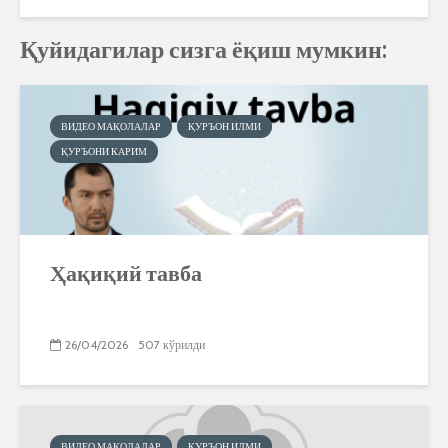
Қуйидагилар сизга ёқиш мумкин:
ВИДЕО МАҚОЛАЛАР
ҚУРЪОН ИЛМИ
ҚУРЪОНИ КАРИМ
Ҳақиқий тавба
26/04/2026
507 кўрилди
ВИДЕО МАҚОЛАЛАР
ҚУРЪОН ИЛМИ