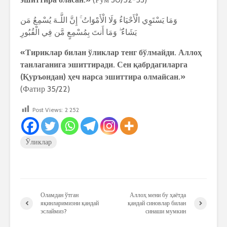
وَمَا يَسْتَوِي الْأَحْيَاءُ وَلَا الْأَمْوَاتُ ۚ إِنَّ اللَّـهَ يُسْمِعُ مَن
يَشَاءُ ۖ وَمَا أَنتَ بِمُسْمِعٍ مَّن فِي الْقُبُورِ
«Тириклар билан ўликлар тенг бўлмайди. Аллоҳ
танлаганига эшиттиради. Сен қабрдагиларга
(Қуръондан) ҳеч нарса эшиттира олмайсан.»
(Фатир 35/22)
Post Views:
2 252
Ўликлар
Оламдан ўтган
Аллоҳ мени бу ҳаётда
яқинларимизни қандай
қандай синовлар билан
эслаймиз?
синаши мумкин