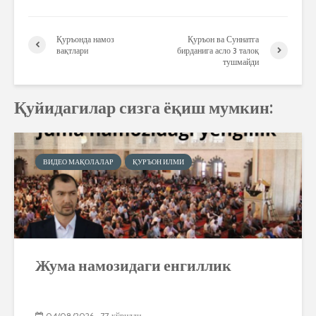
Қуръонда намоз
Қуръон ва Суннатга
вақтлари
бирданига асло 3 талоқ
тушмайди
Қуйидагилар сизга ёқиш мумкин:
ВИДЕО МАҚОЛАЛАР
ҚУРЪОН ИЛМИ
Жума намозидаги енгиллик
04/08/2026
77 кўрилди