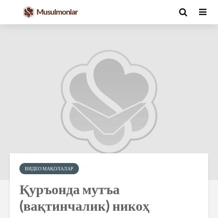
ВИДЕО МАҚОЛАЛАР
Қуръонда мутъа
(вақтинчалик) никоҳ