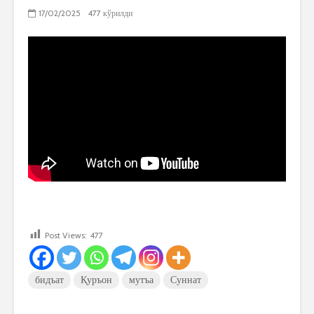
17/02/2025
477 кўрилди
Post Views:
477
бидъат
Қуръон
мутъа
Суннат