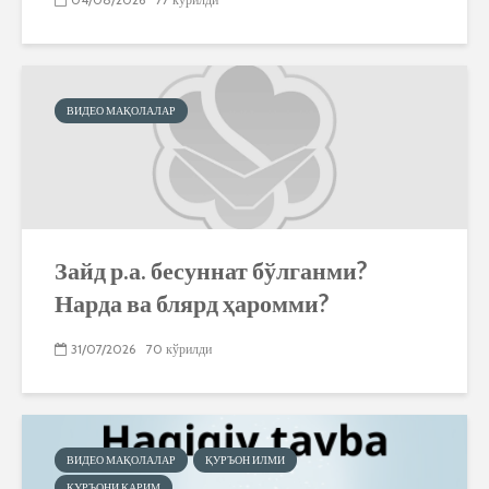
ВИДЕО МАҚОЛАЛАР
Зайд р.а. бесуннат бўлганми?
Нарда ва блярд ҳаромми?
31/07/2026
70 кўрилди
ВИДЕО МАҚОЛАЛАР
ҚУРЪОН ИЛМИ
ҚУРЪОНИ КАРИМ