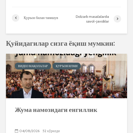
Dolzarb masalalarda
Қуръон билан танишув
savol-javoblar
Қуйидагилар сизга ёқиш мумкин:
ВИДЕО МАҚОЛАЛАР
ҚУРЪОН ИЛМИ
Жума намозидаги енгиллик
04/08/2026
52 кўрилди