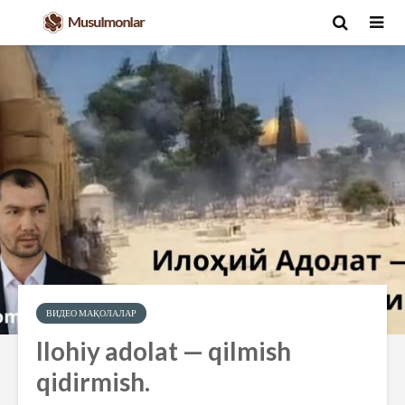
ВИДЕО МАҚОЛАЛАР
Ilohiy adolat — qilmish
qidirmish.