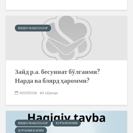
ВИДЕО МАҚОЛАЛАР
Зайд р.а. бесуннат бўлганми?
Нарда ва блярд ҳаромми?
31/07/2026
60 кўрилди
ВИДЕО МАҚОЛАЛАР
ҚУРЪОН ИЛМИ
ҚУРЪОНИ КАРИМ