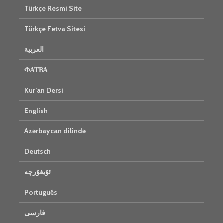
Türkçe Resmi Site
Türkçe Fetva Sitesi
العربية
ФАТВА
Kur’an Dersi
English
Azərbaycan dilində
Deutsch
ئۇيغۇرچە
Português
فارسی