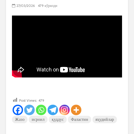
27/03/2026
479 кўрилди
Post Views:
479
Жазо
исроил
қуддус
Фаластин
яҳудийлар