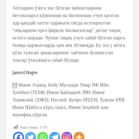
Аёлларни ўзига хос бўлган зийнатларини
бегоналарга кўриниши ва билиниши учун қилган
ҳар қандай хатти-ҳаракати оятда келтирилган
“оёқларини ерга фарқли босмасинлар” деган тақиқ
остига киради. Чунки тақиқ учун сабаб бўлган нарса
бошқа ҳаракатларда ҳам аён бўлмоқда. Бу эса у аёлга
кўзи тушган эркакларнинг хаёлини бузишга ва
таъсир ўтказишга сабаб бўлади.
Jamol Najm
[1]
Имом Аҳмад, Бобу Муснади Умар 114; Ибн
Ҳиббон (7254); Имом Байҳақий 7/91; Имом
Термизий, (2165); Насоий, Кубро (9225); Ҳоким 1/113;
Икки Шайхга кўра саҳиҳ, Имом Заҳабий ҳам
мувофиқ кўрган.
Post Views:
3 771