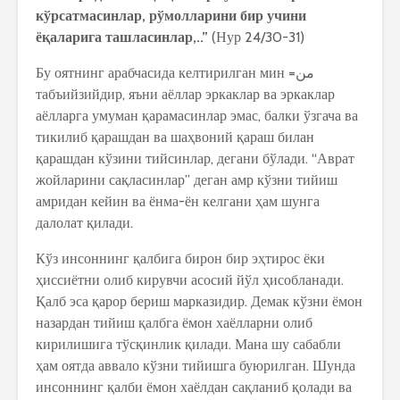
кўрсатмасинлар, рўмолларини бир учини
ёқаларига ташласинлар,..”
(Нур 24/30-31)
Бу оятнинг арабчасида келтирилган мин =من
табъийзийдир, яъни аёллар эркаклар ва эркаклар
аёлларга умуман қарамасинлар эмас, балки ўзгача ва
тикилиб қарашдан ва шаҳвоний қараш билан
қарашдан кўзини тийсинлар, дегани бўлади. “Аврат
жойларини сақласинлар” деган амр кўзни тийиш
амридан кейин ва ёнма-ён келгани ҳам шунга
далолат қилади.
Кўз инсоннинг қалбига бирон бир эҳтирос ёки
ҳиссиётни олиб кирувчи асосий йўл ҳисобланади.
Қалб эса қарор бериш марказидир. Демак кўзни ёмон
назардан тийиш қалбга ёмон хаёлларни олиб
кирилишига тўсқинлик қилади. Мана шу сабабли
ҳам оятда аввало кўзни тийишга буюрилган. Шунда
инсоннинг қалби ёмон хаёлдан сақланиб қолади ва