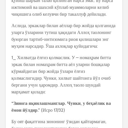
қўйиш шаръан талаб қилинган нарса эмас. Бу нарса
ижтимоий ва шахсий кўплаб муаммоларни келиб
чиқишига олиб келувчи бир такаллуф дейилади.
Аслида, эркаклар билан аёллар бир жойда қолганида
уларга ўзларини тутиш ҳақидаги Аллоҳ таолонинг
буюрган тартиб-интизомига риоя қилишлари энг
муҳим нарсадир. Ўша ахлоқлар қуйидагича:
1_ Хилватда ёлғиз қолмаслик. У – номаҳрам битта
эркак билан номаҳрам битта аёл уларни бошқалар
кўрмайдиган бир жойда ўзлари ёлғиз
қолмаслигидир. Чунки, хилват шайтонга йўл очиб
бергани учун ҳаромдир. Аллоҳ таоло шундай
марҳамат қилади:
“Зинога яқинлашманглар. Чунки, у беҳаёлик ва
ёмон йўлдир.”
(Исро 17/32)
Бу оят фақатгина зинонинг ўзидан қайтармаган,