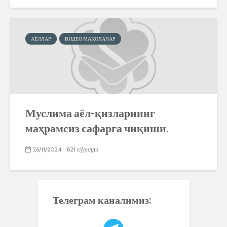
АЁЛЛАР
ВИДЕО МАҚОЛАЛАР
Муслима аёл-қизларнинг
маҳрамсиз сафарга чиқиши.
26/11/2024
821 кўрилди
Телеграм каналимиз: