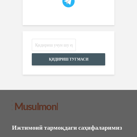
ҚИДИРИШ ТУГМАСИ
Ижтимоий тармоқдаги саҳифаларимиз