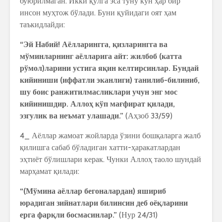
буюрилмаган. Икки қўлга эса туну кун ҳар бир
инсон муҳтож бўлади. Буни қуйидаги оят ҳам
таъкидлайди:
“Эй Набий! Аёлларингга, қизларингга ва
мўминларнинг аёлларига айт: жилбоб (катта
рўмол)ларини устига яқин келтирсинлар. Бундай
кийиниши (иффатли эканлиги) танилиб-билиниб,
шу боис ранжитилмасликлари учун энг мос
кийинишдир. Аллоҳ кўп мағфират қилади,
эзгулик ва неъмат улашади.”
(Аҳзоб 33/59)
4_ Аёллар жамоат жойларда ўзини бошқаларга жалб
қилишга сабаб бўладиган хатти-ҳаракатлардан
эҳтиёт бўлишлари керак. Чунки Аллоҳ таоло шундай
марҳамат қилади:
“(Мўмина аёллар бегоналардан) яшириб
юрадиган зийнатлари билинсин деб оёқларини
ерга фарқли босмасинлар.”
(Нур 24/31)