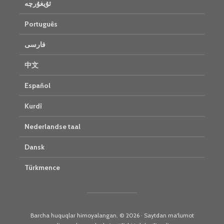
ئۇيغۇرچە
Português
فارسی
中文
Español
Kurdî
Nederlandse taal
Dansk
Türkmence
Barcha huquqlar himoyalangan. © 2026 · Saytdan ma'lumot