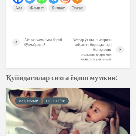
Аёл
Жамият
Хилват
Эркак
Аёллар ҳаммомга бориб
Аёллар ўз ота-оналарини
бўлмайдими?
зиёратига боришдан эри
ёки эрининг
оиласидагилари ман
қилиши мумкинми?
Қуйидагилар сизга ёқиш мумкин:
МАҚОЛАЛАР
ОИЛА ҲАЁТИ