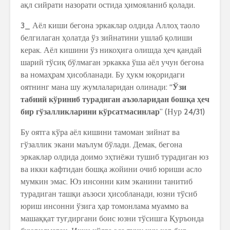
ақл сийрати назорати остида ҳимояланиб қолади.
3_ Аёл киши бегона эркаклар олдида Аллоҳ таоло
белгилаган ҳолатда ўз зийнатини ушлаб қолиши
керак. Аёл кишини ўз никоҳига олишда ҳеч қандай
шарий тўсиқ бўлмаган эркакка ўша аёл учун бегона
ва номаҳрам ҳисобланади. Бу ҳукм юқоридаги
оятнинг мана шу жумлаларидан олинади: “
Ўзи
табиий кўриниб турадиган аъзоларидан бошқа ҳеч
бир гўзалликларини кўрсатмасинлар
” (Нур 24/31)
Бу оятга кўра аёл кишини тамоман зийнат ва
гўзаллик экани маълум бўлади. Демак, бегона
эркаклар олдида доимо эҳтиёжи тушиб турадиган юз
ва икки кафтидан бошқа жойини очиб юриши асло
мумкин эмас. Юз инсонни ким эканини танитиб
турадиган ташқи аъзоси ҳисобланади, юзни тўсиб
юриш инсонни ўзига ҳар томонлама муаммо ва
машаққат туғдиргани боис юзни тўсишга Қуръонда