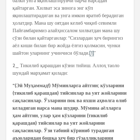
балки унга яқинлаштирувчи барча нарсадан
қайтарган. Хилват эса зинога энг кўп
яқинлаштирадиган ва унга имкон яратиб берадиган
ҳолатдир. Мана шу оятдан келиб чиқиб севимли
Пайғамбаримиз алайҳиссалом хилватдан мана шу
сўзи билан қайтарганлар: “Сизлардан ҳеч бирингиз
аёл киши билан бир жойда ёлғиз қолмасин, чунки
шайтон уларнинг учинчиси бўлади.
[1]
”
2_ Тикилиб қарашдан кўзни тийиш. Аллоҳ таоло
шундай марҳамат қилади:
“(Эй Муҳаммад!) Мўминларга айтгин; кўзларини
(тикилиб қарашдан) тийсинлар ва уят жойларини
сақласинлар. Ўзларини пок ва яхши аҳволга олиб
келадиган нарса мана шудир. Мўмина аёлларга
ҳам айтгин, улар ҳам кўзларини (тикилиб
қарашдан) тийсинлар ва уят жойларини
сақласинлар. Ўзи табиий кўриниб турадиган
аъзоларидан бошқа ҳеч бир гўзалликларини