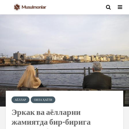
АЁЛЛАР
ОИЛА ҲАЁТИ
Эркак ва аёлларни
жамиятда бир-бирига