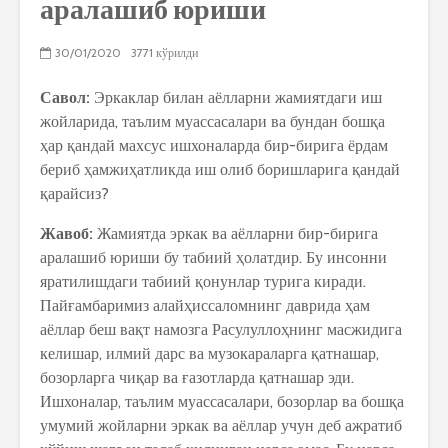
аралашиб юриши
30/01/2020
3771 кўрилди
Савол:
Эркаклар билан аёлларни жамиятдаги иш
жойларида, таълим муассасалари ва бундан бошқа
ҳар қандай махсус ишхоналарда бир-бирига ёрдам
бериб ҳамжиҳатликда иш олиб боришларига қандай
қарайсиз?
Жавоб:
Жамиятда эркак ва аёлларни бир-бирига
аралашиб юриши бу табиий ҳолатдир. Бу инсонни
яратилишдаги табиий қонунлар турига киради.
Пайғамбаримиз алайҳиссаломнинг даврида ҳам
аёллар беш вақт намозга Расулуллоҳнинг масжидига
келишар, илмий дарс ва музокараларга қатнашар,
бозорларга чиқар ва ғазотларда қатнашар эди.
Ишхоналар, таълим муассасалари, бозорлар ва бошқа
умумий жойларни эркак ва аёллар учун деб ажратиб