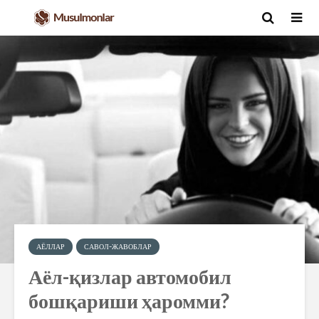
АЁЛЛАР
САВОЛ-ЖАВОБЛАР
Аёл-қизлар автомобил
бошқариши ҳаромми?