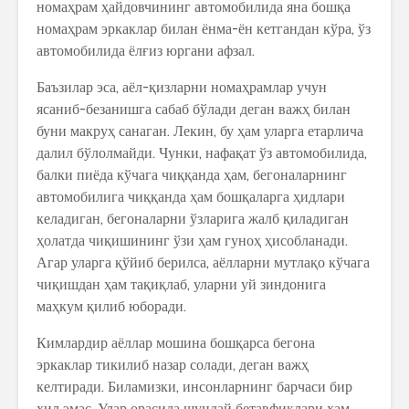
номаҳрам ҳайдовчининг автомобилида яна бошқа
номаҳрам эркаклар билан ёнма-ён кетгандан кўра, ўз
автомобилида ёлғиз юргани афзал.
Баъзилар эса, аёл-қизларни номаҳрамлар учун
ясаниб-безанишга сабаб бўлади деган важҳ билан
буни макруҳ санаган. Лекин, бу ҳам уларга етарлича
далил бўлолмайди. Чунки, нафақат ўз автомобилида,
балки пиёда кўчага чиққанда ҳам, бегоналарнинг
автомобилига чиққанда ҳам бошқаларга ҳидлари
келадиган, бегоналарни ўзларига жалб қиладиган
ҳолатда чиқишининг ўзи ҳам гуноҳ ҳисобланади.
Агар уларга қўйиб берилса, аёлларни мутлақо кўчага
чиқишдан ҳам тақиқлаб, уларни уй зиндонига
маҳкум қилиб юборади.
Кимлардир аёллар мошина бошқарса бегона
эркаклар тикилиб назар солади, деган важҳ
келтиради. Биламизки, инсонларнинг барчаси бир
хил эмас. Улар орасида шундай бетавфиқлари ҳам