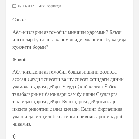
31/03/2023
4199 кўрилди
Савол:
Аёл-қизларни автомобил миниши ҳаромми? Баъзи
инсонлар буни нега ҳаром дейди, уларнинг бу ҳақида
ҳужжати борми?
Жавоб:
Аёл-қизларни автомобил бошқаришини ҳозирда
асосан Саудия сиёсати ва шу сиёсат остидаги диний
уламолар ҳаром дейди. У ерда ўқиб келган Ўзбек
талабаларнинг баъзилари ҳам бу ишни Саудларга
тақлидан ҳаром дейди. Буни ҳаром дейдиганлар
иккита ривоятни далил қилади. Келинг биргаликда
уларни далил қилиб келтирган ривоятларини кўриб
чиқамиз.
1)