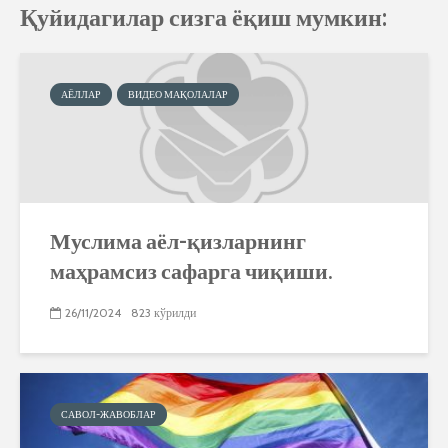
Қуйидагилар сизга ёқиш мумкин:
АЁЛЛАР
ВИДЕО МАҚОЛАЛАР
Муслима аёл-қизларнинг
маҳрамсиз сафарга чиқиши.
26/11/2024
823 кўрилди
САВОЛ-ЖАВОБЛАР