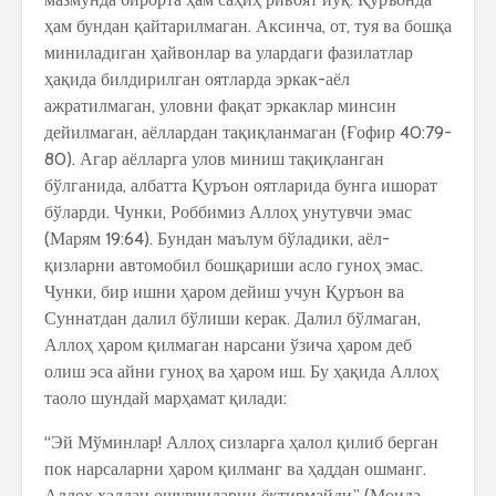
ҳам бундан қайтарилмаган. Аксинча, от, туя ва бошқа
миниладиган ҳайвонлар ва улардаги фазилатлар
ҳақида билдирилган оятларда эркак-аёл
ажратилмаган, уловни фақат эркаклар минсин
дейилмаган, аёллардан тақиқланмаган (Ғофир 40:79-
80). Агар аёлларга улов миниш тақиқланган
бўлганида, албатта Қуръон оятларида бунга ишорат
бўларди. Чунки, Роббимиз Аллоҳ унутувчи эмас
(Марям 19:64). Бундан маълум бўладики, аёл-
қизларни автомобил бошқариши асло гуноҳ эмас.
Чунки, бир ишни ҳаром дейиш учун Қуръон ва
Суннатдан далил бўлиши керак. Далил бўлмаган,
Аллоҳ ҳаром қилмаган нарсани ўзича ҳаром деб
олиш эса айни гуноҳ ва ҳаром иш. Бу ҳақида Аллоҳ
таоло шундай марҳамат қилади:
“Эй Мўминлар! Аллоҳ сизларга ҳалол қилиб берган
пок нарсаларни ҳаром қилманг ва ҳаддан ошманг.
Аллоҳ ҳаддан ошувчиларни ёқтирмайди.” (Моида