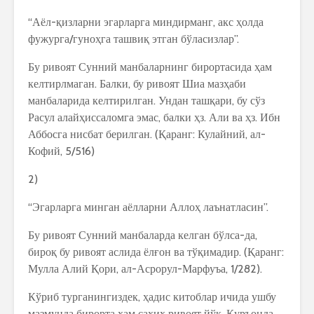
“Аёл-қизларни эгарларга миндирманг, акс ҳолда
фужурга/гуноҳга ташвиқ этган бўласизлар”.
Бу ривоят Сунний манбаларнинг бирортасида ҳам
келтирлмаган. Балки, бу ривоят Шиа мазҳаби
манбаларида келтирилган. Ундан ташқари, бу сўз
Расул алайҳиссаломга эмас, балки ҳз. Али ва ҳз. Ибн
Аббосга нисбат берилган. (Қаранг: Кулайний, ал-
Кофий, 5/516)
2)
“Эгарларга минган аёлларни Аллоҳ лаънатласин”.
Бу ривоят Сунний манбаларда келган бўлса-да,
бироқ бу ривоят аслида ёлғон ва тўқимадир. (Қаранг:
Мулла Алий Қори, ал-Асрорул-Марфуъа, 1/282).
Кўриб турганингиздек, ҳадис китоблар ичида ушбу
мазмунда бирорта ҳам саҳиҳ ривоят йўқ. Қуръонда