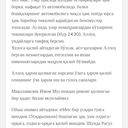
борки, нафақат ўз автомобилида, балки
бошқаларнинг автомобилига чиқса ҳам, пиёда юрса
ҳам, барибир тикилиб қарайдиган беномуслар
топилади. Аслида, улар номаҳрамлардан кўзларини
тикишлари буюрилган (Нур 24:30). Аллоҳ
ундайларга тавфиқ берсин.
Хулоса қилиб айтадиган бўлсак, аёл-қизларни Аллоҳ
берган неъматлардан, енгиллик ва яхши
имкониятларидан маҳрум қилиб бўлмайди.
Аллоҳ ҳаром қилмаган нарсани ўзига ҳаром қилиб
олишнинг ўзи ҳаром иш ва гуноҳ саналари.
Мақоламизни Имом Муслимдан ривоят қилинган
бир ҳадис билан якунлаймиз:
Ойша онамиз айтадики: «Мен бир усқара туяга
миндим. (Усқараликни) бошлаган эди, уни олдига-
орқага, олдига-орқага қилиб миндим. Шунда Расул