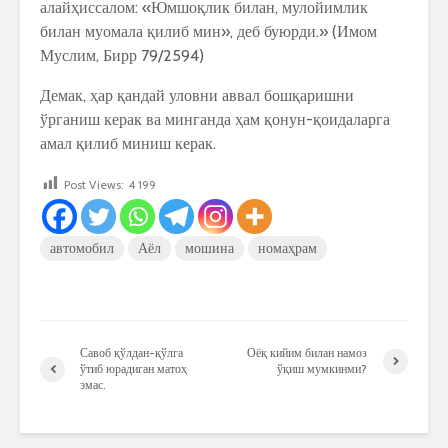
алайҳиссалом: «Юмшоқлик билан, мулойимлик
билан муомала қилиб мин», деб буюрди.» (Имом
Муслим, Бирр 79/2594)
Демак, ҳар қандай уловни аввал бошқаришни
ўрганиш керак ва минганда ҳам қонун-қоидаларга
амал қилиб миниш керак.
Post Views:
4 199
автомобил
Аёл
мошина
номаҳрам
Савоб қўлдан-қўлга
Оёқ кийим билан намоз
ўтиб юрадиган матоҳ
ўқиш мумкинми?
эмас.