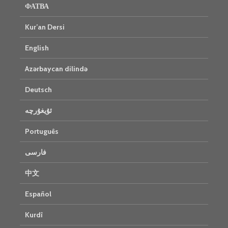
ФАТВА
Kur’an Dersi
English
Azərbaycan dilində
Deutsch
ئۇيغۇرچە
Português
فارسی
中文
Español
Kurdî