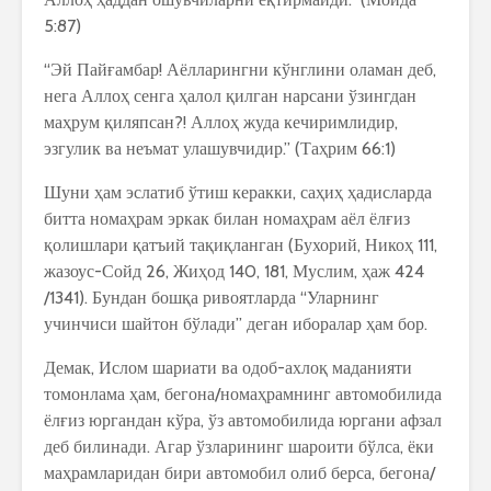
5:87)
“Эй Пайғамбар! Аёлларингни кўнглини оламан деб,
нега Аллоҳ сенга ҳалол қилган нарсани ўзингдан
маҳрум қиляпсан?! Аллоҳ жуда кечиримлидир,
эзгулик ва неъмат улашувчидир.” (Таҳрим 66:1)
Шуни ҳам эслатиб ўтиш керакки, саҳиҳ ҳадисларда
битта номаҳрам эркак билан номаҳрам аёл ёлғиз
қолишлари қатъий тақиқланган (Бухорий, Никоҳ 111,
жазоус-Сойд 26, Жиҳод 140, 181, Муслим, ҳаж 424
/1341). Бундан бошқа ривоятларда “Уларнинг
учинчиси шайтон бўлади” деган иборалар ҳам бор.
Демак, Ислом шариати ва одоб-ахлоқ маданияти
томонлама ҳам, бегона/номаҳрамнинг автомобилида
ёлғиз юргандан кўра, ўз автомобилида юргани афзал
деб билинади. Агар ўзларининг шароити бўлса, ёки
маҳрамларидан бири автомобил олиб берса, бегона/