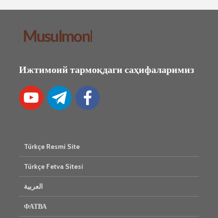
Ижтимоий тармоқдаги саҳифаларимиз
Türkçe Resmi Site
Türkçe Fetva Sitesi
العربية
ФАТВА