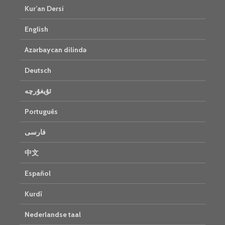
Kur’an Dersi
English
Azərbaycan dilində
Deutsch
ئۇيغۇرچە
Português
فارسی
中文
Español
Kurdî
Nederlandse taal