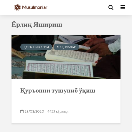
Ёрлиқ Яшириш
ҚУРЪОНИ КАРИМ
МАҚОЛАЛАР
Қуръонни тушуниб ўқиш
29/02/2020
4453 кўрилди